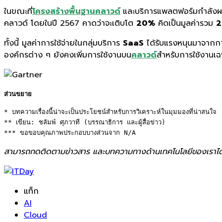
ในขณะที่
โครงสร้างพื้นฐานคลาวด์
และบริการแพลตฟอร์มกำลังผล
คลาวด์ โดยในปี
2567
คาดว่าจะเติบโต
20%
คิดเป็นมูลค่ารวม
2
ทั้งนี้
มูลค่าการใช้จ่ายในกลุ่มบริการ
SaaS
ได้รับแรงหนุนมาจากกา
องค์กรต่าง ๆ ยังคงเพิ่มการใช้งานบน
คลาวด์
สำห
รับการใช้งานเ
ส่วนขยาย
* บทความเรื่องนี้น่าจะเป็นประโยชน์สำหรับการวิเคราะห์ในมุมมองที่น่าสนใจ 

** เขียน: ชลัมพ์ ศุภวาที (บรรณาธิการ และผู้สื่อข่าว) 

*** ขอขอบคุณภาพประกอบบางส่วนจาก N/A
สามารถกดติดตามข่าวสาร และบทความทางด้านเทคโนโลยีของเราได
แท็ก
AI
Cloud