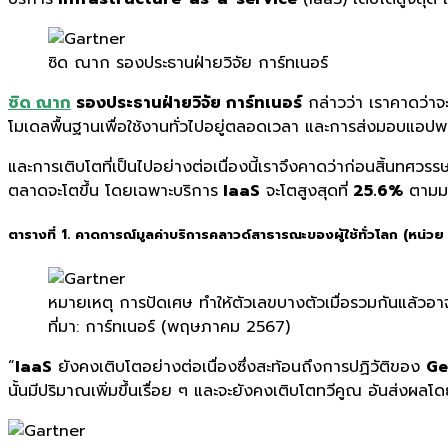
ซิด ณาก รองประธานฝ่ายวิจัย การ์ทเนอร์
ซิด ณาก
รองประธานฝ่ายวิจัย การ์ทเนอร์
กล่าวว่า เราคาดว่าจ
โมเดลพื้นฐานเพื่อใช้งานทั่วไปอยู่ตลอดเวลา และการส่งมอบแอปพลิเ
และการเติบโตที่เป็นไปอย่างต่อเนื่องนี้เราจึงคาดว่าก่อนสิ้นทศวรร
ตลาดจะโตขึ้น โดยเฉพาะบริการ
IaaS
จะโตสูงสุดที่
25.6%
ตามมา
ตารางที่
1.
คาดการณ์มูลค่าบริการคลาวด์
สาธารณะของผู้ใช้ทั่วโลก
(
หน่วย
หมายเหตุ การปัดเศษ ทำให้ตัวเลขบางตัวเมื่อรวมกันแล้วอ
ที่มา: การ์ทเนอร์ (พฤษภาคม 2567)
“
IaaS
ยังคงเติบโตอย่างต่อเนื่องซึ่
งสะท้อนถึงการปฏิวัติของ
Ge
นั้นมีปริมาณเพิ่มขึ้
นเรื่อย ๆ และจะยังคงเติบโตทวีคูณ อันส่งผลโด