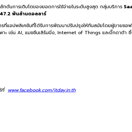
ักดั
นการเติบโตของยอดการใช้จ่
ายในระดับสูงสุด กลุ่มบริการ
Sa
47.2
พันล้านดอลลาร์
รที่แอปพลิ
เคชันที่ได้รับการพัฒนาปรับปรุ
งให้ทันสมัยโดยผู้ขายซอฟต
ฉพาะ
เช่น
AI,
แมชชีนเลิร์นนิ่ง
, Internet of Things
และบิ๊กดาต้า ซึ
้ที่
www.facebook.com/itday.in.th