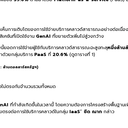
ะเห็นการเติบโตของการใช้จ่ายบริการคลาวด์สาธารณะอย่างต่อเนื่อง
คชันที่เปิดใช้งาน
GenAI
ที่ขยายตัวเพิ่มไปสู่วงกว้าง
ษนี้ยอดการใช้จ่ายผู้ใช้กับบริการคลาวด์สาธารณะจะสูงทะลุ
หนึ่งล้าน
ด้วยกลุ่มบริการ
PaaS
ที่
20.6%
(ดูตารางที่ 1)
 : ล้านดอลลาร์สหรัฐฯ)
าจไม่ตรงกับจำนวนรวมทั้งหมด
nAI
ที่กำลังเกิดขึ้นในเวลานี้ โดยความต้องการโครงสร้างพื้
นฐานเพ
ยตรงต่อการใช้บริ
การคลาวด์ในกลุ่ม
IaaS
”
ซิด
ณาก
กล่าว