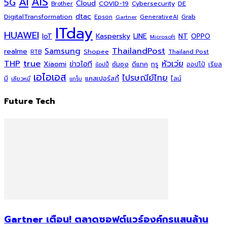
AI
AIS
5G
Cloud
COVID-19
Cybersecurity
DE
Brother
dtac
DigitalTransformation
Grab
Epson
Gartner
GenerativeAI
ITday
HUAWEI
Kaspersky
NT
IoT
LINE
OPPO
Microsoft
ThailandPost
Samsung
realme
Shopee
Thailand Post
RTB
THP
true
หัวเว่ย
Xiaomi
ข่าวไอที
ซัมซุง
ดีแทค
ทรู
ออปโป้
เรียล
ช้อปปี้
เอไอเอส
ไปรษณีย์ไทย
แคสเปอร์สกี้
มี
ไลน์
เสียวหมี่
แกร็บ
Future Tech
Gartner เตือน! ตลาดซอฟต์แวร์องค์กรแสนล้าน