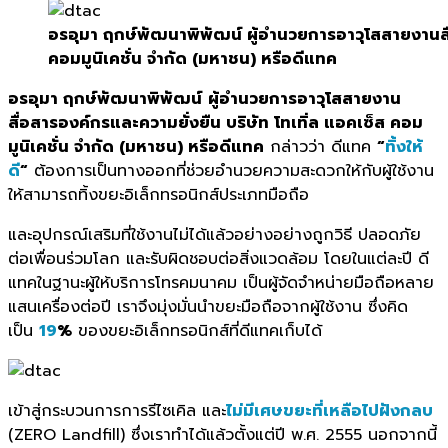
อรอุมา ฤกษ์พัฒนาพิพัฒน์ ผู้อำนวยการอาวุโสสายงานสื่
คอมมูนิเคชั่น จำกัด (มหาชน) หรือดีแทค
อรอุมา ฤกษ์พัฒนาพิพัฒน์
ผู้อำนวยการอาวุโสสายงาน
สื่อสารองค์กรและความยั่งยืน บริษัท โทเทิ่ล แอคเซ็ส คอม
มูนิเคชั่น จำกัด (มหาชน) หรือดีแทค
กล่าวว่า ดีแทค
“
ทิ้งให้
ดี
“
ต้องการเป็นทางออกที่ช่วยอำนวยความสะดวกให้กับผู้ใช้งาน
ให้สามารถทิ้งขยะอิเล็กทรอนิกส์ประเภทมือถือ
และอุปกรณ์เสริมที่ใช้งานไม่ได้แล้วอย่างอย่างถูกวิธี ปลอดภัย
ต่อเพื่อนร่วมโลก และรับผิดชอบต่อสิ่งแวดล้อม โดยในแต่ละปี ดี
แทคในฐานะผู้ให้บริการโทรคมนาคม เป็นผู้จัดจำหน่ายมือถือหลาย
แสนเครื่องต่อปี เราจึงมุ่งมั่นนำขยะมือถือจากผู้ใช้งาน ซึ่งคิด
เป็น
19
%
ของขยะอิเล็กทรอนิกส์ที่ดีแทคเก็บได้
เข้าสู่กระบวนการการรีไซเคิล และ
ไม่มีเศษขยะที่เหลือไปฝังกลบ
(ZERO Landfill) ซึ่งเราทำได้แล้วตั้งแต่ปี พ.ศ. 2555 นอกจากนี้