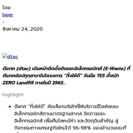
โดย
beer
-
สิงหาคม 24, 2020
ดีแทค (dtac) เดินหน้าติดตั้งถังขยะอิเล็กทรอนิกส์ (E-Waste) ที่
ดีแทคช้อปทุกสาขาในโครงการ “ทิ้งให้ดี” จับมือ TES ตั้งเป้า
ZERO Landfill ภายในปี 2565…
highlight
ดีแทค “
ทิ้งให้ดี”
คัดเลือกบริษัทที่ให้บริการรี
ไซเคิลขยะ
อิเล็กทรอนิกส์
ตามมาตรฐานสากล จัดการขยะ
อิเล็กทรอนิกส์ เพื่อคืนโลหะมีค่า และวัตถุดิ
บสำคัญ สู่
กิจกรรมทางเศรษฐกิจใหม่ได้
96-98%
ของจำนวนขยะที่