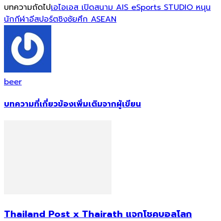
บทความถัดไป
เอไอเอส เปิดสนาม AIS eSports STUDIO หนุน
นักกีฬาอีสปอร์ตชิงชัยศึก ASEAN
beer
บทความที่เกี่ยวข้อง
เพิ่มเติมจากผู้เขียน
Thailand Post x Thairath แจกโชคบอลโลก