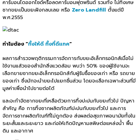
คาร์บอนไดออกไซด์หรือลดคาร์บอนฟุตพรินต์ รวมทั้ง ไม่ทิ้งเศษ
ซากขยะเป็นขยะฝังกลบเลย หรือ
Zero Landfill
ตั้งแต่ปี
พ.ศ.2555
ทำไมต้อง “
ทิ้งให้ดี ทิ้งที่ดีแทค
“
ผลการสำรวจพฤติกรรมการจัดการกับขยะอิเล็กทรอนิกส์เมื่อไม่
ใช้งานแล้วของสำนักสิ่งแวดล้อม พบว่า 50% ของผู้ใช้งานจะ
เลือกขายซากขยะอิเล็กทรอนิกส์กับผู้รับซื้อของเก่า หรือ รถขาย
ของเก่า ซึ่งมักจะนำขยะไปแยกชิ้นส่วน โดยจะเลือกเฉพาะส่วนที่มี
มูลค่าเพื่อนำไปขายต่อได้
และจะกำจัดซากขยะที่เหลือด้วยการทิ้งปะปนกับขยะทั่วไป ปัญหา
สำคัญ คือ การทิ้งซากผลิตภัณฑ์ปะปนกับขยะทั่วไป และการ
จัดการซากผลิตภัณฑ์ที่ไม่ถูกต้อง ส่งผลต่อสุขภาพอนามัยทั้งใน
ระยะสั้นและระยะยาว และก่อให้เกิดปัญหามลพิษต่อแหล่งน้ำ พื้น
ดิน และอากาศ