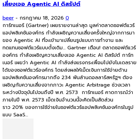
เสี่ยงเจอ Agentic AI ดิสรัปต์
beer
-
กรกฎาคม 18, 2026
0
การ์ทเนอร์ (Gartner) เผยรายงานล่าสุด มูลค่าตลาดซอฟต์แวร์
แอปพลิเคชันองค์กร กำลังเผชิญความเสี่ยงครั้งใหญ่จากการมา
ของ Agentic AI ที่จะเข้ามาเปลี่ยนรูปแบบการทำงาน และ
ทดแทนซอฟต์แวร์แบบดั้งเดิม... Gartner เตือน! ตลาดซอฟต์แวร์
องค์กร กำลังเผชิญความเสี่ยงเจอ Agentic AI ดิสรัปต์ การ์ท
เนอร์ เผยว่า Agentic AI กำลังส่งแรงกระเพื่อมไปยังโมเดลราย
ได้ของซอฟต์แวร์องค์กร โดยส่งผลให้เม็ดเงินการใช้จ่ายด้าน
แอปพลิเคชันองค์กรมากถึง 234 พันล้านดอลลาร์สหรัฐฯ ต้อง
เผชิญกับความเสี่ยงจากภาวะ Agentic Arbitrage ช่วงเวลา
ระหว่างปัจจุบันไปจนถึงปี พ.ศ. 2573 การ์ทเนอร์ คาดการณ์ว่า
ภายในปี พ.ศ. 2573 เม็ดเงินจำนวนนี้จะคิดเป็นสัดส่วน
ราว 20% ของการใช้จ่ายในซอฟต์แวร์แอปพลิเคชันองค์กรในรูป
แบบ SaaS...