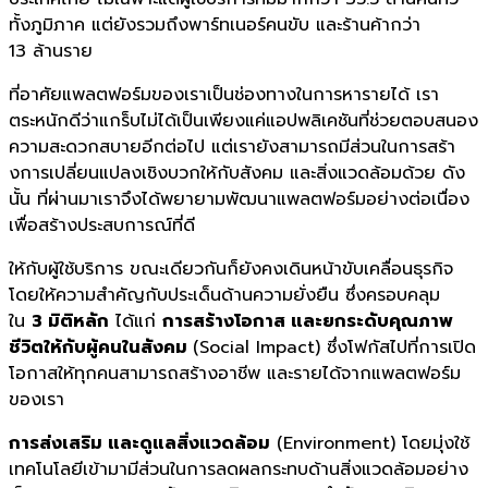
ทั้งภูมิภาค แต่ยังรวมถึงพาร์ทเนอร์คนขั
บ และร้านค้ากว่า
13
ล้านราย
ที่อาศัยแพลตฟอร์
มของเราเป็นช่
องทางในการหารายได้ เรา
ตระหนักดีว่าแกร็บไม่ได้เป็
นเพียงแค่แอปพลิเคชันที่ช่
วยตอบสนอง
ความสะดวกสบายอีกต่อไป แต่เรายังสามารถมีส่วนในการสร้
า
งการเปลี่ยนแปลงเชิงบวกให้กั
บสังคม และสิ่งแวดล้อมด้วย ดัง
นั้น ที่ผ่านมาเราจึงได้พยายามพั
ฒนาแพลตฟอร์มอย่างต่อเนื่อง
เพื่
อสร้างประสบการณ์ที่ดี
ให้กับผู้
ใช้บริการ ขณะเดียวกันก็ยังคงเดินหน้าขั
บเคลื่อนธุรกิจ
โดยให้ความสำคั
ญกับประเด็นด้านความยั่งยืน ซึ่งครอบคลุม
ใน
3
มิติหลัก
ได้แก่
การสร้างโอกาส และยกระดับคุ
ณภาพ
ชีวิตให้กับผู้คนในสังคม
(
Social Impact)
ซึ่งโฟกัสไปที่การเปิด
โอกาสให้
ทุกคนสามารถสร้างอาชีพ และรายได้
จากแพลตฟอร์ม
ของเรา
การส่งเสริม และดูแลสิ่งแวดล้อม
(
Environment)
โดยมุ่งใช้
เทคโนโลยีเข้ามามีส่
วนในการลดผลกระทบด้านสิ่งแวดล้
อมอย่าง