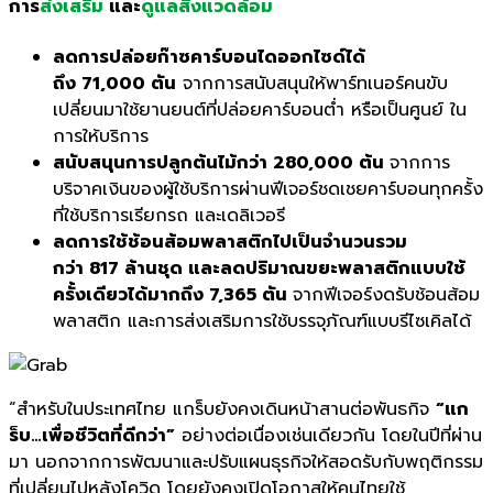
การ
ส่งเสริม
และ
ดูแลสิ่งแวดล้อม
ลดการปล่อยก๊าซคาร์บอนไดออกไซด์ได้
ถึง
71,000 ตัน
จากการสนับสนุนให้พาร์ทเนอร์คนขับ
เปลี่ยนมาใช้ยานยนต์ที่ปล่อยคาร์บอนต่ำ หรือเป็นศูนย์ ใน
การให้บริการ
สนับสนุนการปลูกต้นไม้กว่า
280,000 ต้น
จากการ
บริจาคเงินของผู้ใช้บริการผ่านฟีเจอร์ชดเชยคาร์บอนทุกครั้ง
ที่ใช้บริการเรียกรถ และเดลิเวอรี
ลดการใช้ช้อนส้อมพลาสติกไปเป็นจำนวนรวม
กว่า
817 ล้านชุด และลดปริมาณขยะพลาสติกแบบใช้
ครั้งเดียวได้มากถึง 7,365 ตัน
จากฟีเจอร์งดรับช้อนส้อม
พลาสติก และการส่งเสริมการใช้บรรจุภัณฑ์แบบรีไซเคิลได้
“สำหรับในประเทศไทย แกร็บยังคงเดินหน้าสานต่อพันธกิ
จ
“แก
ร็บ…เพื่อชีวิตที่ดีกว่า”
อย่างต่อเนื่องเช่นเดียวกัน โดยในปีที่ผ่าน
มา นอกจากการพัฒนาและปรับแผนธุรกิ
จให้สอดรับกับพฤติกรรม
ที่เปลี่
ยนไปหลังโควิด โดยยังคงเปิดโอกาสให้คนไทยใช้