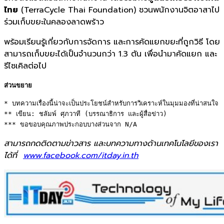
ไทย
(
TerraCycle Thai Foundation)
ชวนพนักงานจิตอาสาไป
ร่วมเก็
บขยะในคลองลาดพร้าว
พร้อมเรียนรู้เกี่ยวกับการจั
ดการ และการคัดแยกขยะที่ถูกวิธี โดย
สามารถเก็บขยะได้เป็
นจำนวนกว่า
1.3
ตัน เพื่อนำมาคัดแยก และ
รีไซเคิลต่
อไป
ส่วนขยาย
* บทความเรื่องนี้น่าจะเป็นประโยชน์สำหรับการวิเคราะห์ในมุมมองที่น่าสนใจ 

** เขียน: ชลัมพ์ ศุภวาที (บรรณาธิการ และผู้สื่อข่าว) 

*** ขอขอบคุณภาพประกอบบางส่วนจาก N/A
สามารถกดติดตามข่าวสาร และบทความทางด้านเทคโนโลยีของเรา
ได้ที่
www.facebook.com/itday.in.th