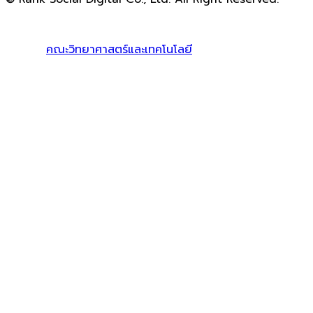
ดูแลและให้คำปรึกษาบริการ
รับทำ SEO
โดย Rank Social
Digital Co., Ltd. ทีมงานมืออาชีพ รับทำ SEO สายขาวเห็นผล
100% |
คณะวิทยาศาสตร์และเทคโนโลยี