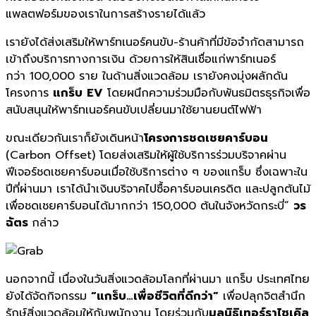
แพลตฟอร์มของเราในการสร้
างรายได้แล้ว
เรายังได้ส่งเสริมให้พาร์ทเนอร์
คนขับ-ร้านค้าที่มีข้อจำกั
ดสามารถ
เข้าถึงบริการทางการเงิน ด้วยการให้สินเชื่อแก่พาร์
ทเนอร์
กว่า
100,000
ราย ในด้านสิ่งแวดล้อม เรายังคงมุ่งผลักดัน
โครงการ
แกร็บ
EV
โดยผนึกความร่วมมือกับพันธมิ
ตรธุรกิจเพื่อ
สนับสนุนให้พาร์
ทเนอร์คนขับเปลี่ยนมาใช้ยานยนต์
ไฟฟ้า
ขณะเดียวกันเราก็ยังเดินหน้
า
โครงการชดเชยคาร์บอน
(
Carbon Offset)
โดยส่งเสริมให้ผู้ใช้บริการร่
วมบริจาคผ่าน
ฟีเจอร์ชดเชยคาร์
บอนเมื่อใช้บริการต่าง ๆ ของแกร็บ ซึ่งเฉพาะใน
ปีที่ผ่านมา เราได้นำเงินบริจาคไปซื้อคาร์
บอนเครดิต และปลูกต้นไม้
เพื่อชดเชยคาร์
บอนได้มากกว่า
150,000
ต้นในจังหวัดกระบี่
”
วร
ฉัตร
กล่าว
นอกจากนี้ เนื่องในวันสิ่งแวดล้อมโลกที่ผ่
านมา แกร็บ ประเทศไทย
ยังได้จัดกิจกรรม
“แกร็บ…เพื่อชีวิตที่ดีกว่า”
เพื่อปลุกจิตสำนึก
รักษ์สิ่
งแวดล้อมให้กับพนักงาน โดยร่วมกับ
มูลนิธิเทอร์ราไซเคิล