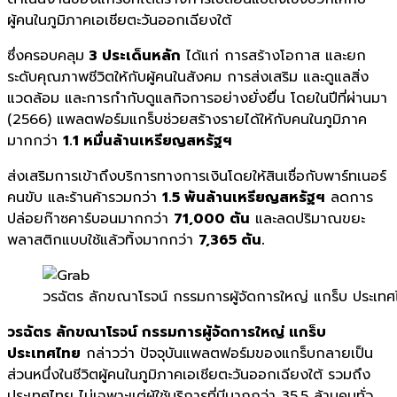
ผู้คนในภูมิภาคเอเชียตะวันออกเฉียงใต้
ซึ่งครอบคลุม
3 ประเด็นหลัก
ได้แก่ การสร้างโอกาส และยก
ระดับคุณภาพชีวิตให้กับผู้คนในสังคม การส่งเสริม และดูแลสิ่ง
แวดล้อม และการกำกับดูแลกิจการอย่างยั่งยื่น โดยในปีที่ผ่านมา
(2566) แพลตฟอร์มแกร็บช่วยสร้างรายได้ให้กับคนในภูมิภาค
มากกว่า
1.1 หมื่นล้านเหรียญสหรัฐฯ
ส่งเสริมการเข้าถึงบริการทางการเงินโดยให้สินเชื่อกับพาร์ทเนอร์
คนขับ และร้านค้ารวมกว่า
1.5 พันล้านเหรียญสหรัฐฯ
ลดการ
ปล่อยก๊าซคาร์บอนมากกว่า
71,000 ตัน
และลดปริมาณขยะ
พลาสติกแบบใช้แล้วทิ้งมากกว่า
7,365 ตัน.
วรฉัตร ลักขณาโรจน์ กรรมการผู้จัดการใหญ่ แกร็บ ประเท
วรฉัตร ลักขณาโรจน์ กรรมการผู้จัดการใหญ่ แกร็บ
ประเทศไทย
กล่าวว่า
ปัจจุบันแพลตฟอร์มของแกร็
บกลายเป็น
ส่วนหนึ่งในชีวิตผู้
คนในภูมิภาคเอเชียตะวันออกเฉี
ยงใต้ รวมถึง
ประเทศไทย ไม่เฉพาะแต่ผู้ใช้บริการที่มี
มากกว่า
35.5
ล้านคนทั่ว