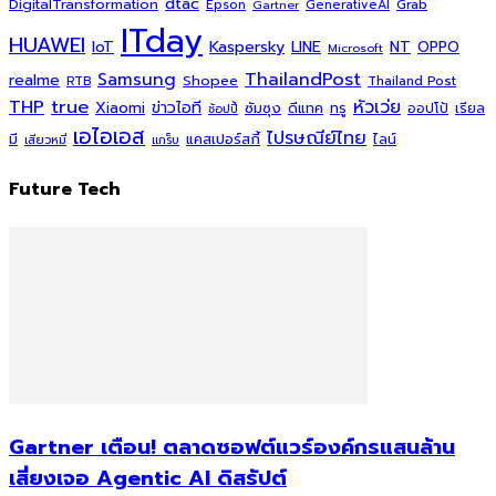
dtac
DigitalTransformation
Grab
Epson
Gartner
GenerativeAI
ITday
HUAWEI
Kaspersky
NT
IoT
LINE
OPPO
Microsoft
ThailandPost
Samsung
realme
Shopee
Thailand Post
RTB
THP
true
หัวเว่ย
Xiaomi
ข่าวไอที
ซัมซุง
ดีแทค
ทรู
ออปโป้
เรียล
ช้อปปี้
เอไอเอส
ไปรษณีย์ไทย
แคสเปอร์สกี้
มี
ไลน์
เสียวหมี่
แกร็บ
Future Tech
Gartner เตือน! ตลาดซอฟต์แวร์องค์กรแสนล้าน
เสี่ยงเจอ Agentic AI ดิสรัปต์