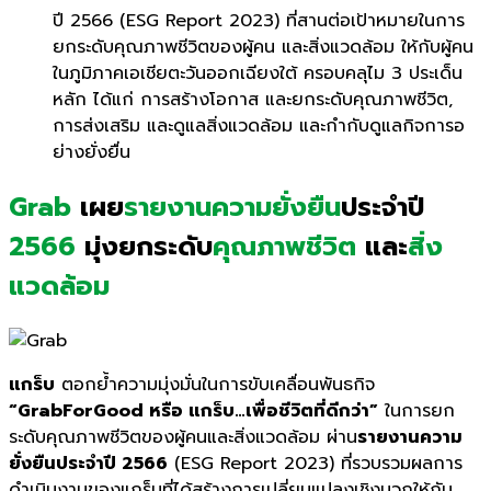
ปี 2566 (ESG Report 2023) ที่สานต่อเป้าหมายในการ
ยกระดับคุณภาพชีวิตของผู้
คน และสิ่งแวดล้อม ให้กับผู้คน
ในภูมิภาคเอเชี
ยตะวันออกเฉียงใต้ ครอบคลุไม 3 ประเด็น
หลัก ได้แก่ การสร้างโอกาส และยกระดับคุ
ณภาพชีวิต,
การส่งเสริม และดูแลสิ่งแวดล้อม และกำกับดูแลกิจการอ
ย่างยั่
งยื่น
Grab
เผย
รายงานความยั่งยืน
ประจำปี
2566
มุ่งยกระดับ
คุณภาพชีวิต
และ
สิ่ง
แวดล้อม
แกร็บ
ตอกย้ำความมุ่งมั่นในการขับเคลื่อนพันธกิจ
“GrabForGood หรือ แกร็บ…เพื่อชีวิตที่ดีกว่า”
ในการยก
ระดับคุณภาพชีวิตของผู้คนและสิ่งแวดล้อม ผ่าน
รายงานความ
ยั่งยืนประจำปี 2566
(ESG Report 2023) ที่รวบรวมผลการ
ดำเนินงานของแกร็บที่ได้สร้างการเปลี่ยนแปลงเชิงบวกให้กับ