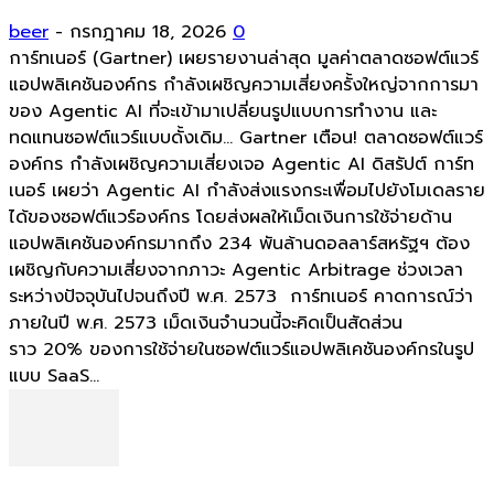
beer
-
กรกฎาคม 18, 2026
0
การ์ทเนอร์ (Gartner) เผยรายงานล่าสุด มูลค่าตลาดซอฟต์แวร์
แอปพลิเคชันองค์กร กำลังเผชิญความเสี่ยงครั้งใหญ่จากการมา
ของ Agentic AI ที่จะเข้ามาเปลี่ยนรูปแบบการทำงาน และ
ทดแทนซอฟต์แวร์แบบดั้งเดิม... Gartner เตือน! ตลาดซอฟต์แวร์
องค์กร กำลังเผชิญความเสี่ยงเจอ Agentic AI ดิสรัปต์ การ์ท
เนอร์ เผยว่า Agentic AI กำลังส่งแรงกระเพื่อมไปยังโมเดลราย
ได้ของซอฟต์แวร์องค์กร โดยส่งผลให้เม็ดเงินการใช้จ่ายด้าน
แอปพลิเคชันองค์กรมากถึง 234 พันล้านดอลลาร์สหรัฐฯ ต้อง
เผชิญกับความเสี่ยงจากภาวะ Agentic Arbitrage ช่วงเวลา
ระหว่างปัจจุบันไปจนถึงปี พ.ศ. 2573 การ์ทเนอร์ คาดการณ์ว่า
ภายในปี พ.ศ. 2573 เม็ดเงินจำนวนนี้จะคิดเป็นสัดส่วน
ราว 20% ของการใช้จ่ายในซอฟต์แวร์แอปพลิเคชันองค์กรในรูป
แบบ SaaS...