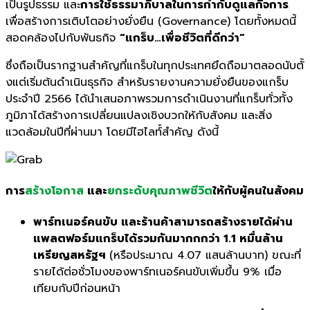
เป็นรูปธรรม และ
การใช้ธรรมาภิบาลในการกำกั
บดูแลกิจการ
เพื่อสร้างการเติ
บโตอย่างยั่งยืน (
Governance)
โดยทั้งหมดนี้
สอดคล้องไปกับพั
นธกิจ
“แกร็บ…เพื่อชีวิตที่ดีกว่า”
ซึ่งถือเป็นรากฐานสำคัญที่แกร็
บในทุกประเทศยึดถือมาตลอดนับตั้
งแต่เริ่มต้นดำเนินธุรกิจ สำหรับรายงานความยั่งยืนของแกร็
บ
ประจำปี 2566 ได้นำเสนอภาพรวมการดำเนินงานที่
แกร็บทั่วทั้ง
ภูมิภาได้สร้
างการเปลี่ยนแปลงเชิงบวกให้กั
บสังคม และสิ่ง
แวดล้อมในปีที่ผ่
านมา โดยมีไฮไลท์์สำคัญ ดังนี้
การ
สร้างโอกาส
และ
ยกระดับคุ
ณภาพชีวิต
ให้กับผู้คนในสังคม
พาร์ทเนอร์คนขับ และร้านค้าสามารถสร้างรายได้ผ่าน
แพลตฟอร์มแกร็บได้รวมกันมากกกว่า
1.1 หมื่นล้าน
เหรียญสหรัฐฯ
(หรือประมาณ 4.07 แสนล้านบาท) ขณะที่
รายได้ต่อชั่วโมงของพาร์ทเนอร์คนขับเพิ่มขึ้น 9% เมื่อ
เทียบกับปีก่อนหน้า