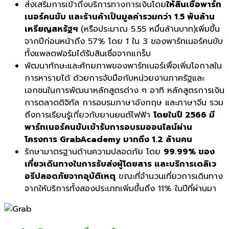
ส่งเสริมการเข้าถึงบริการทางการเงินโดย
ให้สินเชื่อพาร์ท
เนอร์คนขับ และร้านค้าเป็นมูลค่ารวมกว่า
1.5 พันล้าน
เหรียญสหรัฐฯ
(หรือประมาณ 5.55 หมื่นล้านบาท)เพิ่มขึ้น
จากปีก่อนหน้าถึง 57% โดย 1 ใน 3 ของพาร์ทเนอร์คนขับ
ทั้งแพลตฟอร์มได้รับสินเชื่อจากแกร็บ
พัฒนาทักษะและศักยภาพของพาร์ทเนอร์เพื่อเพิ่มโอกาสใน
การหารายได้ ด้วยการจับมือกับหน่วยงานภาครัฐและ
เอกชนในการพัฒนาหลักสูตรต่าง ๆ อาทิ หลักสูตรการเงิน
การตลาดดิจิทัล การอบรมภาษาอังกฤษ และภาษาจีน รวม
ถึงการเรียนรู้เกี่ยวกับยานยนต์ไฟฟ้า
โดยในปี
2566 มี
พาร์ทเนอร์คนขับเข้ารับการอบรมออนไลน์ผ่าน
โครงการ GrabAcademy มากถึง 1.2 ล้านคน
รักษามาตรฐานด้านความปลอดภัย โดย
99.99% ของ
เที่ยวเดินทางในการรับส่งผู้โดยสาร และบริการเดลิเว
อรีปลอดภัยจากอุบัติเหตุ
ขณะที่จำนวนเที่ยวการเดินทาง
จากให้บริการทั้งสองประเภทเพิ่มขึ้นถึง 11% ในปีที่ผ่านมา