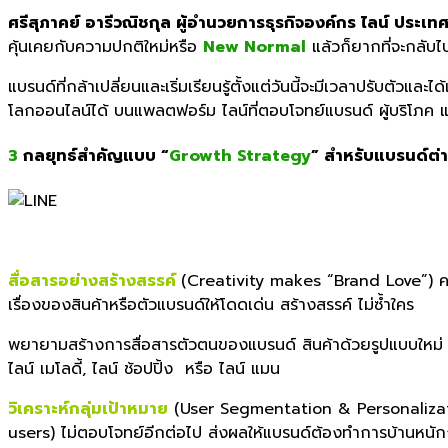
ศรีสุภาคย์ อารีวณิชกุล ผู้อำนวยการธุรกิจองค์กร ไลน์
ประเท
คุ้นเคยกับความปกติใหม่หรือ
New Normal
แล้วก็ยากที่จะกลับไ
แบรนด์ที่กล้าเปลี่ยนและเริ่มเรียนรู้ตั้งแต่วันนี้จะมีเวลาปรับตัวแล
โลกออนไลน์ได้ บนแพลตฟอร์ม
ไลน์
ที่ตอบโจทย์แบรนด์ ผู้บริโภ
3
กลยุทธ์สำคัญแบบ “
Growth Strategy
”
สำหรับแบรนด์ต่
สื่อสารอย่างสร้างสรรค์
(
Creativity makes “Brand Love”)
ค
เรื่องของสินค้าหรือตัวแบรนด์ให้โดดเด่น สร้างสรรค์ ไม่ซ้ำใคร
พยายามสร้างการสื่อสารตัวตนของแบรนด์ สินค้าด้วยรูปแบบใหม่ ๆ 
ไลน์ เมโลดี้
, ไลน์ ช้อปปิ้ง
หรือ
ไลน์ แมน
วิเคราะห์กลุ่มเป้าหมาย
(
User Segmentation & Personaliza
users)
ไม่ตอบโจทย์อีกต่อไป ส่งผลให้แบรนด์ต้องทำการบ้านหนัก