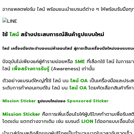
จากแพลตฟอร์ม
ไลน์
พร้อมแนะนำแบรนด์ต่าง ๆ ให้พร้อมรับมือ
ใช้
ไลน์
สร้างประสบการณ์สินค้ารูปแบบใหม่
ไลน์
เครื่องมือประจำของแม่ค้าออนไลน์ สู่การเป็นเครื่องมือใหม่ของแบรนด
ปัจจุบันไม่เพียงแค่ผู้ค้ารายย่อยหรือ
SME
ที่เลือกใช้ ไลน์
ในการขาย
ไลน์
เพื่อสร้างการรับรู้
(
Awareness)
เท่านั้น
ตัวอย่างแบรนด์ใหญ่ที่ใช้ ไลน์
บน
ไลน์
OA
เป็นเครื่องมือและประ
ระดับการทำคอนเทนต์ใน ไลน์
บน
ไลน์
OA
โดยคัดเลือกสินค้าที่ค
Mission Sticker
รูปแบบใหม่ของ
Sponsored Sticker
Mission Sticker
คือการเ
พิ่มเงื่อนไขให้ผู้บริโภคทำตามเพื่อ
โดดเด่น แตกต่างจากเดิม เช่น แบรนด์
LION
ได้ออกแบบเงื่อนไ
นำมาสู่ข้อมูลเชิงลึกของผู้บริโภคเป็นจำนวนมากในเวลาอันรวดเร็