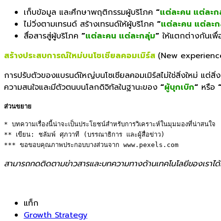
เก็บข้อมูล และศึกษาพฤติกรรมผู้บริโภค
“
แต่ละคน แต่ละกล
ไม่วิ่งตามเทรนด์ สร้างเทรนด์ให้ผู้บริโภค
“
แต่ละคน แต่ละกล
สื่อสารสู่ผู้บริโภค
“
แต่ละคน แต่ละกลุ่ม
“
ให้แตกต่างกันเพื่
สร้างประสบการณ์ใหม่บนโซเชียลคอมเมิร์ส
(
New experienc
การปรับตัวของแบรนด์ใหญ่บนโซเชียลคอมเมิร์สไม่ใช่สิ่งใหม่ แต่สิ่งท
ความสนใจและมีตัวตนบนโลกดิจิทัลในฐานะของ
“
ผู้บุกเบิก
“
หรือ
ส่วนขยาย
* บทความเรื่องนี้น่าจะเป็นประโยชน์สำหรับการวิเคราะห์ในมุมมองที่น่าสนใจ 

** เขียน: ชลัมพ์ ศุภวาที (บรรณาธิการ และผู้สื่อข่าว) 

*** ขอขอบคุณภาพประกอบบางส่วนจาก www.pexels.com
สามารถกดติดตามข่าวสารและบทความทางด้านเทคโนโลยีของเราได้
แท็ก
Growth Strategy