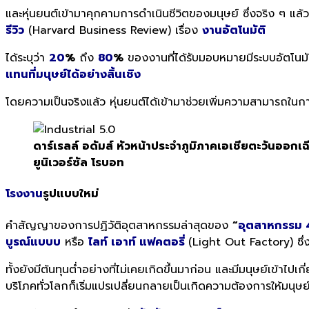
และหุ่นยนต์เข้ามาคุกคามการดำเนินชีวิตของมนุษย์ ซึ่งจริง ๆ แล้
รีวิว
(Harvard Business Review) เรื่อง
งานอัตโนมัติ
ได้ระบุว่า
20
%
ถึง
80
%
ของงานที่ได้รับมอบหมายมีระบบอัตโนมัต
แทนที่มนุษย์ได้อย่างสิ้นเชิง
โดยความเป็นจริงแล้ว หุ่นยนต์ได้เข้ามาช่วยเพิ่มความสามารถในการผ
ดาร์เรลล์ อดัมส์ หัวหน้าประจำภูมิภาคเอเชียตะวันออกเฉ
ยูนิเวอร์ซัล โรบอท
โรงงาน
รูปแบบใหม่
คำสัญญาของการปฏิวัติอุตสาหกรรมล่าสุดของ
“
อุตสาหกรรม 
บูรณ์แบบบ
หรือ
ไลท์ เอาท์ แฟคตอรี่
(Light Out Factory) ซึ
ทั้งยังมีต้นทุนต่ำอย่างที่ไม่เคยเกิดขึ้นมาก่อน และมีมนุษย์เข้าไปเ
บริโภคทั่วโลกก็เริ่มแปรเปลี่ยนกลายเป็นเกิดความต้องการให้มนุษ