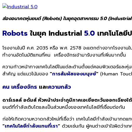
ส่องอนาคตหุ่นยนต์ (Robots) ในยุคอุตสาหกรรม 5.0 (Industrial
Robots
ในยุค
Industrial
5
.
0
เทคโนโลยีปฏ
โรงงานในปี ค.ศ. 2035 หรือ พ.ศ. 2578 จะแตกต่างจากโรงงานในป
ทำงานอัตโนมัติแทนที่
คน เครื่องจักรเข้ามารับงานที่เพิ่
มมากขึ้น
ความก้าวหน้าทางเทคโนโลยีในแต่
ละด้านตั้งแต่คอมพิวเตอร์และหุ่
น
สำคัญ แต่แนวโน้มของ
“
การสัมผัสของมนุษย์
“
(
Human Touc
คน
เครื่องจักร
และ
ความกลัว
ดาร์เรลล์ อดัมส์ หัวหน้าประจำภูมิภาคเอเชียตะวันออกเฉียงใต้
ยนต์ที่กำลังเติบโตและเป็นส่วนหนึ่งของเทคโนโลยีที่เชื่อมต่อกัน
ก่อให้เกิดความหวาดกลัวใหม่ที่เชื่อว่า เทคโนโลยีกำลังเข้ามาท
“
เทคโนโลยีกำลังแทนที่เรา
“
ด้วยเช่นกัน ผู้คนต่างเข้าใจผิดว่าเท