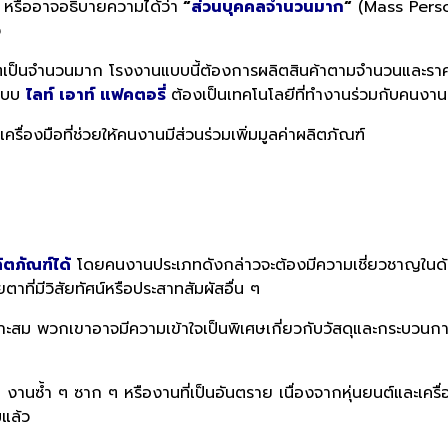
รืออาจอธิบายความได้ว่า
“
ส่วนบุคคลจำนวนมาก
“
(Mass Perso
ง
รผลิตเป็นจำนวนมาก โรงงานแบบนี้ต้องการผลิตสินค้าตามจำนวนและราค
แบบ
ไลท์ เอาท์ แฟคตอรี่
ต้องเป็นเทคโนโลยีที่ทำงานร่วมกับคนงาน
ครื่องมือที่ช่วยให้คนงานมีส่วนร่วมเพิ่มมูลค่าผลิตภัณฑ์
ิตภัณฑ์ได้
โดยคนงานประเภทดังกล่าวจะต้องมี
ความเชี่ยวชาญในด้า
ตาที่มีวิ
สัยทัศน์หรือประสาทสัมผัสอื่น ๆ
ะสม พวกเขาอาจมีความเข้าใจเป็นพิ
เศษเกี่ยวกับวัสดุ
และกระบวนการ
่อ งานซ้ำ ๆ ซาก ๆ หรืองานที่เป็นอันตราย เนื่องจากหุ่นยนต์และเครื่
มแล้ว