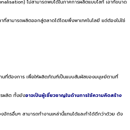
nalisation) ไม่สามารถพบได้ในภาคการผลิตแบบไลท์ เอาท์ขนาด
าที่สามารถผลิตออกสู่ตลาดได้โดยพึ่งพาเทคโนโลยี แต่ต้องไม่ใช่
นที่ต้
องการ เพื่อให้ผลิตภัณฑ์เป็
นแบบสัมผัสของมนุษย์ตามที่
ผลิต ทั้งยัง
อาจเป็นผู้เชี่ยวชาญในด้
านการใช้ความคิดสร้าง
องจั
กรอื่นๆ สามารถทำงานเหล่านี้แทนได้
และทำได้ดีกว่าด้วย ดัง