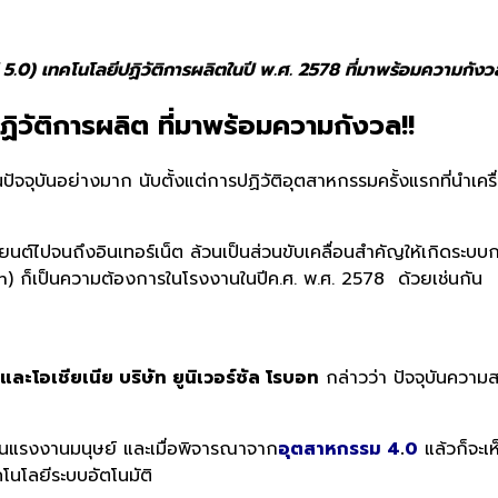
 5.0) เทคโนโลยีปฏิวัติการผลิตในปี พ.ศ. 2578 ที่มาพร้อมความกั
ิวัติการผลิต ที่มาพร้อมความกังวล!!
ัจจุบั
นอย่างมาก นับตั้งแต่การปฏิวัติอุ
ตสาหกรรมครั้งแรกที่นำเครื่
ยนต์ไปจนถึงอินเทอร์เน็ต ล้วนเป็นส่วนขับเคลื่อนสำคัญให้
เกิดระบบก
h)
ก็เป็นความต้องการในโรงงานในปี
ค.ศ. พ.ศ. 2578 ด้วยเช่นกัน
และโอเชียเนีย บริษัท ยูนิเวอร์ซัล โรบอท
กล่าวว่า ปัจจุบันความ
ดแทนแรงงานมนุษย์ และเมื่อพิจารณาจาก
อุตสาหกรรม
4
.
0
แล้ว
ก็จะเ
คโนโลยีระบบอัตโนมัติ