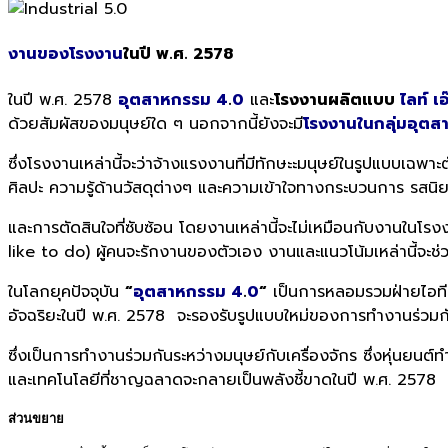
งานของโรงงาน
ในปี พ.ศ. 2578
ในปี พ.ศ. 2578
อุตสาหกรรม 4
.
0
และ
โรงงานผลิตแบบ
ไลท์ เ
ด้วยสัมผัสของมนุษย์ใด ๆ นอกจากนี้ยังจะมี
โรงงานในกลุ่มอุตส
ซึ่งโรงงานเหล่านี้จะว่าจ้างแรงงานที่มีทักษะะมนุษย์ในรูปแบบเฉ
ศิลปะ ความรู้ด้านวัสดุต่างๆ และความเข้าใจทางกระบวนการ รสนิยมท
และการตัดสินใจที่ซับซ้อน โดยงานเหล่านี้จะไม่เหมือนกับงานในโรงง
like to do) ผู้คนจะรักงานของตัวเอง งานและแนวโน้มเหล่านี้จะช่ว
ในโลกยุคปัจจุบัน
“
อุตสาหกรรม 4
.
0
“
เป็นการหลอมรวมฝ่ายไอที แ
อัจฉริยะในปี พ.ศ. 2578 จะรองรับรูปแบบใหม่ของการทำงานร่วมก
ซึ่งเป็นการทำงานร่วมกันระหว่างมนุษย์กับเครื่องจักร ซึ่งหุ่นยนต
และเทคโนโลยีที่ชาญฉลาดจะกลายเป็นพลังชี้ขาดในปี พ.ศ. 2578
ส่วนขยาย