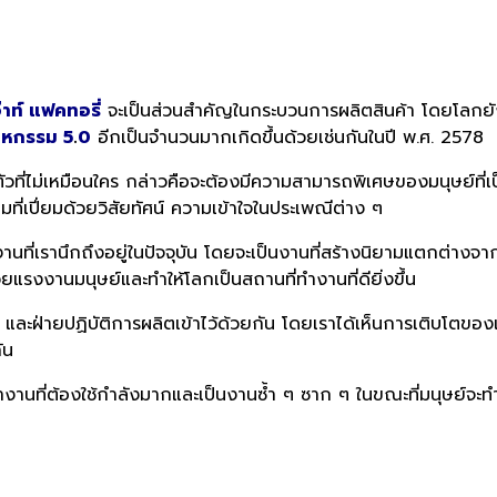
อ๊าท์ แฟคทอรี่
จะเป็นส่วนสำคัญในกระบวนการผลิตสินค้า โดยโลกยังคง
าหกรรม 5
.
0
อีกเป็นจำนวนมากเกิดขึ้นด้วยเช่นกันในปี พ.ศ. 2578
พาะตัวที่ไม่เหมือนใคร กล่าวคือจะต้องมีความสามารถพิเศษของมนุษย
ี่เปี่ยมด้วยวิสัยทัศน์ ความเข้าใจในประเพณีต่าง ๆ
านที่เรานึกถึงอยู่ในปัจจุบัน โดยจะเป็นงานที่สร้างนิยามแตกต่างจาก
ยแรงงานมนุษย์และทำให้โลกเป็นสถานที่ทำงานที่ดียิ่งขึ้น
ละฝ่ายปฏิบัติการผลิตเข้าไว้ด้วยกัน โดยเราได้เห็นการเติบโตขอ
ัน
์ทำงานที่ต้องใช้กำลังมากและเป็นงานซ้ำ ๆ ซาก ๆ ในขณะที่มนุษย์จะทำ