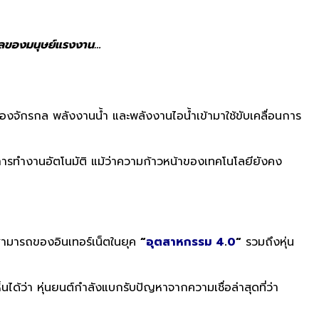
งวลของมนุษย์แรงงาน…
องจั
กรกล พลังงานน้ำ และพลังงานไอน้ำเข้ามาใช้ขั
บเคลื่อนการ
ารทำงานอัตโนมัติ แม้ว่าความก้าวหน้าของเทคโนโลยี
ยังคง
สามารถของอินเทอร์เน็ตในยุค
“
อุตสาหกรรม 4
.
0
“
รวมถึงหุ่น
ห็นได้ว่า หุ่นยนต์กำลังแบกรับปัญหาจากความเชื่อล่าสุดที่ว่า