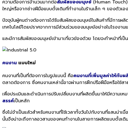
ความต้องการจำนวนมากต่อ
สัมผัสของมนุษย์
(Human Touch) ห
ใหญ่หรือจากช่างฝีมือแบบดั้งเดิมที่ทำงานในร้านเล็ก ๆ ของตัวเอ
ปัจจุบันผู้คนต่างต้องการได้รับสัมผัสของมนุษย์ในสินค้าที่มีกา
เทคโนโลยีโดยปราศจากการมีส่วนร่วมของมนุษย์อย่างในโรงงาน
และมีการสัมผัสของมนุษย์เข้ามาเกี่ยวข้องด้วย โดยจะทำหน้าที่เป็นเ
คนงาน
แบบใหม่
คนงานที่เป็นที่ต้องการในรู
ปแบบนี้ คือ
คนงานที่เพิ่มมูลค่าให้กั
บผล
ตลาดต้องการ ซึ่งคนงานเหล่านี้อาจผ่านการฝึ
กปรือฝีมือหรือใช้สาย
เพื่อประเมินและดำเนินการปรั
บเปลี่ยนงานที่ผลิตขึ้นมาให้มี
ความเหมา
สรรค์
เป็
นหลัก
ซึ่งไม่จำเป็นแล้วสำหรับคนงานที่
ใช้เวลาทั้งวันไปกับงานที่แสนน่
าเบื
นั้นจึงน่าจะถึ
งกาลอวสานของคนทำงานในสายการผลิ
ตแบบดั้งเดิ