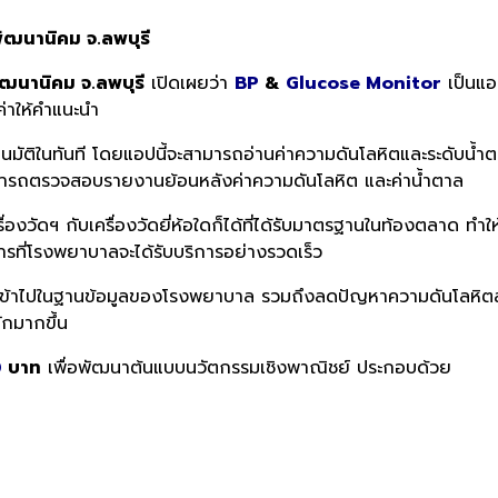
ัฒนานิคม จ.ลพบุรี
ัฒนานิคม จ.ลพบุรี
เปิดเผยว่า
BP
&
Glucose Monitor
เป็นแอ
ค่าให้คำแนะนำ
โนมัติในทันที โดยแอปนี้จะสามารถอ่านค่าความดันโลหิตและระดับน้ำ
มารถตรวจสอบรายงานย้อนหลังค่าความดันโลหิต และค่าน้ำตาล
่องวัดฯ กับเครื่องวัดยี่ห้อใดก็ได้ที่ได้รับมาตรฐานในท้องตลาด ทำใ
ารที่โรงพยาบาลจะได้รับบริการอย่างรวดเร็ว
เข้าไปในฐานข้อมูลของโรงพยาบาล รวมถึงลดปัญหาความดันโลหิตสู
กมากขึ้น
0
บาท
เพื่อพัฒนาต้นแบบนวัตกรรมเชิงพาณิชย์ ประกอบด้วย