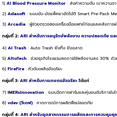
1)
AI Blood Pressure Monitor
: ส่งค่าความดัน เบาหวานจาก
2)
Adasoft
: ระบบนับ-มัดแพ็คยาอัตโมัติ Smart Pre-Pack Me
3)
Arcadia
: ผู้ช่วยตรวจสอบเครื่องมือแพทย์ก่อนและหลังการผ
กลุ่มที่ 2:
ARI สำหรับการอนุรักษ์พลังงาน ความปลอดภัย และ
4)
AI Trash
: Auto Trash ยิ่งทิ้ง ยิ่งฉลาด
5)
AltoTech
: ช่วยธุรกิจโรงแรมลดการใช้พลังงานลง 30% ด้ว
6)
FireFire
: หัวดับเพลิงอัจฉริยะ
กลุ่มที่ 3:
ARI สำหรับการเกษตรอัจฉริยะ
ได้แก่
7)
IMERsInnovation
: ระบบจัดการฟาร์มและหุ่นยนต์บริการในไ
8)
vdev (วิเดฟ)
: คาดการณ์การผลิตพืชปลอดภัย
กลุ่มที่ 4:
ARI สำหรับอุตสาหกรรมการผลิตและการควบคุมค