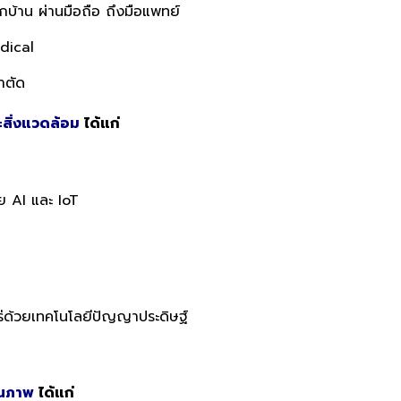
บ้าน ผ่านมือถือ ถึงมือแพทย์
dical
่าตัด
สิ่งแวดล้อม
ได้แก่
ย AI และ IoT
ร่ด้วยเทคโนโลยีปัญญาประดิษฐ์
ุณภาพ
ได้แก่