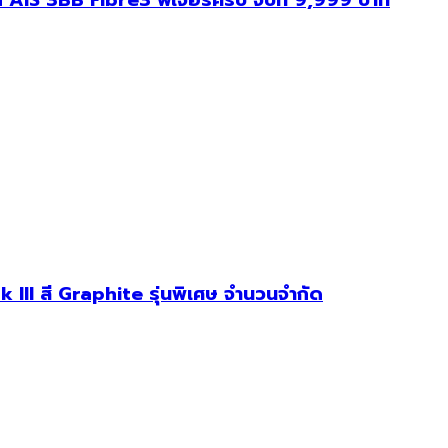
II สี Graphite รุ่นพิเศษ จำนวนจำกัด