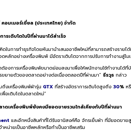
ร์ คอมเมอร์เชี่ยล (ประเทศไทย) จำกัด
งการเติบโตในปีที่ผ่านมาได้สำเร็จ
วิธีคิดในการทำธุรกิจโดยหันมานำเสนออาชีพใหม่ที่สามารถสร้างรายได้
นเลือดหลักอย่างเครื่องพิมพ์ มีอัตราเติบโตจากการปรับการทำงานสู่โม
ต้องการเครื่องพิมพ์ขนาดย่อมลงมาเพื่อให้พนักงานใช้ทำงานได้ที่บ้
ดการขยายตัวของตลาดอย่างต่อเนื่องตลอดปีที่ผ่านมา”
ธีรวุธ
กล่าว
มถึงเครื่องพิมพ์ผ้ารุ่น
GTX
ที่สร้างอัตราการเติบโตสูงถึง
30
%
หรื
นาเพื่อเติบโตในตลาดใหม่”
ลาดเครื่องพิมพ์ยังคงมียอดขายรวมใกล้เคียงกับปีที่ผ่านมา
ent
และอีกหนึ่งสินค้าที่ได้รับอานิสงค์คือ จักรเย็บผ้า ที่มียอดขายส
อจำหน่ายเป็นอาชีพหลักหรือทำเป็นอาชีพเสริม