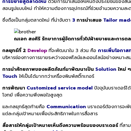
การขยายสู่ตลาดใหม่
ด้วยการนำเสนอให้เห็นถึงประโยชน์ของสินค้า
สอนรูปแบบใหม่ ทำให้ความต้องการอุปกรณ์ที่ช่วยอำนวยความสะดว
ซึ่งถือเป็นกลุ่มตลาดใหม่ ที่น่าจับตา
3
การนำเสนอ
Tailor mad
ณเอก สงศิริ รักษาการผู้จัดการทั่วไปฝ่ายขายและการตล
กลยุทธ์ที่
2
Develop
ที่จะพัฒนาใน 3 ส่วน คือ
การเพิ่มโอกาส
บริหารช่องทางการขายระหว่างออฟไลน์และออนไลน์อย่างเหมาะ
การนำศักยภาพของผลิตภัณฑ์มาพัฒนาเป็น
Solution
ใหม่ ๆ
Touch
ให้เป็นได้มากกว่าเครื่องพิมพ์สติ๊กเกอร์
การพัฒนา
Customized service model
ปัจจุบันบราเดอร์ไ
โจทย์ เพื่อความพึงพอใจสูงสุด
และกลยุทธ์สุดท้ายคือ
Communication
บราเดอร์ต้องการจะพัฒ
แต่ละกลุ่มเป้าหมายเพื่อประสิทธิภาพในการสื่อสาร
สื่อสารให้กลุ่มเป้าหมายเห็นถึงความพร้อมของบราเดอร์
ที่ส