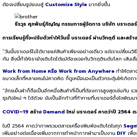
ต้องเปลี่ยนรูปแบบสู่
Customize Style
มากยิ่งขึ้น
ธีรวุธ ศุภพันธุ์ภิญโญ กรรมการผู้จัดการ บริษัท บราเดอ
การเรียนรู้ที่จะปรับตัวทำให้วันนี้ บราเดอร์ ผ่านวิกฤติ และสร้า
“วันนี้บราเดอร์ไม่ได้ขายแค่สินค้าเพียงอย่างเดียว แต่เราเปลี่ยน
กัน สิ่งนี้ทำให้เรายังเติบโตได้แม้ต้องเจอกับวิกฤติระดับโลก เส้
Work from Home หรือ Work from Anywhere
ทำให้ตลาด
ขนาดเล็กที่หลายคนไม่คาดคิด ก็ดูเหมือนจะเป็นตัวกระตุ้นให้เกิ
“จักรเย็บผ้าก็ถือเป็นอีกหนึ่งสินค้าที่เป็นที่ต้องการสูงสุดเช่นกัน รว
ธุรกิจใหม่ ๆ ได้ด้วย นับเป็นอีกก้าวที่ท้าทายที่บราเดอร์ตั้งใจพัฒ
COVID
–
19
สร้าง
Demand
ใหม่ บราเดอร์ คาดว่าปี 2564 ต
ในปี 2564 คาดว่าภาพรวมตลาดเครื่องพิมพ์จะเติบโตในทุก
S
egm
เพิ่มอย่างต่อเนื่องเพิ่มจากการทำหน้ากากผ้ามาเป็นงาน
DIY
เพื่