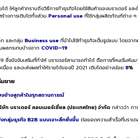
ายได้ ให้ลูกค้าทราบถึงวิธีการทำธุรกิจโดยใช้สินค้าของบราเดอร์ แ
สร้างการเติบโตทั้งส่วน
Personal use
ที่ใช้กลุ่มผลิตภัณฑ์ต่าง ๆ
ล็ก และกลุ่ม
Business use
ที่นำไปใช้ทำธุรกิจเต็มรูปแบบ
โดยจากผ
้รับผลกระทบบ้างจาก
COVID
–
19
ซึ่งปัจจับเสริมที่ทำให้ บราเดอร์สามารถทำได้ ตือการที่คนเริ่มหัน
อเนื่อง และจะส่งผลทำให้รายได้ของปี 2021 เติบโตอย่างน้อย
8
%
ีมขาย
ียงข้างลูกค้าในทุกสถานการณ์
ิษัท บราเดอร์ คอมเมอร์เชี่ยล (ประเทศไทย) จำกัด
กล่าวว่า กา
งกลุ่มธุรกิจ B2B
แบบเจาะลึกยิ่งขึ้น
ต่อยอดความสำเร็จที่บราเดอร์