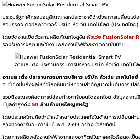
ประชุมรัฐภาคีกรอบอนุสัญญาสหประชาชาติว่าด้วยการเปลี่ยนแป
ส่วนธุรกิจ ดิจิทัลพาวเวอร์ บริษัท หัวเว่ย เทคโนโลยี่ (ประเทศไท
โดยจัดงานเปิดตัวสายผลิตภัณฑ์โซลูชัน
หัวเว่ย FusionSolar 
รองรับการผลิต และใช้งานพลังงานไฟฟ้าสะอาดภายในบ้าน
อาเบล เติ้ง ประธานกรรมการบริหาร บริษัท หัวเว่ย เทคโนโลย
อาเบล เติ้ง ประธานกรรมการบริหาร บริษัท หัวเว่ย เทคโนโลยี
ๆ ที่เกิดขึ้นส่งผลให้ทั่วโลกหันมาให้ความสำคัญมากขึ้นกับการเปลี่ย
รวมถึงรณรงค์ลดการปล่อยก๊าซคาร์บอนไดออกไซด์ ข้อมูลจากบริ
มีมูลค่าสูงถึง
50
ล้านล้านเหรียญสหรัฐ
โดยประเทศไทยถือว่านำหน้าหลายประเทศทั้งในด้านการเปลี่ยนผ่
ลางทางคาร์บอนภายในปี พ.ศ. 2593 อย่างมีวิสัยทัศน์
โดยการผลิตพลังงานไฟฟ้าจากแสงอาทิตย์ในภาคครัวเรือนจะเป็นส่ว