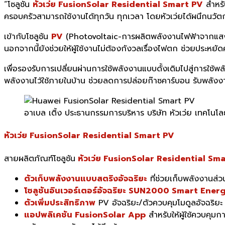
“โซลูชัน
หัวเว่ย FusionSolar Residential Smart PV
สำหรับ
ครอบครัวสามารถใช้งานได้ทุกวัน ทุกเวลา โดยหัวเว่ยได้ผนึกนวั
เข้ากับโซลูชัน
PV
(Photovoltaic-การผลิตพลังงานไฟฟ้าจากแสงอา
นอกจากนี้ยังช่วยให้ผู้ใช้งานไม่ต้องกังวลเรื่องไฟตก ช่วยประหยัด
เพื่อรองรับการเปลี่ยนผ่านการใช้พลังงานแบบดั้งเดิมไปสู่การใช้
พลังงานไว้ใช้ภายในบ้าน ช่วยลดการปล่อยก๊าซคาร์บอน รับพลั
อาเบล เติ้ง ประธานกรรมการบริหาร บริษัท หัวเว่ย เทคโนโลย
หัวเว่ย FusionSolar Residential Smart PV
สายผลิตภัณฑ์โซลูชัน
หัวเว่ย FusionSolar Residential Sm
ตัวเก็บพลังงานแบบสตริงอัจฉริยะ
ที่ช่วยเก็บพลังงานส่
โซลูชันอินเวอร์เตอร์อัจฉริยะ SUN2000 Smart Ener
ตัวเพิ่มประสิทธิภาพ
PV อัจฉริยะ/ตัวควบคุมโมดูลอัจฉริยะ 
แอปพลิเคชัน FusionSolar App
สำหรับให้ผู้ใช้ควบคุ