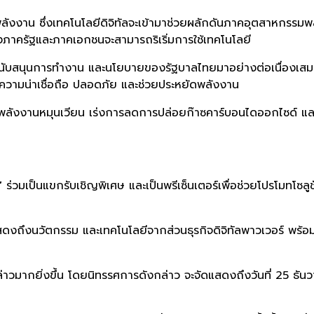
าน ซึ่งเทคโนโลยีดิจิทัลจะเข้ามาช่วยผลักดันภาคอุตสาหกรรมพลังง
่างภาครัฐและภาคเอกชนจะสามารถริเริ่มการใช้เทคโนโลยี
ช่วยสนับสนุนการทำงาน และนโยบายของรัฐบาลไทยมาอย่างต่อเนื่องเสม
ีความน่าเชื่อถือ ปลอดภัย และช่วยประหยัดพลังงาน
งพลังงานหมุนเวียน เร่งการลดการปล่อยก๊าซคาร์บอนไดออกไซด์ และ
“
ร่วมเป็นแขกรับเชิญพิเศษ และเป็นพรีเซ็นเตอร์เพื่อช่วยโปรโมทโซลู
สดงถึงนวัตกรรม และเทคโนโลยีจากส่วนธุรกิจดิจิทัลพาวเวอร์ พร้อม
ล่าวมากยิ่งขึ้น โดยนิทรรศการดังกล่าว จะจัดแสดงถึงวันที่ 25 ธัน