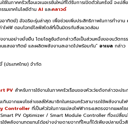
ใช้ในภาคครัวเรือนเจเนอเรชันใหม่ที่ได้รับการเปิดตัวในครั้งนี้ จะเ
ตกรรมเทคโนโลยีด้าน
AI
และ
คลาวด์
ทิตย์) อัจฉริยะรุ่นล่าสุด เพื่อช่วยเพิ่มประสิทธิภาพในการทำ
ค่าไฟฟ้ ตอบโจทย์ไลฟ์สไตล์ที่เป็นมิตรกับสิ่งแวดล้อม
พลังงานอย่างยั่งยืน โดยโซลูชันดังกล่าวถือเป็นส่วนหนึ่งของนวัตก
งงานแสงอาทิตย์ และผลิตพลังงานสะอาดไปพร้อมกัน”
อาเบล
กล่าว
ี่ (ประเทศไทย) จำกัด
art PV
สำหรับการใช้งานในภาคครัวเรือนของหัวเว่ยดังกล่าวจะประ
วนเกินจากแผงโซล่าเซลล์ให้สมาชิกในครอบครัวสามารถใช้พลังงานไฟฟ
gy Controller
ที่เป็นหัวใจในการแปลงไฟฟ้ากระแสตรงจากแผลโซล่าร
Smart PV Optimizer / Smart Module Controller ที่จะเปลี่ยนโมดู
มการใช้พลังงานทดแทนได้อย่างง่ายดายจากที่ไหนก็ได้เพียงปลายนิ้วส