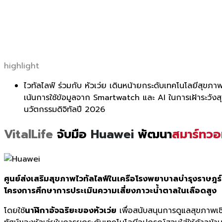
highlight
ไวทัลไลฟ์ ร่วมกับ หัวเว่ย เดินหน้ายกระดับเทคโนโลยีสุข
เน้นการใช้ข้อมูลจาก Smartwatch และ AI ในการเฝ้าระวังสุขภ
นวัตกรรมดิจิทัลปี 2026
VitalLife
จับมือ
Huawei
พัฒนา
สมาร์ทวอ
ศูนย์ส่งเสริมสุขภาพไวทัลไลฟ์ในเครือโรงพยาบาลบำรุงราษฎร์
โครงการศึกษาการประเมินความเสี่ยงภาวะน้ำตาลในเลือดสูง
โดยใช้
นาฬิกาอัจฉริยะของหัวเว่ย
เพื่อสนับสนุนการดูแลสุขภาพเชิ