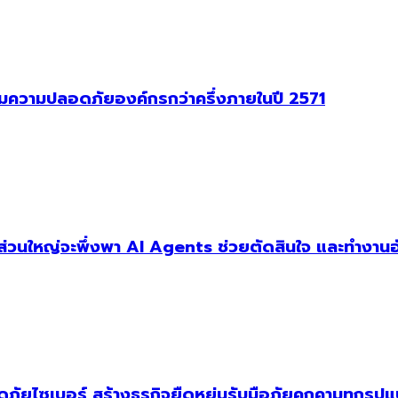
าคุมความปลอดภัยองค์กรกว่าครึ่งภายในปี 2571
ัฐส่วนใหญ่จะพึ่งพา AI Agents ช่วยตัดสินใจ และทำงานอ
ัยไซเบอร์ สร้างธุรกิจยืดหยุ่นรับมือภัยคุกคามทุกรูป