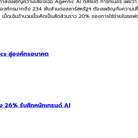
 กำลังเผชิญความเสี่ยงเจอ Agentic AI ดิสรัปต์ การ์ทเนอร์ เผยว
ชันองค์กรมากถึง 234 พันล้านดอลลาร์สหรัฐฯ ต้องเผชิญกับความเส
เม็ดเงินจำนวนนี้จะคิดเป็นสัดส่วนราว 20% ของการใช้จ่ายในซอฟต
cs สู่องค์กรอนาคต
่ง 26% รับศึกหนักเทรนด์ AI