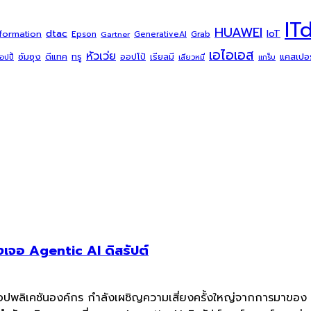
IT
HUAWEI
dtac
IoT
sformation
Grab
Epson
Gartner
GenerativeAI
เอไอเอส
หัวเว่ย
ซัมซุง
ดีแทค
ทรู
แคสเปอร์
ออปโป้
เรียลมี
้อปปี้
เสียวหมี่
แกร็บ
เจอ Agentic AI ดิสรัปต์
แอปพลิเคชันองค์กร กำลังเผชิญความเสี่ยงครั้งใหญ่จากการมาของ