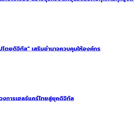
ิปไตยดิจิทัล” เสริมอำนาจควบคุมให้องค์กร
วงการเฮลธ์แคร์ไทยสู่ยุคดิจิทัล