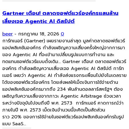
Gartner เตือน! ตลาดซอฟต์แวร์องค์กรแสนล้าน
เสี่ยงเจอ Agentic AI ดิสรัปต์
beer
-
กรกฎาคม 18, 2026
0
การ์ทเนอร์ (Gartner) เผยรายงานล่าสุด มูลค่าตลาดซอฟต์แวร์
แอปพลิเคชันองค์กร กำลังเผชิญความเสี่ยงครั้งใหญ่จากการมา
ของ Agentic AI ที่จะเข้ามาเปลี่ยนรูปแบบการทำงาน และ
ทดแทนซอฟต์แวร์แบบดั้งเดิม... Gartner เตือน! ตลาดซอฟต์แวร์
องค์กร กำลังเผชิญความเสี่ยงเจอ Agentic AI ดิสรัปต์ การ์ท
เนอร์ เผยว่า Agentic AI กำลังส่งแรงกระเพื่อมไปยังโมเดลราย
ได้ของซอฟต์แวร์องค์กร โดยส่งผลให้เม็ดเงินการใช้จ่ายด้าน
แอปพลิเคชันองค์กรมากถึง 234 พันล้านดอลลาร์สหรัฐฯ ต้อง
เผชิญกับความเสี่ยงจากภาวะ Agentic Arbitrage ช่วงเวลา
ระหว่างปัจจุบันไปจนถึงปี พ.ศ. 2573 การ์ทเนอร์ คาดการณ์ว่า
ภายในปี พ.ศ. 2573 เม็ดเงินจำนวนนี้จะคิดเป็นสัดส่วน
ราว 20% ของการใช้จ่ายในซอฟต์แวร์แอปพลิเคชันองค์กรในรูป
แบบ SaaS...