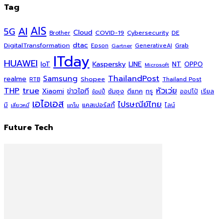
Tag
AI
AIS
5G
Cloud
COVID-19
Cybersecurity
DE
Brother
dtac
DigitalTransformation
Grab
Epson
Gartner
GenerativeAI
ITday
HUAWEI
Kaspersky
NT
IoT
LINE
OPPO
Microsoft
ThailandPost
Samsung
realme
Shopee
Thailand Post
RTB
THP
true
หัวเว่ย
Xiaomi
ข่าวไอที
ซัมซุง
ดีแทค
ทรู
ออปโป้
เรียล
ช้อปปี้
เอไอเอส
ไปรษณีย์ไทย
แคสเปอร์สกี้
มี
ไลน์
เสียวหมี่
แกร็บ
Future Tech