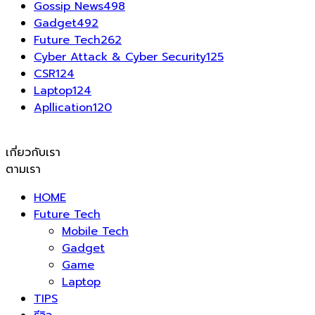
Gossip News
498
Gadget
492
Future Tech
262
Cyber Attack & Cyber Security
125
CSR
124
Laptop
124
Apllication
120
เกี่ยวกับเรา
ตามเรา
HOME
Future Tech
Mobile Tech
Gadget
Game
Laptop
TIPS