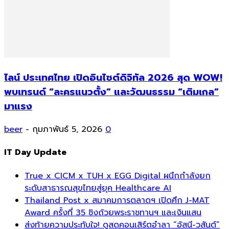
ไลน์ ประเทศไทย เปิดอินไซต์ดิจิทัล 2026 สุด WOW!
พบเทรนด์ “ละครแนวตั้ง” และวัฒนธรรม “เติมเกล”
มาแรง
beer
-
กุมภาพันธ์ 5, 2026
0
IT Day Update
True x CICM x TUH x EGG Digital ผนึกกำลังยก
ระดับสาธารณสุขไทยสู่ยุค Healthcare AI
Thailand Post x สมาคมการตลาดฯ เปิดศึก J-MAT
Award ครั้งที่ 35 ชิงถ้วยพระราชทานฯ และเงินแสน
ส่งท้ายความประทับใจ! ดูสดคอนเสิร์ตอำลา “อัสนี-วสันต์”