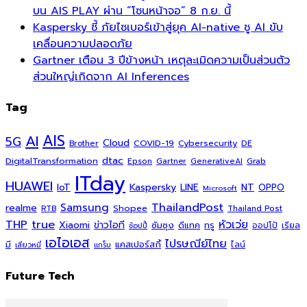
บน AIS PLAY ผ่าน “โซนหน้าจอ” 8 ก.ย. นี้
Kaspersky ชี้ ภัยไซเบอร์เข้าสู่ยุค AI-native ชู AI ขับ
เคลื่อนความปลอดภัย
Gartner เตือน 3 ปีข้างหน้า เหตุละเมิดความเป็นส่วนตัว
ส่วนใหญ่เกิดจาก AI Inferences
Tag
AI
AIS
5G
Cloud
COVID-19
Cybersecurity
DE
Brother
dtac
DigitalTransformation
Grab
Epson
Gartner
GenerativeAI
ITday
HUAWEI
Kaspersky
NT
IoT
LINE
OPPO
Microsoft
ThailandPost
Samsung
realme
Shopee
Thailand Post
RTB
THP
true
หัวเว่ย
Xiaomi
ข่าวไอที
ซัมซุง
ดีแทค
ทรู
ออปโป้
เรียล
ช้อปปี้
เอไอเอส
ไปรษณีย์ไทย
แคสเปอร์สกี้
มี
ไลน์
เสียวหมี่
แกร็บ
Future Tech