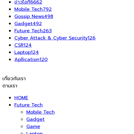
ข่าวไอที
6662
Mobile Tech
792
Gossip News
498
Gadget
492
Future Tech
263
Cyber Attack & Cyber Security
126
CSR
124
Laptop
124
Apllication
120
เกี่ยวกับเรา
ตามเรา
HOME
Future Tech
Mobile Tech
Gadget
Game
Laptop