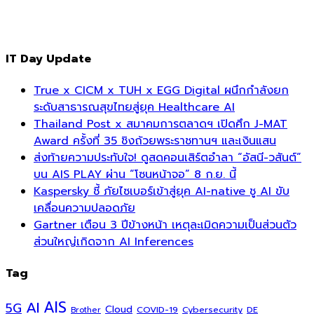
IT Day Update
True x CICM x TUH x EGG Digital ผนึกกำลังยก
ระดับสาธารณสุขไทยสู่ยุค Healthcare AI
Thailand Post x สมาคมการตลาดฯ เปิดศึก J-MAT
Award ครั้งที่ 35 ชิงถ้วยพระราชทานฯ และเงินแสน
ส่งท้ายความประทับใจ! ดูสดคอนเสิร์ตอำลา “อัสนี-วสันต์”
บน AIS PLAY ผ่าน “โซนหน้าจอ” 8 ก.ย. นี้
Kaspersky ชี้ ภัยไซเบอร์เข้าสู่ยุค AI-native ชู AI ขับ
เคลื่อนความปลอดภัย
Gartner เตือน 3 ปีข้างหน้า เหตุละเมิดความเป็นส่วนตัว
ส่วนใหญ่เกิดจาก AI Inferences
Tag
AI
AIS
5G
Cloud
COVID-19
Cybersecurity
DE
Brother