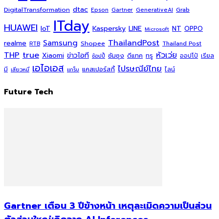
dtac
DigitalTransformation
Grab
Epson
Gartner
GenerativeAI
ITday
HUAWEI
Kaspersky
NT
IoT
LINE
OPPO
Microsoft
ThailandPost
Samsung
realme
Shopee
Thailand Post
RTB
THP
true
หัวเว่ย
Xiaomi
ข่าวไอที
ซัมซุง
ดีแทค
ทรู
ออปโป้
เรียล
ช้อปปี้
เอไอเอส
ไปรษณีย์ไทย
แคสเปอร์สกี้
มี
ไลน์
เสียวหมี่
แกร็บ
Future Tech
Gartner เตือน 3 ปีข้างหน้า เหตุละเมิดความเป็นส่วน