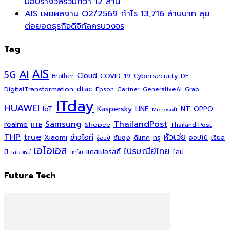
มอบรางวัลรวมกว่า 12 ล้าน
AIS เผยผลงาน Q2/2569 กำไร 13,716 ล้านบาท ลุย
ต่อยอดธุรกิจดิจิทัลครบวงจร
Tag
AI
AIS
5G
Cloud
COVID-19
Cybersecurity
DE
Brother
dtac
DigitalTransformation
Grab
Epson
Gartner
GenerativeAI
ITday
HUAWEI
Kaspersky
NT
IoT
LINE
OPPO
Microsoft
ThailandPost
Samsung
realme
Shopee
Thailand Post
RTB
THP
true
หัวเว่ย
Xiaomi
ข่าวไอที
ซัมซุง
ดีแทค
ทรู
ออปโป้
เรียล
ช้อปปี้
เอไอเอส
ไปรษณีย์ไทย
แคสเปอร์สกี้
มี
ไลน์
เสียวหมี่
แกร็บ
Future Tech