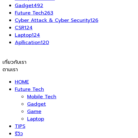
Gadget
492
Future Tech
263
Cyber Attack & Cyber Security
126
CSR
124
Laptop
124
Apllication
120
เกี่ยวกับเรา
ตามเรา
HOME
Future Tech
Mobile Tech
Gadget
Game
Laptop
TIPS
รีวิว