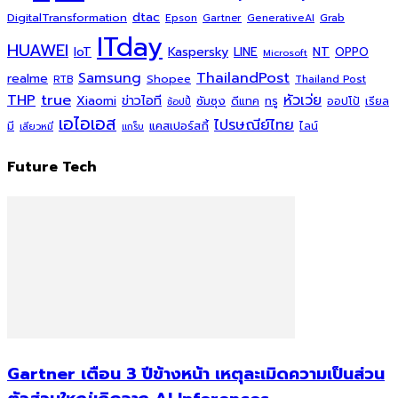
dtac
DigitalTransformation
Grab
Epson
Gartner
GenerativeAI
ITday
HUAWEI
Kaspersky
NT
IoT
LINE
OPPO
Microsoft
ThailandPost
Samsung
realme
Shopee
Thailand Post
RTB
THP
true
หัวเว่ย
Xiaomi
ข่าวไอที
ซัมซุง
ดีแทค
ทรู
ออปโป้
เรียล
ช้อปปี้
เอไอเอส
ไปรษณีย์ไทย
แคสเปอร์สกี้
มี
ไลน์
เสียวหมี่
แกร็บ
Future Tech
Gartner เตือน 3 ปีข้างหน้า เหตุละเมิดความเป็นส่วน