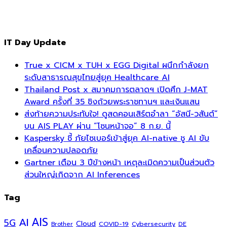
IT Day Update
True x CICM x TUH x EGG Digital ผนึกกำลังยก
ระดับสาธารณสุขไทยสู่ยุค Healthcare AI
Thailand Post x สมาคมการตลาดฯ เปิดศึก J-MAT
Award ครั้งที่ 35 ชิงถ้วยพระราชทานฯ และเงินแสน
ส่งท้ายความประทับใจ! ดูสดคอนเสิร์ตอำลา “อัสนี-วสันต์”
บน AIS PLAY ผ่าน “โซนหน้าจอ” 8 ก.ย. นี้
Kaspersky ชี้ ภัยไซเบอร์เข้าสู่ยุค AI-native ชู AI ขับ
เคลื่อนความปลอดภัย
Gartner เตือน 3 ปีข้างหน้า เหตุละเมิดความเป็นส่วนตัว
ส่วนใหญ่เกิดจาก AI Inferences
Tag
AI
AIS
5G
Cloud
COVID-19
Cybersecurity
DE
Brother