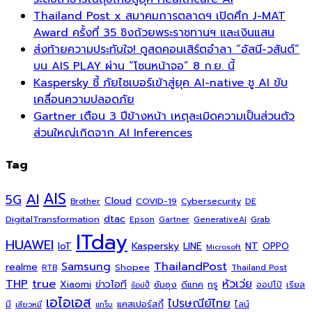
Thailand Post x สมาคมการตลาดฯ เปิดศึก J-MAT
Award ครั้งที่ 35 ชิงถ้วยพระราชทานฯ และเงินแสน
ส่งท้ายความประทับใจ! ดูสดคอนเสิร์ตอำลา “อัสนี-วสันต์”
บน AIS PLAY ผ่าน “โซนหน้าจอ” 8 ก.ย. นี้
Kaspersky ชี้ ภัยไซเบอร์เข้าสู่ยุค AI-native ชู AI ขับ
เคลื่อนความปลอดภัย
Gartner เตือน 3 ปีข้างหน้า เหตุละเมิดความเป็นส่วนตัว
ส่วนใหญ่เกิดจาก AI Inferences
Tag
AI
AIS
5G
Cloud
COVID-19
Cybersecurity
DE
Brother
dtac
DigitalTransformation
Grab
Epson
Gartner
GenerativeAI
ITday
HUAWEI
Kaspersky
NT
IoT
LINE
OPPO
Microsoft
ThailandPost
Samsung
realme
Shopee
Thailand Post
RTB
THP
true
หัวเว่ย
Xiaomi
ข่าวไอที
ซัมซุง
ดีแทค
ทรู
ออปโป้
เรียล
ช้อปปี้
เอไอเอส
ไปรษณีย์ไทย
แคสเปอร์สกี้
มี
ไลน์
เสียวหมี่
แกร็บ