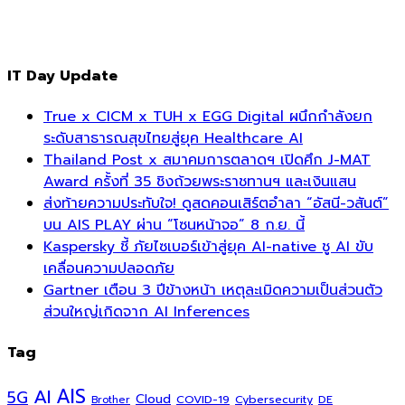
IT Day Update
True x CICM x TUH x EGG Digital ผนึกกำลังยก
ระดับสาธารณสุขไทยสู่ยุค Healthcare AI
Thailand Post x สมาคมการตลาดฯ เปิดศึก J-MAT
Award ครั้งที่ 35 ชิงถ้วยพระราชทานฯ และเงินแสน
ส่งท้ายความประทับใจ! ดูสดคอนเสิร์ตอำลา “อัสนี-วสันต์”
บน AIS PLAY ผ่าน “โซนหน้าจอ” 8 ก.ย. นี้
Kaspersky ชี้ ภัยไซเบอร์เข้าสู่ยุค AI-native ชู AI ขับ
เคลื่อนความปลอดภัย
Gartner เตือน 3 ปีข้างหน้า เหตุละเมิดความเป็นส่วนตัว
ส่วนใหญ่เกิดจาก AI Inferences
Tag
AI
AIS
5G
Cloud
COVID-19
Cybersecurity
DE
Brother