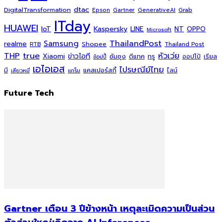
dtac
DigitalTransformation
Grab
Epson
Gartner
GenerativeAI
ITday
HUAWEI
Kaspersky
NT
IoT
LINE
OPPO
Microsoft
ThailandPost
Samsung
realme
Shopee
Thailand Post
RTB
THP
true
หัวเว่ย
Xiaomi
ข่าวไอที
ซัมซุง
ดีแทค
ทรู
ออปโป้
เรียล
ช้อปปี้
เอไอเอส
ไปรษณีย์ไทย
แคสเปอร์สกี้
มี
ไลน์
เสียวหมี่
แกร็บ
Future Tech
Gartner เตือน 3 ปีข้างหน้า เหตุละเมิดความเป็นส่วน