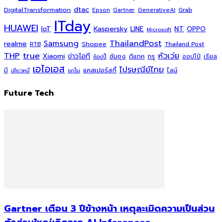
dtac
DigitalTransformation
Grab
Epson
Gartner
GenerativeAI
ITday
HUAWEI
Kaspersky
NT
IoT
LINE
OPPO
Microsoft
ThailandPost
Samsung
realme
Shopee
Thailand Post
RTB
THP
true
หัวเว่ย
Xiaomi
ข่าวไอที
ซัมซุง
ดีแทค
ทรู
ออปโป้
เรียล
ช้อปปี้
เอไอเอส
ไปรษณีย์ไทย
แคสเปอร์สกี้
มี
ไลน์
เสียวหมี่
แกร็บ
Future Tech
Gartner เตือน 3 ปีข้างหน้า เหตุละเมิดความเป็นส่วน