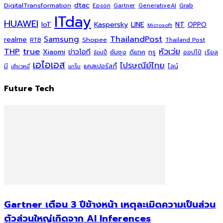
dtac
DigitalTransformation
Grab
Epson
Gartner
GenerativeAI
ITday
HUAWEI
Kaspersky
NT
IoT
LINE
OPPO
Microsoft
ThailandPost
Samsung
realme
Shopee
Thailand Post
RTB
THP
true
หัวเว่ย
Xiaomi
ข่าวไอที
ซัมซุง
ดีแทค
ทรู
ออปโป้
เรียล
ช้อปปี้
เอไอเอส
ไปรษณีย์ไทย
แคสเปอร์สกี้
มี
ไลน์
เสียวหมี่
แกร็บ
Future Tech
Gartner เตือน 3 ปีข้างหน้า เหตุละเมิดความเป็นส่วน
ตัวส่วนใหญ่เกิดจาก AI Inferences