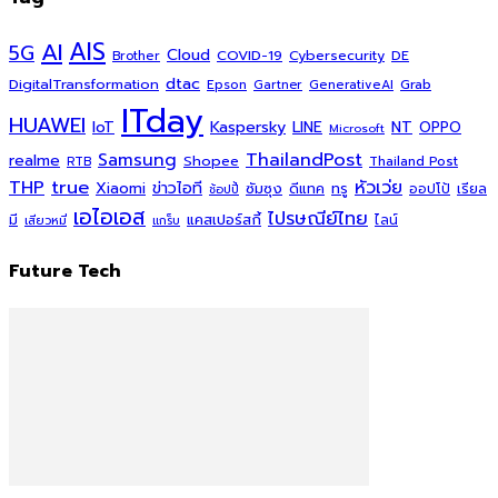
AI
AIS
5G
Cloud
COVID-19
Cybersecurity
DE
Brother
dtac
DigitalTransformation
Grab
Epson
Gartner
GenerativeAI
ITday
HUAWEI
Kaspersky
NT
IoT
LINE
OPPO
Microsoft
ThailandPost
Samsung
realme
Shopee
Thailand Post
RTB
THP
true
หัวเว่ย
Xiaomi
ข่าวไอที
ซัมซุง
ดีแทค
ทรู
ออปโป้
เรียล
ช้อปปี้
เอไอเอส
ไปรษณีย์ไทย
แคสเปอร์สกี้
มี
ไลน์
เสียวหมี่
แกร็บ
Future Tech