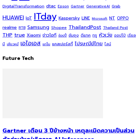
dtac
DigitalTransformation
Grab
Epson
Gartner
GenerativeAI
ITday
HUAWEI
Kaspersky
NT
IoT
LINE
OPPO
Microsoft
ThailandPost
Samsung
realme
Shopee
Thailand Post
RTB
THP
true
หัวเว่ย
Xiaomi
ข่าวไอที
ซัมซุง
ดีแทค
ทรู
ออปโป้
เรียล
ช้อปปี้
เอไอเอส
ไปรษณีย์ไทย
แคสเปอร์สกี้
มี
ไลน์
เสียวหมี่
แกร็บ
Future Tech
Gartner เตือน 3 ปีข้างหน้า เหตุละเมิดความเป็นส่วน