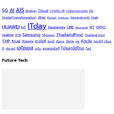
AI
AIS
5G
Cloud
COVID-19
Cybersecurity
DE
Brother
dtac
DigitalTransformation
Grab
Epson
Gartner
GenerativeAI
ITday
HUAWEI
Kaspersky
NT
IoT
LINE
OPPO
Microsoft
ThailandPost
Samsung
realme
Shopee
Thailand Post
RTB
THP
true
หัวเว่ย
Xiaomi
ข่าวไอที
ซัมซุง
ดีแทค
ทรู
ออปโป้
เรียล
ช้อปปี้
เอไอเอส
ไปรษณีย์ไทย
แคสเปอร์สกี้
มี
ไลน์
เสียวหมี่
แกร็บ
Future Tech