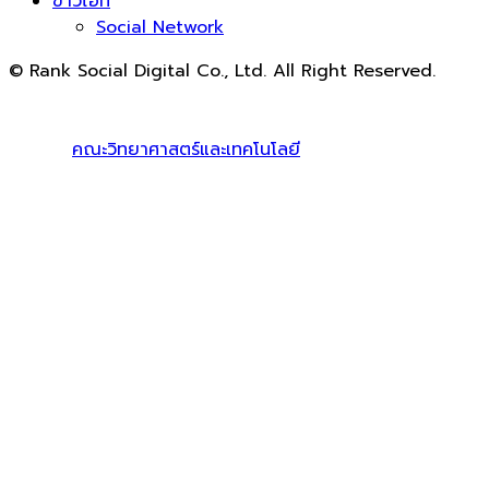
ข่าวไอที
Social Network
© Rank Social Digital Co., Ltd. All Right Reserved.
ดูแลและให้คำปรึกษาบริการ
รับทำ SEO
โดย Rank Social
Digital Co., Ltd. ทีมงานมืออาชีพ รับทำ SEO สายขาวเห็นผล
100% |
คณะวิทยาศาสตร์และเทคโนโลยี