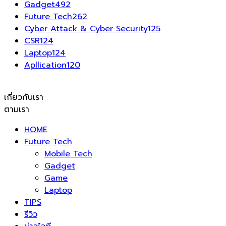
Gadget
492
Future Tech
262
Cyber Attack & Cyber Security
125
CSR
124
Laptop
124
Apllication
120
เกี่ยวกับเรา
ตามเรา
HOME
Future Tech
Mobile Tech
Gadget
Game
Laptop
TIPS
รีวิว