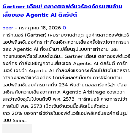
Gartner เตือน! ตลาดซอฟต์แวร์องค์กรแสนล้าน
เสี่ยงเจอ Agentic AI ดิสรัปต์
beer
-
กรกฎาคม 18, 2026
0
การ์ทเนอร์ (Gartner) เผยรายงานล่าสุด มูลค่าตลาดซอฟต์แวร์
แอปพลิเคชันองค์กร กำลังเผชิญความเสี่ยงครั้งใหญ่จากการมา
ของ Agentic AI ที่จะเข้ามาเปลี่ยนรูปแบบการทำงาน และ
ทดแทนซอฟต์แวร์แบบดั้งเดิม... Gartner เตือน! ตลาดซอฟต์แวร์
องค์กร กำลังเผชิญความเสี่ยงเจอ Agentic AI ดิสรัปต์ การ์ท
เนอร์ เผยว่า Agentic AI กำลังส่งแรงกระเพื่อมไปยังโมเดลราย
ได้ของซอฟต์แวร์องค์กร โดยส่งผลให้เม็ดเงินการใช้จ่ายด้าน
แอปพลิเคชันองค์กรมากถึง 234 พันล้านดอลลาร์สหรัฐฯ ต้อง
เผชิญกับความเสี่ยงจากภาวะ Agentic Arbitrage ช่วงเวลา
ระหว่างปัจจุบันไปจนถึงปี พ.ศ. 2573 การ์ทเนอร์ คาดการณ์ว่า
ภายในปี พ.ศ. 2573 เม็ดเงินจำนวนนี้จะคิดเป็นสัดส่วน
ราว 20% ของการใช้จ่ายในซอฟต์แวร์แอปพลิเคชันองค์กรในรูป
แบบ SaaS...