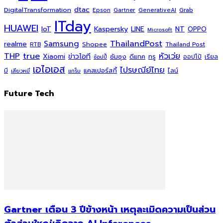
dtac
DigitalTransformation
Grab
Epson
Gartner
GenerativeAI
ITday
HUAWEI
Kaspersky
NT
IoT
LINE
OPPO
Microsoft
ThailandPost
Samsung
realme
Shopee
Thailand Post
RTB
THP
true
หัวเว่ย
Xiaomi
ข่าวไอที
ซัมซุง
ดีแทค
ทรู
ออปโป้
เรียล
ช้อปปี้
เอไอเอส
ไปรษณีย์ไทย
แคสเปอร์สกี้
มี
ไลน์
เสียวหมี่
แกร็บ
Future Tech
Gartner เตือน 3 ปีข้างหน้า เหตุละเมิดความเป็นส่วน