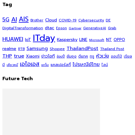
Tag
AI
AIS
5G
Cloud
COVID-19
Cybersecurity
DE
Brother
dtac
DigitalTransformation
Grab
Epson
Gartner
GenerativeAI
ITday
HUAWEI
Kaspersky
NT
IoT
LINE
OPPO
Microsoft
ThailandPost
Samsung
realme
Shopee
Thailand Post
RTB
THP
true
หัวเว่ย
Xiaomi
ข่าวไอที
ซัมซุง
ดีแทค
ทรู
ออปโป้
เรียล
ช้อปปี้
เอไอเอส
ไปรษณีย์ไทย
แคสเปอร์สกี้
มี
ไลน์
เสียวหมี่
แกร็บ
Future Tech