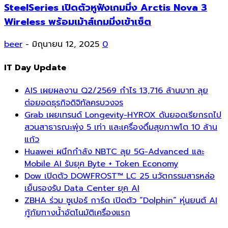
SteelSeries เปิดตัวหูฟังเกมมิ่ง Arctis Nova 3
Wireless พร้อมเม้าส์เกมมิ่งเข้าเซ็ต
beer
-
มิถุนายน 12, 2025
0
IT Day Update
AIS เผยผลงาน Q2/2569 กำไร 13,716 ล้านบาท ลุย
ต่อยอดธุรกิจดิจิทัลครบวงจร
Grab เผยเทรนด์ Longevity-HYROX ดันยอดเรียกรถไป
สวนสาธารณะพุ่ง 5 เท่า และเครื่องดื่มสุขภาพโต 10 ล้าน
แก้ว
Huawei ผนึกกำลัง NBTC ลุย 5G-Advanced และ
Mobile AI รับยุค Byte + Token Economy
Dow เปิดตัว DOWFROST™ LC 25 นวัตกรรมสารหล่อ
เย็นรองรับ Data Center ยุค AI
ZBHA ร่วม ซูเปอร์ การ์ด เปิดตัว “Dolphin” หุ่นยนต์ AI
กู้ภัยทางน้ำอัตโนมัติเครื่องแรก