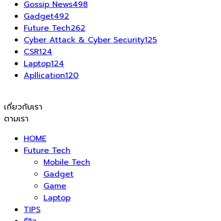
Gossip News
498
Gadget
492
Future Tech
262
Cyber Attack & Cyber Security
125
CSR
124
Laptop
124
Apllication
120
เกี่ยวกับเรา
ตามเรา
HOME
Future Tech
Mobile Tech
Gadget
Game
Laptop
TIPS