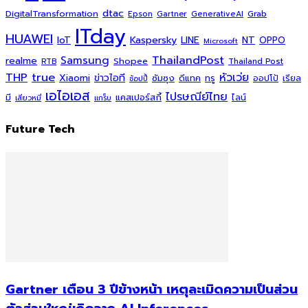
dtac
DigitalTransformation
Grab
Epson
Gartner
GenerativeAI
ITday
HUAWEI
Kaspersky
NT
IoT
LINE
OPPO
Microsoft
ThailandPost
Samsung
realme
Shopee
Thailand Post
RTB
THP
true
หัวเว่ย
Xiaomi
ข่าวไอที
ซัมซุง
ดีแทค
ทรู
ออปโป้
เรียล
ช้อปปี้
เอไอเอส
ไปรษณีย์ไทย
แคสเปอร์สกี้
มี
ไลน์
เสียวหมี่
แกร็บ
Future Tech
Gartner เตือน 3 ปีข้างหน้า เหตุละเมิดความเป็นส่วน