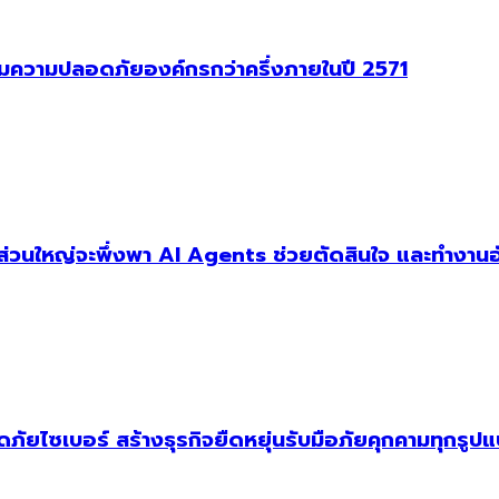
าคุมความปลอดภัยองค์กรกว่าครึ่งภายในปี 2571
ัฐส่วนใหญ่จะพึ่งพา AI Agents ช่วยตัดสินใจ และทำงานอ
ัยไซเบอร์ สร้างธุรกิจยืดหยุ่นรับมือภัยคุกคามทุกรูป