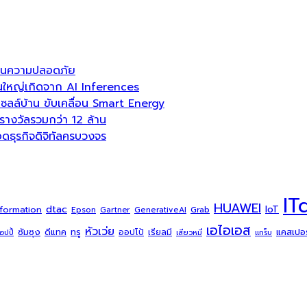
ลื่อนความปลอดภัย
่วนใหญ่เกิดจาก AI Inferences
ล์บ้าน ขับเคลื่อน Smart Energy
งวัลรวมกว่า 12 ล้าน
ธุรกิจดิจิทัลครบวงจร
IT
HUAWEI
dtac
IoT
sformation
Grab
Epson
Gartner
GenerativeAI
เอไอเอส
หัวเว่ย
ซัมซุง
ดีแทค
ทรู
แคสเปอร์
ออปโป้
เรียลมี
้อปปี้
เสียวหมี่
แกร็บ