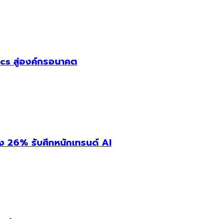
cs สู่องค์กรอนาคต
่ง 26% รับศึกหนักเทรนด์ AI