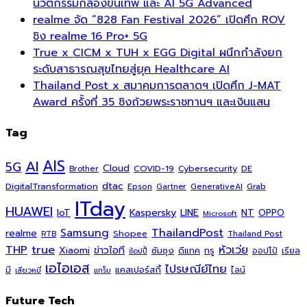
นวัตกรรมกล้องขั้นเทพ และ AI 5G Advanced
realme จัด “828 Fan Festival 2026” เปิดศึก ROV
ชิง realme 16 Pro+ 5G
True x CICM x TUH x EGG Digital ผนึกกำลังยก
ระดับสาธารณสุขไทยสู่ยุค Healthcare AI
Thailand Post x สมาคมการตลาดฯ เปิดศึก J-MAT
Award ครั้งที่ 35 ชิงถ้วยพระราชทานฯ และเงินแสน
Tag
AI
AIS
5G
Cloud
COVID-19
Cybersecurity
DE
Brother
dtac
DigitalTransformation
Grab
Epson
Gartner
GenerativeAI
ITday
HUAWEI
Kaspersky
NT
IoT
LINE
OPPO
Microsoft
ThailandPost
Samsung
realme
Shopee
Thailand Post
RTB
THP
true
หัวเว่ย
Xiaomi
ข่าวไอที
ซัมซุง
ดีแทค
ทรู
ออปโป้
เรียล
ช้อปปี้
เอไอเอส
ไปรษณีย์ไทย
แคสเปอร์สกี้
มี
ไลน์
เสียวหมี่
แกร็บ
Future Tech