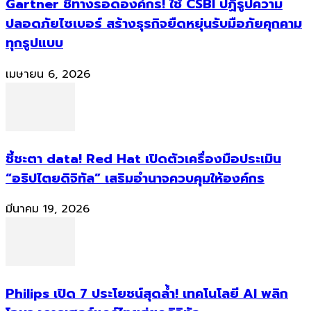
Gartner ชี้ทางรอดองค์กร! ใช้ CSBI ปฏิรูปความ
ปลอดภัยไซเบอร์ สร้างธุรกิจยืดหยุ่นรับมือภัยคุกคาม
ทุกรูปแบบ
เมษายน 6, 2026
ชี้ชะตา data! Red Hat เปิดตัวเครื่องมือประเมิน
“อธิปไตยดิจิทัล” เสริมอำนาจควบคุมให้องค์กร
มีนาคม 19, 2026
Philips เปิด 7 ประโยชน์สุดล้ำ! เทคโนโลยี AI พลิก