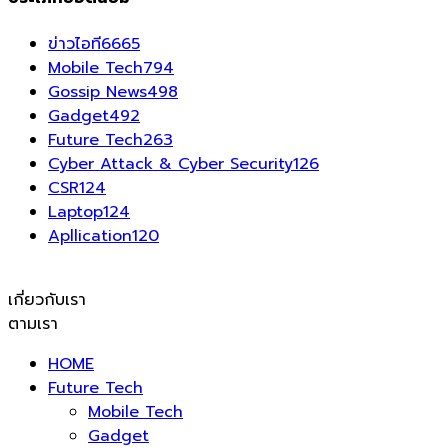
ข่าวไอที
6665
Mobile Tech
794
Gossip News
498
Gadget
492
Future Tech
263
Cyber Attack & Cyber Security
126
CSR
124
Laptop
124
Apllication
120
เกี่ยวกับเรา
ตามเรา
HOME
Future Tech
Mobile Tech
Gadget