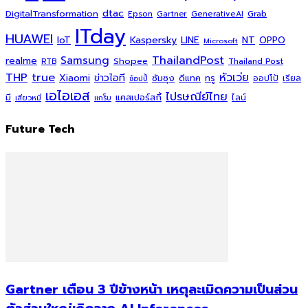
dtac
DigitalTransformation
Grab
Epson
Gartner
GenerativeAI
ITday
HUAWEI
Kaspersky
NT
IoT
LINE
OPPO
Microsoft
ThailandPost
Samsung
realme
Shopee
Thailand Post
RTB
THP
true
หัวเว่ย
Xiaomi
ข่าวไอที
ซัมซุง
ดีแทค
ทรู
ออปโป้
เรียล
ช้อปปี้
เอไอเอส
ไปรษณีย์ไทย
แคสเปอร์สกี้
มี
ไลน์
เสียวหมี่
แกร็บ
Future Tech
Gartner เตือน 3 ปีข้างหน้า เหตุละเมิดความเป็นส่วน