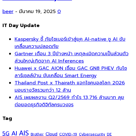
beer
-
มีนาคม 19, 2025
0
IT Day Update
Kaspersky ชี้ ภัยไซเบอร์เข้าสู่ยุค AI-native ชู AI ขับ
เคลื่อนความปลอดภัย
Gartner เตือน 3 ปีข้างหน้า เหตุละเมิดความเป็นส่วนตัว
ส่วนใหญ่เกิดจาก AI Inferences
Huawei x GAC AION เชื่อม GAC GN8 PHEV กับโซ
ลาร์เซลล์บ้าน ขับเคลื่อน Smart Energy
Thailand Post x Thairath แจกโชคบอลโลก 2026
มอบรางวัลรวมกว่า 12 ล้าน
AIS เผยผลงาน Q2/2569 กำไร 13,716 ล้านบาท ลุย
ต่อยอดธุรกิจดิจิทัลครบวงจร
Tag
AI
AIS
5G
Cloud
COVID-19
Cybersecurity
DE
Brother