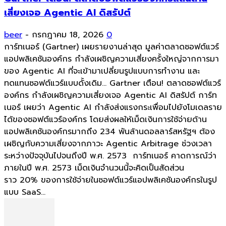
เสี่ยงเจอ Agentic AI ดิสรัปต์
beer
-
กรกฎาคม 18, 2026
0
การ์ทเนอร์ (Gartner) เผยรายงานล่าสุด มูลค่าตลาดซอฟต์แวร์
แอปพลิเคชันองค์กร กำลังเผชิญความเสี่ยงครั้งใหญ่จากการมา
ของ Agentic AI ที่จะเข้ามาเปลี่ยนรูปแบบการทำงาน และ
ทดแทนซอฟต์แวร์แบบดั้งเดิม... Gartner เตือน! ตลาดซอฟต์แวร์
องค์กร กำลังเผชิญความเสี่ยงเจอ Agentic AI ดิสรัปต์ การ์ท
เนอร์ เผยว่า Agentic AI กำลังส่งแรงกระเพื่อมไปยังโมเดลราย
ได้ของซอฟต์แวร์องค์กร โดยส่งผลให้เม็ดเงินการใช้จ่ายด้าน
แอปพลิเคชันองค์กรมากถึง 234 พันล้านดอลลาร์สหรัฐฯ ต้อง
เผชิญกับความเสี่ยงจากภาวะ Agentic Arbitrage ช่วงเวลา
ระหว่างปัจจุบันไปจนถึงปี พ.ศ. 2573 การ์ทเนอร์ คาดการณ์ว่า
ภายในปี พ.ศ. 2573 เม็ดเงินจำนวนนี้จะคิดเป็นสัดส่วน
ราว 20% ของการใช้จ่ายในซอฟต์แวร์แอปพลิเคชันองค์กรในรูป
แบบ SaaS...