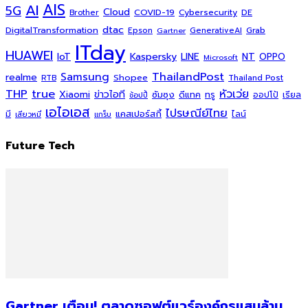
AI
AIS
5G
Cloud
COVID-19
Cybersecurity
DE
Brother
dtac
DigitalTransformation
Grab
Epson
Gartner
GenerativeAI
ITday
HUAWEI
Kaspersky
NT
IoT
LINE
OPPO
Microsoft
ThailandPost
Samsung
realme
Shopee
Thailand Post
RTB
THP
true
หัวเว่ย
Xiaomi
ข่าวไอที
ซัมซุง
ดีแทค
ทรู
ออปโป้
เรียล
ช้อปปี้
เอไอเอส
ไปรษณีย์ไทย
แคสเปอร์สกี้
มี
ไลน์
เสียวหมี่
แกร็บ
Future Tech
Gartner เตือน! ตลาดซอฟต์แวร์องค์กรแสนล้าน