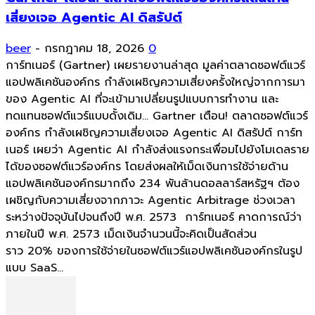
เสี่ยงเจอ Agentic AI ดิสรัปต์
beer
-
กรกฎาคม 18, 2026
0
การ์ทเนอร์ (Gartner) เผยรายงานล่าสุด มูลค่าตลาดซอฟต์แวร์
แอปพลิเคชันองค์กร กำลังเผชิญความเสี่ยงครั้งใหญ่จากการมา
ของ Agentic AI ที่จะเข้ามาเปลี่ยนรูปแบบการทำงาน และ
ทดแทนซอฟต์แวร์แบบดั้งเดิม... Gartner เตือน! ตลาดซอฟต์แวร์
องค์กร กำลังเผชิญความเสี่ยงเจอ Agentic AI ดิสรัปต์ การ์ท
เนอร์ เผยว่า Agentic AI กำลังส่งแรงกระเพื่อมไปยังโมเดลราย
ได้ของซอฟต์แวร์องค์กร โดยส่งผลให้เม็ดเงินการใช้จ่ายด้าน
แอปพลิเคชันองค์กรมากถึง 234 พันล้านดอลลาร์สหรัฐฯ ต้อง
เผชิญกับความเสี่ยงจากภาวะ Agentic Arbitrage ช่วงเวลา
ระหว่างปัจจุบันไปจนถึงปี พ.ศ. 2573 การ์ทเนอร์ คาดการณ์ว่า
ภายในปี พ.ศ. 2573 เม็ดเงินจำนวนนี้จะคิดเป็นสัดส่วน
ราว 20% ของการใช้จ่ายในซอฟต์แวร์แอปพลิเคชันองค์กรในรูป
แบบ SaaS...