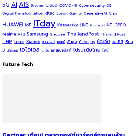
AI
AIS
5G
Cloud
COVID-19
Cybersecurity
DE
Brother
dtac
DigitalTransformation
Grab
Epson
Gartner
GenerativeAI
ITday
HUAWEI
Kaspersky
NT
IoT
LINE
OPPO
Microsoft
ThailandPost
Samsung
realme
Shopee
Thailand Post
RTB
THP
true
หัวเว่ย
Xiaomi
ข่าวไอที
ซัมซุง
ดีแทค
ทรู
ออปโป้
เรียล
ช้อปปี้
เอไอเอส
ไปรษณีย์ไทย
แคสเปอร์สกี้
มี
ไลน์
เสียวหมี่
แกร็บ
Future Tech
Gartner เตือน! ตลาดซอฟต์แวร์องค์กรแสนล้าน