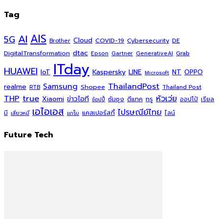
Tag
AI
AIS
5G
Cloud
COVID-19
Cybersecurity
DE
Brother
dtac
DigitalTransformation
Grab
Epson
Gartner
GenerativeAI
ITday
HUAWEI
Kaspersky
NT
IoT
LINE
OPPO
Microsoft
ThailandPost
Samsung
realme
Shopee
Thailand Post
RTB
THP
true
หัวเว่ย
Xiaomi
ข่าวไอที
ซัมซุง
ดีแทค
ทรู
ออปโป้
เรียล
ช้อปปี้
เอไอเอส
ไปรษณีย์ไทย
แคสเปอร์สกี้
มี
ไลน์
เสียวหมี่
แกร็บ
Future Tech