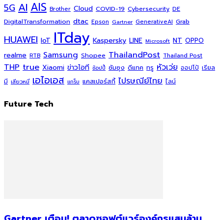
AI
AIS
5G
Cloud
COVID-19
Cybersecurity
DE
Brother
dtac
DigitalTransformation
Grab
Epson
Gartner
GenerativeAI
ITday
HUAWEI
Kaspersky
NT
IoT
LINE
OPPO
Microsoft
ThailandPost
Samsung
realme
Shopee
Thailand Post
RTB
THP
true
หัวเว่ย
Xiaomi
ข่าวไอที
ซัมซุง
ดีแทค
ทรู
ออปโป้
เรียล
ช้อปปี้
เอไอเอส
ไปรษณีย์ไทย
แคสเปอร์สกี้
มี
ไลน์
เสียวหมี่
แกร็บ
Future Tech
Gartner เตือน! ตลาดซอฟต์แวร์องค์กรแสนล้าน