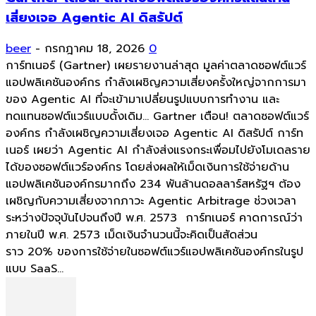
เสี่ยงเจอ Agentic AI ดิสรัปต์
beer
-
กรกฎาคม 18, 2026
0
การ์ทเนอร์ (Gartner) เผยรายงานล่าสุด มูลค่าตลาดซอฟต์แวร์
แอปพลิเคชันองค์กร กำลังเผชิญความเสี่ยงครั้งใหญ่จากการมา
ของ Agentic AI ที่จะเข้ามาเปลี่ยนรูปแบบการทำงาน และ
ทดแทนซอฟต์แวร์แบบดั้งเดิม... Gartner เตือน! ตลาดซอฟต์แวร์
องค์กร กำลังเผชิญความเสี่ยงเจอ Agentic AI ดิสรัปต์ การ์ท
เนอร์ เผยว่า Agentic AI กำลังส่งแรงกระเพื่อมไปยังโมเดลราย
ได้ของซอฟต์แวร์องค์กร โดยส่งผลให้เม็ดเงินการใช้จ่ายด้าน
แอปพลิเคชันองค์กรมากถึง 234 พันล้านดอลลาร์สหรัฐฯ ต้อง
เผชิญกับความเสี่ยงจากภาวะ Agentic Arbitrage ช่วงเวลา
ระหว่างปัจจุบันไปจนถึงปี พ.ศ. 2573 การ์ทเนอร์ คาดการณ์ว่า
ภายในปี พ.ศ. 2573 เม็ดเงินจำนวนนี้จะคิดเป็นสัดส่วน
ราว 20% ของการใช้จ่ายในซอฟต์แวร์แอปพลิเคชันองค์กรในรูป
แบบ SaaS...