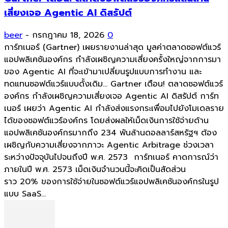
เสี่ยงเจอ Agentic AI ดิสรัปต์
beer
-
กรกฎาคม 18, 2026
0
การ์ทเนอร์ (Gartner) เผยรายงานล่าสุด มูลค่าตลาดซอฟต์แวร์
แอปพลิเคชันองค์กร กำลังเผชิญความเสี่ยงครั้งใหญ่จากการมา
ของ Agentic AI ที่จะเข้ามาเปลี่ยนรูปแบบการทำงาน และ
ทดแทนซอฟต์แวร์แบบดั้งเดิม... Gartner เตือน! ตลาดซอฟต์แวร์
องค์กร กำลังเผชิญความเสี่ยงเจอ Agentic AI ดิสรัปต์ การ์ท
เนอร์ เผยว่า Agentic AI กำลังส่งแรงกระเพื่อมไปยังโมเดลราย
ได้ของซอฟต์แวร์องค์กร โดยส่งผลให้เม็ดเงินการใช้จ่ายด้าน
แอปพลิเคชันองค์กรมากถึง 234 พันล้านดอลลาร์สหรัฐฯ ต้อง
เผชิญกับความเสี่ยงจากภาวะ Agentic Arbitrage ช่วงเวลา
ระหว่างปัจจุบันไปจนถึงปี พ.ศ. 2573 การ์ทเนอร์ คาดการณ์ว่า
ภายในปี พ.ศ. 2573 เม็ดเงินจำนวนนี้จะคิดเป็นสัดส่วน
ราว 20% ของการใช้จ่ายในซอฟต์แวร์แอปพลิเคชันองค์กรในรูป
แบบ SaaS...