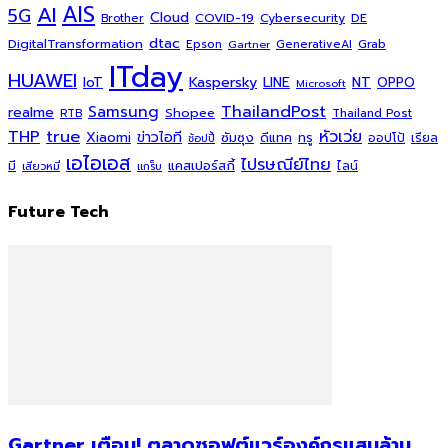
AI
AIS
5G
Cloud
COVID-19
Cybersecurity
DE
Brother
dtac
DigitalTransformation
Grab
Epson
Gartner
GenerativeAI
ITday
HUAWEI
Kaspersky
NT
IoT
LINE
OPPO
Microsoft
ThailandPost
Samsung
realme
Shopee
Thailand Post
RTB
THP
true
หัวเว่ย
Xiaomi
ข่าวไอที
ซัมซุง
ดีแทค
ทรู
ออปโป้
เรียล
ช้อปปี้
เอไอเอส
ไปรษณีย์ไทย
แคสเปอร์สกี้
มี
ไลน์
เสียวหมี่
แกร็บ
Future Tech
Gartner เตือน! ตลาดซอฟต์แวร์องค์กรแสนล้าน