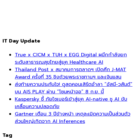
IT Day Update
True x CICM x TUH x EGG Digital ผนึกกำลังยก
ระดับสาธารณสุขไทยสู่ยุค Healthcare AI
Thailand Post x สมาคมการตลาดฯ เปิดศึก J-MAT
Award ครั้งที่ 35 ชิงถ้วยพระราชทานฯ และเงินแสน
ส่งท้ายความประทับใจ! ดูสดคอนเสิร์ตอำลา “อัสนี-วสันต์”
บน AIS PLAY ผ่าน “โซนหน้าจอ” 8 ก.ย. นี้
Kaspersky ชี้ ภัยไซเบอร์เข้าสู่ยุค AI-native ชู AI ขับ
เคลื่อนความปลอดภัย
Gartner เตือน 3 ปีข้างหน้า เหตุละเมิดความเป็นส่วนตัว
ส่วนใหญ่เกิดจาก AI Inferences
Tag