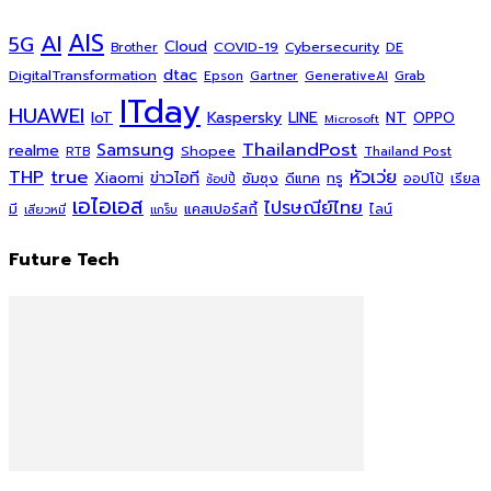
AI
AIS
5G
Cloud
COVID-19
Cybersecurity
DE
Brother
dtac
DigitalTransformation
Grab
Epson
Gartner
GenerativeAI
ITday
HUAWEI
Kaspersky
NT
IoT
LINE
OPPO
Microsoft
ThailandPost
Samsung
realme
Shopee
Thailand Post
RTB
THP
true
หัวเว่ย
Xiaomi
ข่าวไอที
ซัมซุง
ดีแทค
ทรู
ออปโป้
เรียล
ช้อปปี้
เอไอเอส
ไปรษณีย์ไทย
แคสเปอร์สกี้
มี
ไลน์
เสียวหมี่
แกร็บ
Future Tech