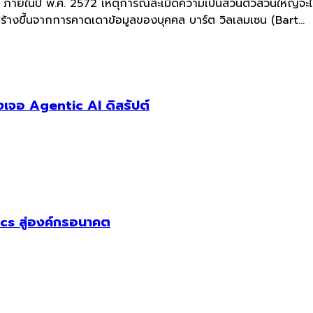
่า ภายในปี พ.ศ. 2572 เหตุการณ์ละเมิดความเป็นส่วนตัวส่วนใหญ่จะ
 สร้างขึ้นจากการคาดเดาข้อมูลของบุคคล บาร์ต วิลเลมเซน (Bart...
เจอ Agentic AI ดิสรัปต์
cs สู่องค์กรอนาคต