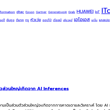
IT
HUAWEI
dtac
IoT
sformation
Grab
Epson
Gartner
GenerativeAI
เอไอเอส
หัวเว่ย
ซัมซุง
ดีแทค
ทรู
แคสเปอร์
ออปโป้
เรียลมี
้อปปี้
เสียวหมี่
แกร็บ
ตัวส่วนใหญ่เกิดจาก AI Inferences
ามเป็นส่วนตัวส่วนใหญ่จะเกิดจากการคาดเดาและวิเคราะห์ โดย AI ที่