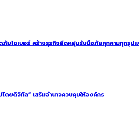
ัยไซเบอร์ สร้างธุรกิจยืดหยุ่นรับมือภัยคุกคามทุกรูป
ิปไตยดิจิทัล” เสริมอำนาจควบคุมให้องค์กร