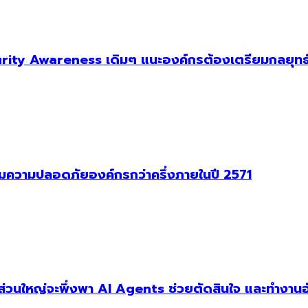
ity Awareness เดิมๆ แนะองค์กรต้องเตรียมกลยุทธ์
าคุมความปลอดภัยองค์กรกว่าครึ่งภายในปี 2571
ัฐส่วนใหญ่จะพึ่งพา AI Agents ช่วยตัดสินใจ และทำงานอ