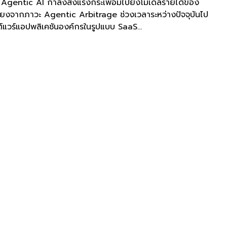
่า Agentic AI กำลังส่งแรงกระเพื่อมไปยังโมเดลรายได้ของ
ี่ยงจากภาวะ Agentic Arbitrage ช่วงเวลาระหว่างปัจจุบันไป
์แวร์แอปพลิเคชันองค์กรในรูปแบบ SaaS...