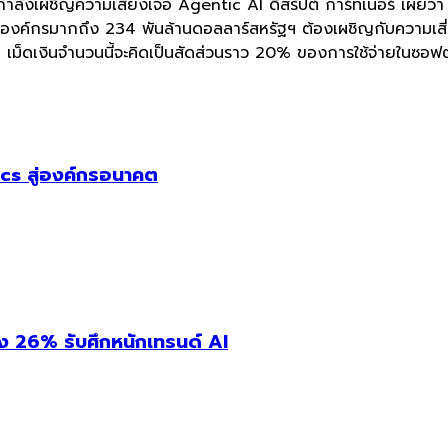
 กำลังเผชิญความเสี่ยงเจอ Agentic AI ดิสรัปต์ การ์ทเนอร์ เผยว
ชันองค์กรมากถึง 234 พันล้านดอลลาร์สหรัฐฯ ต้องเผชิญกับความเส
เม็ดเงินจำนวนนี้จะคิดเป็นสัดส่วนราว 20% ของการใช้จ่ายในซอฟต
cs สู่องค์กรอนาคต
่ง 26% รับศึกหนักเทรนด์ AI