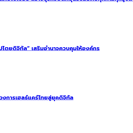
ิปไตยดิจิทัล” เสริมอำนาจควบคุมให้องค์กร
วงการเฮลธ์แคร์ไทยสู่ยุคดิจิทัล