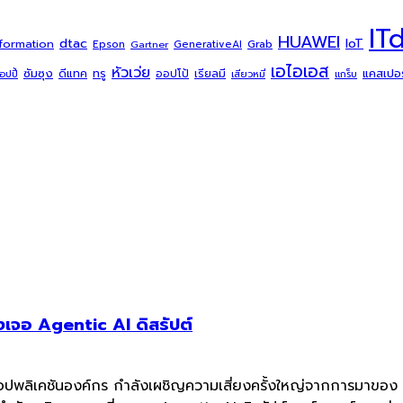
IT
HUAWEI
dtac
IoT
sformation
Grab
Epson
Gartner
GenerativeAI
เอไอเอส
หัวเว่ย
ซัมซุง
ดีแทค
ทรู
แคสเปอร์
ออปโป้
เรียลมี
้อปปี้
เสียวหมี่
แกร็บ
เจอ Agentic AI ดิสรัปต์
แอปพลิเคชันองค์กร กำลังเผชิญความเสี่ยงครั้งใหญ่จากการมาของ