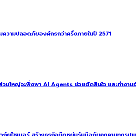
าคุมความปลอดภัยองค์กรกว่าครึ่งภายในปี 2571
ัฐส่วนใหญ่จะพึ่งพา AI Agents ช่วยตัดสินใจ และทำงานอ
ัยไซเบอร์ สร้างธุรกิจยืดหยุ่นรับมือภัยคุกคามทุกรูป