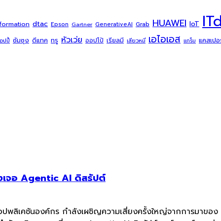
IT
HUAWEI
dtac
IoT
sformation
Grab
Epson
Gartner
GenerativeAI
เอไอเอส
หัวเว่ย
ซัมซุง
ดีแทค
ทรู
แคสเปอร์
ออปโป้
เรียลมี
้อปปี้
เสียวหมี่
แกร็บ
เจอ Agentic AI ดิสรัปต์
แอปพลิเคชันองค์กร กำลังเผชิญความเสี่ยงครั้งใหญ่จากการมาของ