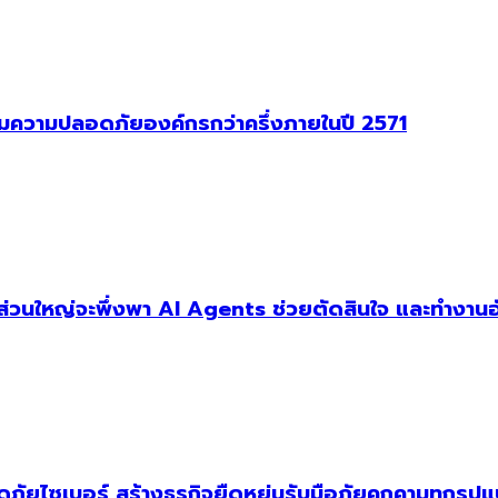
าคุมความปลอดภัยองค์กรกว่าครึ่งภายในปี 2571
ัฐส่วนใหญ่จะพึ่งพา AI Agents ช่วยตัดสินใจ และทำงานอ
ัยไซเบอร์ สร้างธุรกิจยืดหยุ่นรับมือภัยคุกคามทุกรูป