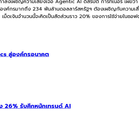
 กำลังเผชิญความเสี่ยงเจอ Agentic AI ดิสรัปต์ การ์ทเนอร์ เผยว
ชันองค์กรมากถึง 234 พันล้านดอลลาร์สหรัฐฯ ต้องเผชิญกับความเส
เม็ดเงินจำนวนนี้จะคิดเป็นสัดส่วนราว 20% ของการใช้จ่ายในซอฟต
cs สู่องค์กรอนาคต
่ง 26% รับศึกหนักเทรนด์ AI