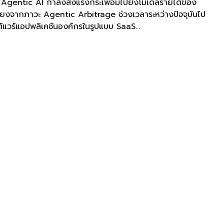
่า Agentic AI กำลังส่งแรงกระเพื่อมไปยังโมเดลรายได้ของ
ี่ยงจากภาวะ Agentic Arbitrage ช่วงเวลาระหว่างปัจจุบันไป
์แวร์แอปพลิเคชันองค์กรในรูปแบบ SaaS...