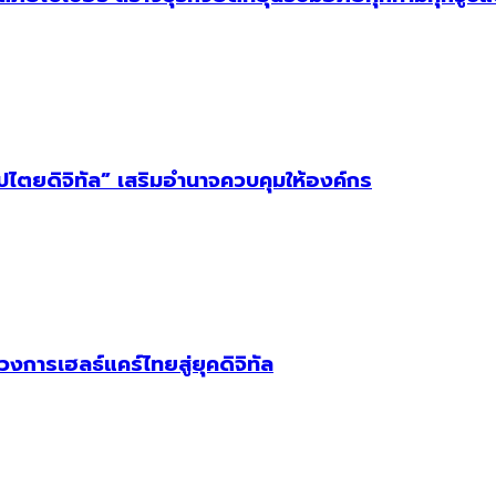
ิปไตยดิจิทัล” เสริมอำนาจควบคุมให้องค์กร
วงการเฮลธ์แคร์ไทยสู่ยุคดิจิทัล