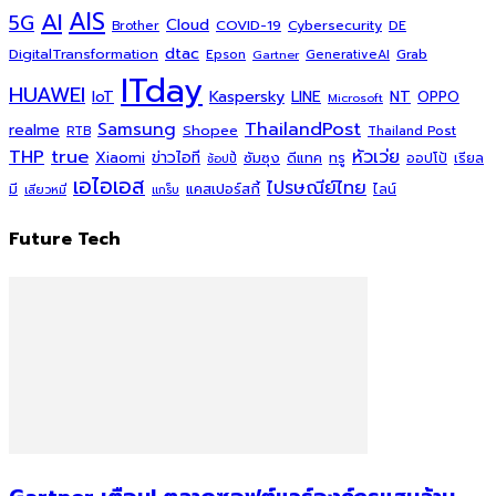
AI
AIS
5G
Cloud
COVID-19
Cybersecurity
DE
Brother
dtac
DigitalTransformation
Grab
Epson
Gartner
GenerativeAI
ITday
HUAWEI
Kaspersky
NT
IoT
LINE
OPPO
Microsoft
ThailandPost
Samsung
realme
Shopee
Thailand Post
RTB
THP
true
หัวเว่ย
Xiaomi
ข่าวไอที
ซัมซุง
ดีแทค
ทรู
ออปโป้
เรียล
ช้อปปี้
เอไอเอส
ไปรษณีย์ไทย
แคสเปอร์สกี้
มี
ไลน์
เสียวหมี่
แกร็บ
Future Tech