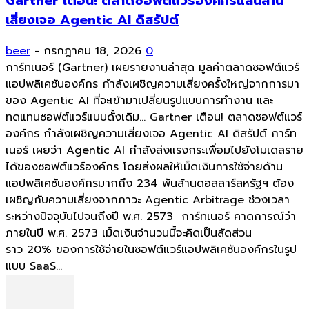
Gartner เตือน! ตลาดซอฟต์แวร์องค์กรแสนล้าน
เสี่ยงเจอ Agentic AI ดิสรัปต์
beer
-
กรกฎาคม 18, 2026
0
การ์ทเนอร์ (Gartner) เผยรายงานล่าสุด มูลค่าตลาดซอฟต์แวร์
แอปพลิเคชันองค์กร กำลังเผชิญความเสี่ยงครั้งใหญ่จากการมา
ของ Agentic AI ที่จะเข้ามาเปลี่ยนรูปแบบการทำงาน และ
ทดแทนซอฟต์แวร์แบบดั้งเดิม... Gartner เตือน! ตลาดซอฟต์แวร์
องค์กร กำลังเผชิญความเสี่ยงเจอ Agentic AI ดิสรัปต์ การ์ท
เนอร์ เผยว่า Agentic AI กำลังส่งแรงกระเพื่อมไปยังโมเดลราย
ได้ของซอฟต์แวร์องค์กร โดยส่งผลให้เม็ดเงินการใช้จ่ายด้าน
แอปพลิเคชันองค์กรมากถึง 234 พันล้านดอลลาร์สหรัฐฯ ต้อง
เผชิญกับความเสี่ยงจากภาวะ Agentic Arbitrage ช่วงเวลา
ระหว่างปัจจุบันไปจนถึงปี พ.ศ. 2573 การ์ทเนอร์ คาดการณ์ว่า
ภายในปี พ.ศ. 2573 เม็ดเงินจำนวนนี้จะคิดเป็นสัดส่วน
ราว 20% ของการใช้จ่ายในซอฟต์แวร์แอปพลิเคชันองค์กรในรูป
แบบ SaaS...