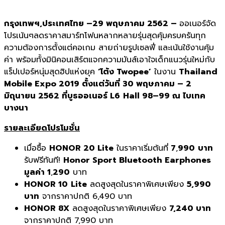
กรุงเทพฯ
,ประเทศไทย –29 พฤษภาคม 2562 –
ออเนอร์จัด
โปรเน้นๆลดราคาสมาร์ทโฟนหลากหลายรุ่นสุดคุ้มครบครันทุก
ความต้องการตั้งแต่คอเกม สายถ่ายรูปเซลฟี่ และเน้นใช้งานคุ้ม
ค่า พร้อมทั้งมินิคอนเสิร์ตแจกความมันส์เอาใจเด็กแนวรุ่นใหม่กับ
แร็ปเปอร์หนุ่มสุดฮิปแห่งยุค
‘โต้ง Twopee’
ในงาน
Thailand
Mobile Expo 2019
ตั้งแต่วันที่ 30 พฤษภาคม
–
2
มิถุนายน
2562
ที่บูธออเนอร์
L6
Hall 98
–
99
ณ ไบเทค
บางนา
รายละเอียดโปรโมชั่น
เมื่อซื้อ
HONOR
20
Lite
ในราคาเริ่มต้นที่
7
,
9
90
บาท
รับฟรีทันที!
Honor Sport Bluetooth Earphones
มูลค่า 1
,
290
บาท
HONOR
10
Lite
ลดสูงสุดในราคาพิเศษเพียง
5,990
บาท
จากราคาปกติ 6,490 บาท
HONOR 8X
ลดสูงสุดในราคาพิเศษเพียง
7,240
บาท
จากราคาปกติ 7,990 บาท