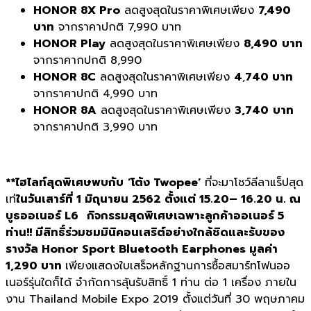
HONOR 8X Pro
ลดสูงสุดในราคาพิเศษเพียง
7
,490
บาท
จากราคาปกติ 7,990 บาท
HONOR Play
ลดสูงสุดในราคาพิเศษเพียง
8,490
บาท
จากราคากปกติ 8,990
HONOR 8C
ลดสูงสุดในราคาพิเศษเพียง
4
,
74
0
บาท
จากราคาปกติ 4,990 บาท
HONOR
8
A
ลดสูงสุดในราคาพิเศษเพียง
3,740
บาท
จากราคาปกติ 3,990 บาท
**ไฮไลท์สุดพิเศษพบกับ
‘โต้ง Twopee’
ที่จะมาโชว์ลีลาแร็ปสุด
เท่
ในวันเสาร์ที่ 1 มิถุนายน 2562 ตั้งแต่ 15.20– 16.
20 น. ณ
บูธออเนอร์
L6
กิจกรรมสุดพิเศษเฉพาะลูกค้าออเนอร์ 5
ท่าน
!! มีสิทธิ์ร่วมชมมินิคอนเสริต์อย่างใกล้ชิดและรับของ
รางวัล Honor Sport Bluetooth Earphones มูลค่า
1,290 บาท
เพียงแสดงใบเสร็จหลักฐานการซื้อสมาร์ทโฟนออ
เนอร์รุ่นใดก็ได้ จำกัดการลุ้นรับสิทธิ์ 1 ท่าน ต่อ 1 เครื่อง ภายใน
งาน Thailand Mobile Expo 2019 ตั้งแต่วันที่ 30 พฤษภาคม