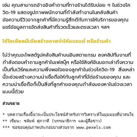
เช่น คุณสามารถอ้างอิงคำถามที่ทางร้
านได้รับบ่อย ๆ ในช่วงโค
วิด-19 แสดงรูปภาพพนักงานที่กำลั
งทำงานในคลังสินค้า
ข้อความรีวิวจากลูกค้าที่มี
ความรู้สึกดีกับการให้บริ
การของคุณ
แชร์ข้อมูลการจัดส่งสินค้าที่
รวดเร็วและตรงเวลา ฯลฯ
ใช้โซเชียลมีเดียสร้างภาพจำให้
แบรนด์ หรือร้านค้า
ไม่ว่าคุณจะโพสต์รูปคลังสินค้
าบนอินสตาแกรม ลงคลิปทีมงานที่
กำลังตอบคำถามลู
กค้าในเฟสบุ๊ค หรือใช้ลิงค์อินบอกเล่าถึ
งความ
เป็นทีมเวิร์คและความพึ
งพอใจของลูกค้าในช่วงโควิด-19
สิ่งเหล่า
นี้จะช่วยสร้างความน่
าเชื่อถือให้กับลูกค้าที่มีต่
อร้านของคุณ และ
ความน่าเชื่อถือก็เป็นสิ่งที่
ลูกค้าของคุณกำลังมองหาในช่
วงเวลา
แบบนี้ด้วย
ส่วนขยาย
* บทความเรื่องนี้น่าจะเป็นประโยชน์สำหรับการวิเคราะห์ในมุมมองที่น่าสนใจ 

** เขียน: ชลัมพ์ ศุภวาที (บรรณาธิการ และผู้สื่อข่าว) 

*** ขอขอบคุณภาพประกอบบางส่วนจาก www.pexels.com