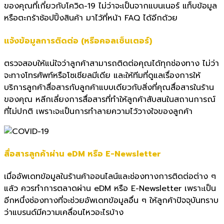
ของคุณที่
เกี่ยวกับโควิด-
19
ไม่ว่าจะเป็นจากแบนเนอร์ แท็บข้อมูล
หรือตะกร้าช้อปปิ้งสินค้า มาไว้ที่หน้า
FAQ
ได้อีกด้วย
แจ้งข้อมูลการติดต่อ (หรือคอลเซ็นเตอร์)
ตรวจสอบให้แน่ใจว่าลูกค้
าสามารถติดต่อคุณได้ทุกช่องทาง ไม่ว่า
จะทางโทรศัพท์หรือโซเชี
ยลมีเดีย และให้ทีมที่ดูแลเรื่องการให้
บริการลูกค้าสื่อสารกับลูกค้
าแบบเดียวกับสิ่งที่คุณสื่
อสารในร้าน
ของคุณ หลีกเลี่ยงการสื่อสารที่ทำให้ลู
กค้าสับสนในสถานการณ์
ที่ไม่ปกติ เพราะจะเป็นการทำลายความไว้
วางใจของลูกค้า
สื่อสารลูกค้าผ่าน
eDM
หรือ
E-Newsletter
เมื่ออัพเดทข้อมูลในร้านค้
าออนไลน์และช่องทางการติดต่อต่
าง ๆ
แล้ว ควรทำการตลาดผ่าน
eDM
หรือ
E-Newsletter
เพราะเป็น
อีกหนึ่งช่องทางที่
จะช่วยอัพเดทข้อมูลอื่น ๆ ให้ลูกค้าปัจจุบันทราบ
ว่าแบรนด์
มีความเคลื่อนไหวอะไรบ้าง