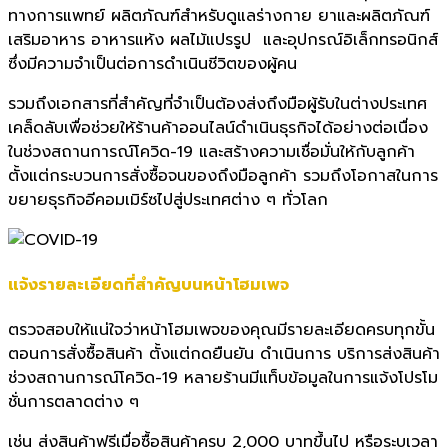
ทางการแพทย์ ผลิตภัณฑ์สำหรับดูแลร่างกาย ยาและผลิตภัณฑ์
เสริมอาหาร อาหารแห้ง ผลไม้แปรรูป และอุปกรณ์อิเล็กทรอนิกส์
ซึ่งมีความจำเป็นต่อการดำเนินชี
วิตของผู้คน
รวมถึงเอกสารที่สำคัญที่จำเป็
นต้องส่งถึงมือผู้รับในต่
างประเทศ
เคล็ดลับเพื่อช่วยให้ร้านค้
าออนไลน์ดำเนินธุรกิจได้อย่างต่
อเนื่อง
ในช่วงสถานการณ์โควิด-19 และสร้างความเชื่อมั่นให้กับลู
กค้า
ตั้งแต่กระบวนการสั่งซื้
อจนของถึงมือลูกค้า รวมถึงโอกาสในการ
ขยายธุรกิจอี
คอมเมิร์ซไปสู่ประเทศต่าง ๆ ทั่วโลก
แจ้งรายละเอียดที่สำคัญบนหน้
าโฮมเพจ
ตรวจสอบให้แน่ใจว่าหน้าโฮมเพจของคุณมีรายละเอียดครบทุกขั้น
ตอนการสั่งซื้อสินค้า ตั้งแต่กดยืนยัน ดำเนินการ บริการส่งสินค้า
ช่วงสถานการณ์โควิด-19 หลายร้านมีแท็บข้อมูลในการแจ้งโปรโม
ชั่นการตลาดต่าง ๆ
เช่น ส่งสินค้าฟรีเมื่อซื้อสินค้าครบ 2,000 บาทขึ้นไป หรือระบุเวลา