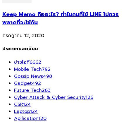
Keep Memo คืออะไร? ทำไมคนที่ใช้ LINE ไม่ควร
พลาดที่จะใช้กัน
กรกฎาคม 12, 2020
ประเภทยอดนิยม
ข่าวไอที
6662
Mobile Tech
792
Gossip News
498
Gadget
492
Future Tech
263
Cyber Attack & Cyber Security
126
CSR
124
Laptop
124
Apllication
120