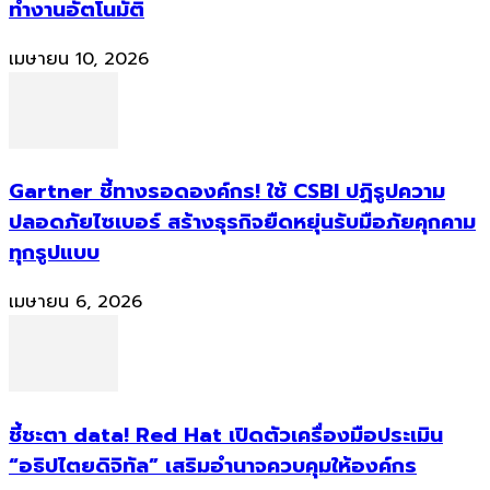
ทำงานอัตโนมัติ
เมษายน 10, 2026
Gartner ชี้ทางรอดองค์กร! ใช้ CSBI ปฏิรูปความ
ปลอดภัยไซเบอร์ สร้างธุรกิจยืดหยุ่นรับมือภัยคุกคาม
ทุกรูปแบบ
เมษายน 6, 2026
ชี้ชะตา data! Red Hat เปิดตัวเครื่องมือประเมิน
“อธิปไตยดิจิทัล” เสริมอำนาจควบคุมให้องค์กร