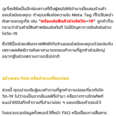
กูเกิ้ลเสิร์ชเป็นอีกช่องทางที่
ดึงผู้สนใจให้เข้ามาเยี่ยมชมร้
านค้า
ออนไลน์ของคุณ ถ้าคุณเพิ่มข้อความใน
Meta Tag
ที่โชว์ในหน้า
ค้นหาของกูเกิ้ล เช่น
“
พร้อมส่งสินค้าช่วงโควิด
–
19
”
ลูกค้าก็จะ
ทราบว่าร้านค้ามีสิ
นค้าพร้อมส่งทันที ไม่มีปัญหาการจัดส่งในช่วง
โควิด
-19
ซึ่งวิธีนี้จะช่วยเพิ่มทราฟฟิคให้กั
บร้านออนไลน์ของคุณด้วยเช่นกัน
เพราะผลลัพธ์การค้
นหาสามารถตอบคำถามที่ลูกค้าส่
วนใหญ่
อยากรู้ในช่วงสถานการณ์
ไม่ปกติ
สร้างเพจ
FAQ
หรือคำถามที่พบบ่อย
ช่วงนี้ คุณน่าจะเริ่มรู้แนวคำถามที่ลู
กค้าถามบ่อยเกี่ยวกับโค
วิด
-19
ไม่ว่าจะเป็นจากอีเมลล์ที่เข้
ามา หรือจากทางโทรศัพท์
แนะนำให้บันทึกคำถามที่เข้ามาบ่
อย ๆ และเตรียมคำตอบไว้
โดยรวบรวมข้อมูลทั้งหมดไว้ที่
หน้า
FAQ
หรือเชื่อมการสื่อสาร