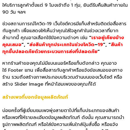
ให้บริการลูกค้าตั้งแต่ 9 โมงเช้าถึง 1 ทุ่ม, ยินดีรับคืนสินค้าภายใน
90 วัน ฯลฯ
ช่วงสถานการณ์โควิด-19 เว็บไซต์ควรมีแท็บสำหรับติดต่อสื่อสาร
กับลูกค้า เพื่อแสดงให้เห็นว่าคุณใส่ใจลูกค้าในช่วงเวลาที่ยาก
ลำบากนี้ คุณอาจเลือกใช้ข้อความต่างๆ เช่น
“
เราอยู่เคียงข้าง
คุณเสมอ
”,
“
ส่งสินค้าทุกประเภทในช่วงโควิด
–
19
”,
“
สินค้า
ทุกชิ้นปลอดภัยด้วยกระบวนการส่งที่ปลอดภัย
”
หากร้านค้าของคุณไม่มีแบนเนอร์หรือแท็บดังกล่าว คุณอาจ
ใช้ Footer แทน เพื่อสื่อสารกับลูกค้าหรือแจ้งข้อเสนอของทาง
ร้าน รวมถึงสร้างภาพประกอบบริเวณด้านบนของเว็บไซต์ หรือ
สร้าง Slider Image ที่หน้าโฮมเพจของคุณก็ได้
สร้างเพจที่บอกข้อมูลผลิตภัณฑ์
บ่อยครั้งที่ผู้เยี่ยมชมเพจพุ่
งสายตาไปที่แท็บประเภทของสินค้า
หรือเพจที่ให้รายละเอียดข้อมู
ลผลิตภัณฑ์ ดังนั้น คุณสามารถนำ
รูปภาพผลิตภัณฑ์ หรื
อใส่ข้อความเพิ่มใกล้ปุ่มสั่งซื้
อ หรือแจ้ง