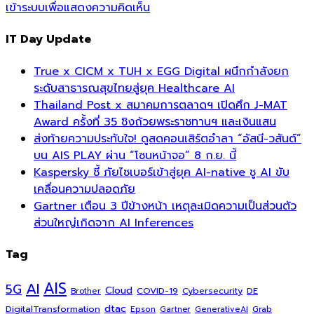
เข้าระบบเพื่อแสดงความคิดเห็น
IT Day Update
True x CICM x TUH x EGG Digital ผนึกกำลังยก
ระดับสาธารณสุขไทยสู่ยุค Healthcare AI
Thailand Post x สมาคมการตลาดฯ เปิดศึก J-MAT
Award ครั้งที่ 35 ชิงถ้วยพระราชทานฯ และเงินแสน
ส่งท้ายความประทับใจ! ดูสดคอนเสิร์ตอำลา “อัสนี-วสันต์”
บน AIS PLAY ผ่าน “โซนหน้าจอ” 8 ก.ย. นี้
Kaspersky ชี้ ภัยไซเบอร์เข้าสู่ยุค AI-native ชู AI ขับ
เคลื่อนความปลอดภัย
Gartner เตือน 3 ปีข้างหน้า เหตุละเมิดความเป็นส่วนตัว
ส่วนใหญ่เกิดจาก AI Inferences
Tag
AI
AIS
5G
Cloud
COVID-19
Cybersecurity
DE
Brother
dtac
DigitalTransformation
Grab
Epson
Gartner
GenerativeAI