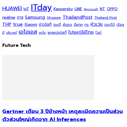
ITday
HUAWEI
Kaspersky
NT
IoT
LINE
OPPO
Microsoft
ThailandPost
Samsung
realme
Shopee
Thailand Post
RTB
THP
true
หัวเว่ย
Xiaomi
ข่าวไอที
ซัมซุง
ดีแทค
ทรู
ออปโป้
เรียล
ช้อปปี้
เอไอเอส
ไปรษณีย์ไทย
แคสเปอร์สกี้
มี
ไลน์
เสียวหมี่
แกร็บ
Future Tech
Gartner เตือน 3 ปีข้างหน้า เหตุละเมิดความเป็นส่วน
ตัวส่วนใหญ่เกิดจาก AI Inferences