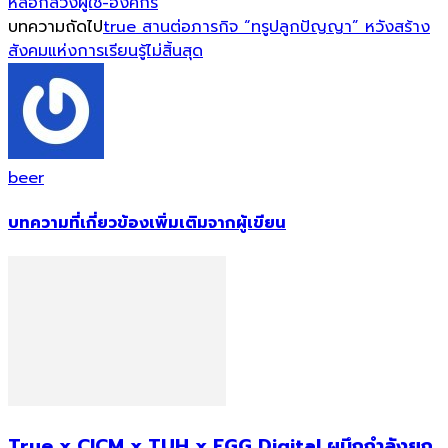
หลอกลวงผู้ใช้-องค์กร
บทความถัดไป
true สานต่อภารกิจ “ทรูปลูกปัญญา” หวังสร้าง
สังคมแห่งการเรียนรู้ไม่สิ้นสุด
beer
บทความที่เกี่ยวข้อง
เพิ่มเติมจากผู้เขียน
True x CICM x TUH x EGG Digital ผนึกกำลังยก