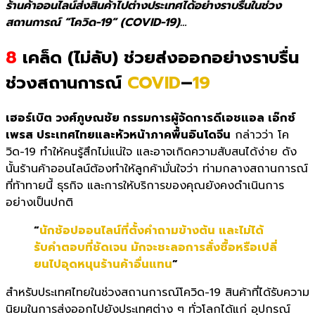
ร้านค้าออนไลน์ส่งสินค้าไปต่างประเทศได้อย่างราบรื่นในช่วง
สถานการณ์ “โควิด-19” (COVID-19)…
8
เคล็ด (ไม่ลับ) ช่วยส่งออกอย่างราบรื่น
ช่วงสถานการณ์
COVID
–
19
เฮอร์เบิต วงศ์ภูษณชัย กรรมการผู้จัดการดีเอชแอล เอ๊กซ์
เพรส ประเทศไทยและหัวหน้าภาคพื้นอิ
นโดจีน
กล่าวว่า
โค
วิด
-19
ทำให้คนรู้สึกไม่แน่ใจ และอาจเกิ
ดความสับสนได้ง่าย ดัง
นั้นร้านค้าออนไลน์ต้องทำให้
ลูกค้ามั่นใจว่า ท่ามกลางสถานการณ์
ที่ท้าทายนี้ ธุรกิจ และการให้บริการของคุณยั
งคงดำเนินการ
อย่างเป็นปกติ
“
นักช้อปออนไลน์ที่ตั้งคำถามข้
างต้น และไม่ได้
รับคำตอบที่ชั
ดเจน มักจะชะลอการสั่งซื้อหรือเปลี่
ยนไปอุดหนุนร้านค้าอื่นแทน
”
สำหรับประเทศไทยในช่วงสถานการณ์
โควิด
-19
สินค้าที่ได้รับความ
นิยมในการส่
งออกไปยังประเทศต่าง ๆ ทั่วโลก
ได้แก่ อุปกรณ์