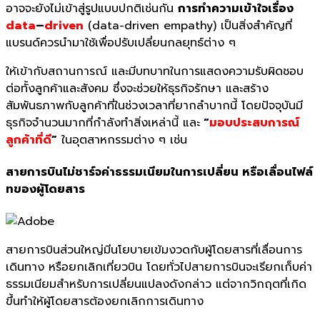
อาจจะยังไม่เข้าสู่รูปแบบปกติเช่นกัน
การทำความเข้าใจเรื่อง
data
–
driven
(data-driven empathy) เป็นสิ่งสำคัญที่
แบรนด์ควรนำมาใช้เพื่อปรับเปลี่ยนกลยุทธ์ต่าง ๆ
ให้เข้ากับสถานการณ์ และมีบทบาทในการแสดงความรับผิดชอบ
ต่อทั้งลูกค้าและสังคม ซึ่งจะช่วยให้ธุรกิจรักษา และสร้าง
สัมพันธภาพกับลูกค้าที่ในช่วงเวลาที่ยากลำบากนี้ โดยปัจจุบันมี
ธุรกิจจำนวนมากที่กำลังทำสิ่งเหล่านี้ และ
“
มอบประสบการณ์
ลูกค้าที่ดี
”
ในอุตสาหกรรมต่าง ๆ เช่น
สายการบินไม่ชาร์จค่าธรรมเนี
ยมในการเปลี่ยน หรือเลื่อนไฟล์
ทของผู้โดยสาร
สายการบินส่วนใหญ่มีนโยบายเข้
มงวดกับผู้โดยสารที่เลื่
อนการ
เดินทาง หรือยกเลิกเที่ยวบิน โดยทั่วไปสายการบินจะเรียกเก็
บค่า
ธรรมเนียมสำหรับการเปลี่
ยนแปลงดังกล่าว แต่จากวิกฤตที่เกิด
ขึ้นทำให้ผู้
โดยสารต้องยกเลิกการเดินทาง