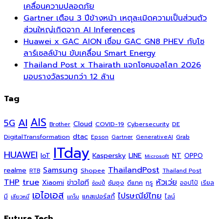
เคลื่อนความปลอดภัย
Gartner เตือน 3 ปีข้างหน้า เหตุละเมิดความเป็นส่วนตัว
ส่วนใหญ่เกิดจาก AI Inferences
Huawei x GAC AION เชื่อม GAC GN8 PHEV กับโซ
ลาร์เซลล์บ้าน ขับเคลื่อน Smart Energy
Thailand Post x Thairath แจกโชคบอลโลก 2026
มอบรางวัลรวมกว่า 12 ล้าน
Tag
AI
AIS
5G
Cloud
COVID-19
Cybersecurity
DE
Brother
dtac
DigitalTransformation
Grab
Epson
Gartner
GenerativeAI
ITday
HUAWEI
Kaspersky
NT
IoT
LINE
OPPO
Microsoft
ThailandPost
Samsung
realme
Shopee
Thailand Post
RTB
THP
true
หัวเว่ย
Xiaomi
ข่าวไอที
ซัมซุง
ดีแทค
ทรู
ออปโป้
เรียล
ช้อปปี้
เอไอเอส
ไปรษณีย์ไทย
แคสเปอร์สกี้
มี
ไลน์
เสียวหมี่
แกร็บ
Future Tech