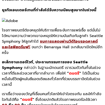
ธุรกิจเอนเตอร์เทนที่กำลังได้รั
บความนิยมสูงมากในช่วงนี้
โรงภาพยนตร์ต้องหยุดให้บริ
การเพื่อระงับการแพร่เชื้อ แต่นั่นไม่
ได้หมายความว่
าพวกเขาจะหยุดให้ความบันเทิงกั
บลูกค้า
Seattle
Symphony
ให้ลูกค้าได้
ชมการแสดงผ่านวิดิ
โอบรอดคาสต์
และไลฟ์สตรีมฟ
รี
จนกว่า
Benaroya Hall
จะกลับมาเปิดใหม่อีก
ครั้ง
อเล็กซานเดอร์ไวท์
,
ประธานกรรมการของ
Seattle
Symphony
กล่าวว่า ในฐานะนักดนตรี เรารวมตัวกันทั้งในช่วง
เวลาที่
ดีและช่วงเวลาที่ยากลำบาก เพื่อให้
“
ดนตรี
“
ได้เป็นส่วน
หนึ่งในชีวิตผู้
คนในซีแอตเติลและทั่วโลกที่ช่
วยบรรเทาจิตใจในช่วง
เวลานี้
เราเชื่อว่าของขวัญที่เชื่
อมคนทั่วโลกให้เข้าใจตรงกัน และให้กำลัง
ใจกันได้คือ
“
ดนตรี
”
ซึ่งโดยปกติแล้วโรงภาพยนตร์จะใช้เวลา