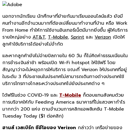
นอกจากนักเรียน นักศึกษาที่ย้ายกันมาเรี
ยนออนไลน์แล้ว ยังมี
คนทำงานอีกจำนวนมากที่ต้
องเปลี่ยนมาทำงานที่บ้าน หรือ
Work
From Home
ทำให้การใช้งานอินเทอร์เน็ตมี
มากยิ่งขึ้น ผู้ให้บริการ
รายใหญ่อย่าง
AT&T
,
T-Mobile
,
Sprint
และ
Verizon
เปิดให้
ลูกค้าใช้บริการได้อย่
างไม่จำกัด
และหากลูกค้ายังไม่จ่ายบิลภายใน 60 วัน ก็ไม่คิดค่าธรรมเนี
ยมใน
การชำระเงินล่าช้า พร้อมเปิด
Wi-Fi hotspot
ให้ใช้ฟรี โดย
สัญญาว่าจะไม่หยุดการให้บริ
การ ขณะที่
Verizon
ให้ประเทศที่อยู่
ในระดับ 3 ที่ประชาชนในประเทศไม่สามารถเดิ
นทางต่างประเทศใช้
บริ
การโทรทางไกลระหว่างประเทศไปยั
งประเทศต่าง ๆ
ได้ฟรีในช่วง
COVID-
19 และ
T-Mobile
ก็ตอบแทนสังคมด้วย
การบริจาคให้
กับ
Feeding America
ธนาคารที่ไม่แสวงหากำไร
มากกว่า 200 แห่ง ตามจำนวนการคลิกแอพลิเคชัน
T-Mobile
Tuesday Today ($
1 ต่อคลิก)
ฮานส์ เวสเบิร์ก ซีอีโอของ
Verizon
กล่าวว่า เครือข่ายของ