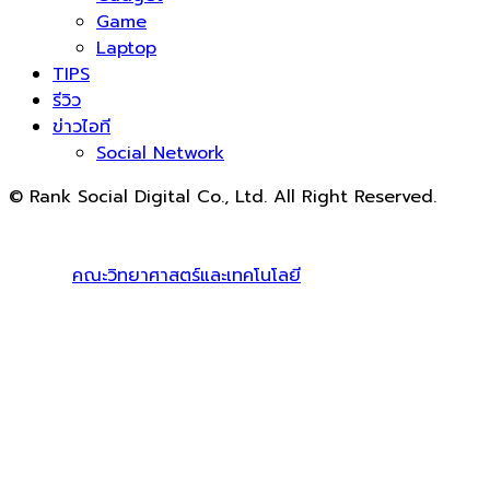
Game
Laptop
TIPS
รีวิว
ข่าวไอที
Social Network
© Rank Social Digital Co., Ltd. All Right Reserved.
ดูแลและให้คำปรึกษาบริการ
รับทำ SEO
โดย Rank Social
Digital Co., Ltd. ทีมงานมืออาชีพ รับทำ SEO สายขาวเห็นผล
100% |
คณะวิทยาศาสตร์และเทคโนโลยี