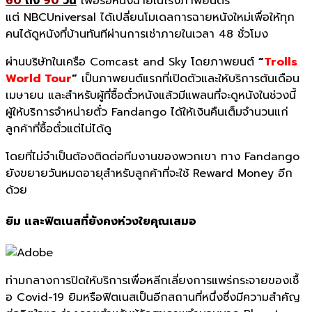
60
ถึง
90
วัน
เพื่อรอหนังฉายในโรงภาพยนตร์
แต่ NBCUniversal ได้เปลี่ยนโมเดลการฉายหนังใหม่เพื่อให้ทุก
คนได้ดูหนังที่บ้านทันทีผ่านการเช่าภายในเวลา 48 ชั่วโมง
ผ่านบริษัทในเครือ Comcast and Sky โดยภาพยนต์
“
Trolls
World Tour
”
เป็นภาพยนต์แรกที่เปิดตัวและให้บริการต้นเดือน
เมษายน และสำหรับผู้ที่ซื้อตั๋วหนังแล้วมีแพลนที่จะดูหนังในช่วงนี้
ผู้ให้บริการจำหน่ายตั๋ว Fandango ได้ให้เงินคืนเต็มจำนวนแก่
ลูกค้าที่ซื้อตั๋วแต่ไม่ได้ดู
โดยที่ไม่จำเป็นต้องติดต่อทีมงานของพวกเขา ทาง Fandango
ยังขยายวันหมดอายุสำหรับลูกค้าที่จะใช้ Reward Money อีก
ด้วย
ยิม และฟิตเนสที่ยังคงห่วงใยคุ
ณเสมอ
ท่ามกลางการปิดให้บริการเพื่
อหลีกเลี่ยงการแพร่กระจายของเชื้
อ
Covid-
19 ยิมหรือฟิตเนสเป็นอีกสถานที่หนึ่
งซึ่งมีความสำคัญ