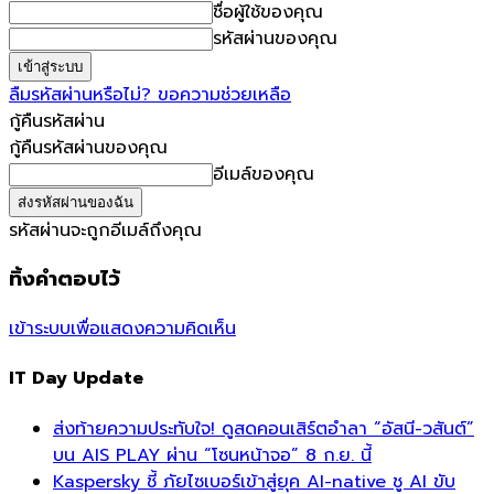
ชื่อผู้ใช้ของคุณ
รหัสผ่านของคุณ
ลืมรหัสผ่านหรือไม่? ขอความช่วยเหลือ
กู้คืนรหัสผ่าน
กู้คืนรหัสผ่านของคุณ
อีเมล์ของคุณ
รหัสผ่านจะถูกอีเมล์ถึงคุณ
ทิ้งคำตอบไว้
เข้าระบบเพื่อแสดงความคิดเห็น
IT Day Update
ส่งท้ายความประทับใจ! ดูสดคอนเสิร์ตอำลา “อัสนี-วสันต์”
บน AIS PLAY ผ่าน “โซนหน้าจอ” 8 ก.ย. นี้
Kaspersky ชี้ ภัยไซเบอร์เข้าสู่ยุค AI-native ชู AI ขับ