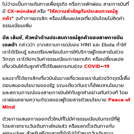
ไม่
ว่าจะเป็นการเดินทางเพื่อธุรกิจ หรือการพักผ่อน สายการบินที่
มี
CX-minded
หรือ
“
ให้ความสำคัญกับประสบการณ์ลู
กค้า
“
จะทำการยกเลิก หรือเปลี่ยนแปลงเที่ยวบินโดยไม่
คิดค่า
ธรรมเนียมเพิ่ม
บิล เล็นช์
,
หัวหน้าด้านประสบการณ์ลูกค้
าของสายการบิน
เดลต้า
กล่าวว่า
จากสถานการณ์ของ H1N1 และ Ebola ทำให้
เราได้เรียนรู้ และเตรียมพร้อมในการให้บริการผู้โดยสารในช่วง
วิกฤต เราได้ยกเว้นค่าธรรมเนียมการยกเลิก หรือเปลี่ยนแปล
เที่ยวบินให้กับลูกค้าที่ได้รับผลกระทบช่วง
COVID
–
19
และเราก็ได้ยกเลิกเที่ยวบินในบางเที่ยวของเราในช่วงวิกฤตนี้เพื่อ
ตอบสนองนโยบายของรัฐ ขณะเดียวกันเราก็อัพเดทนโยบาย
และสถานการณ์ของสายการบินให้กับลูกค้าอย่างทันท่วงที โดย
เราผ่อนคลายความกังวลของผู้โดยสารด้วยนโยบาย
Peace of
Mind
ด้วยการเสนอการออกตั๋วใหม่ที่ไม่มีค่าธรรมเนียมในกรณีที่ผู้
โดยสารทราบวันเดินทางใหม่แล้ว หรือแลกตั๋วเดินทางกับ
eVoucher สำหรับผู้โดยสารที่ยังไม่มีกำหนดวันเดินทาง