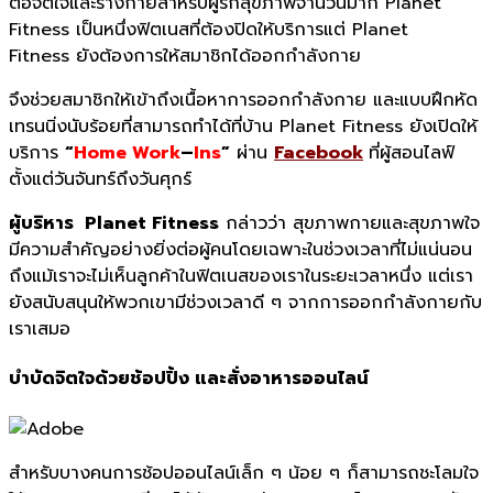
ต่อจิตใจและร่
างกายสำหรับผู้รักสุ
ขภาพจำนวนมาก
Planet
Fitness
เป็นหนึ่งฟิตเนสที่ต้องปิดให้
บริการแต่
Planet
Fitness
ยังต้องการให้สมาชิกได้ออกกำลั
งกาย
จึงช่วยสมาชิกให้เข้าถึงเนื้
อหาการออกกำลังกาย และแบบฝึกหัด
เทรนนิ่งนับร้อยที่
สามารถทำได้ที่บ้าน
Planet Fitness
ยังเปิดให้
บริการ
“
Home Work
–
Ins
”
ผ่าน
Facebook
ที่ผู้สอนไลฟ์
ตั้งแต่วันจันทร์
ถึงวันศุกร์
ผู้บริหาร
Planet Fitness
กล่าวว่า สุขภาพกายและสุขภาพใจ
มี
ความสำคัญอย่างยิ่งต่อผู้
คนโดยเฉพาะในช่วงเวลาที่ไม่แน่
นอน
ถึงแม้เราจะไม่เห็นลูกค้าในฟิ
ตเนสของเราในระยะเวลาหนึ่ง แต่เรา
ยังสนับสนุนให้พวกเขามีช่
วงเวลาดี ๆ จากการออกกำลังกายกั
บ
เราเสมอ
บำบัดจิตใจด้วยช้อปปิ้ง และสั่งอาหารออนไลน์
สำหรับบางคนการช้อปออนไลน์เล็ก ๆ น้อย ๆ ก็สามารถชะโลมใจ