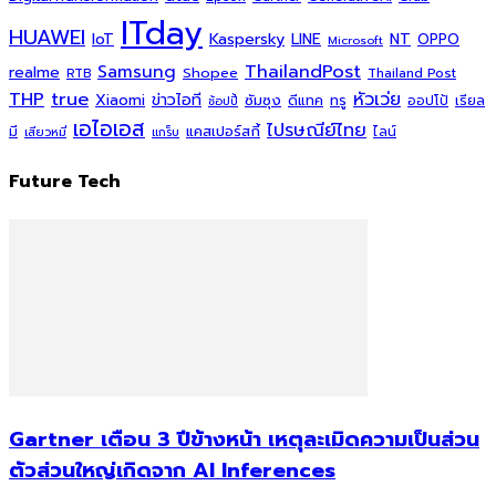
ITday
HUAWEI
Kaspersky
NT
IoT
LINE
OPPO
Microsoft
ThailandPost
Samsung
realme
Shopee
Thailand Post
RTB
THP
true
หัวเว่ย
Xiaomi
ข่าวไอที
ซัมซุง
ดีแทค
ทรู
ออปโป้
เรียล
ช้อปปี้
เอไอเอส
ไปรษณีย์ไทย
แคสเปอร์สกี้
มี
ไลน์
เสียวหมี่
แกร็บ
Future Tech
Gartner เตือน 3 ปีข้างหน้า เหตุละเมิดความเป็นส่วน
ตัวส่วนใหญ่เกิดจาก AI Inferences