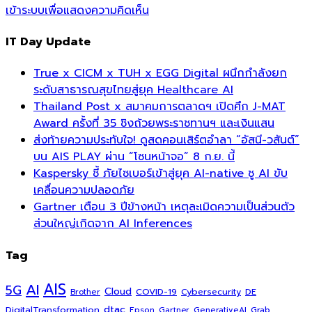
เข้าระบบเพื่อแสดงความคิดเห็น
IT Day Update
True x CICM x TUH x EGG Digital ผนึกกำลังยก
ระดับสาธารณสุขไทยสู่ยุค Healthcare AI
Thailand Post x สมาคมการตลาดฯ เปิดศึก J-MAT
Award ครั้งที่ 35 ชิงถ้วยพระราชทานฯ และเงินแสน
ส่งท้ายความประทับใจ! ดูสดคอนเสิร์ตอำลา “อัสนี-วสันต์”
บน AIS PLAY ผ่าน “โซนหน้าจอ” 8 ก.ย. นี้
Kaspersky ชี้ ภัยไซเบอร์เข้าสู่ยุค AI-native ชู AI ขับ
เคลื่อนความปลอดภัย
Gartner เตือน 3 ปีข้างหน้า เหตุละเมิดความเป็นส่วนตัว
ส่วนใหญ่เกิดจาก AI Inferences
Tag
AI
AIS
5G
Cloud
COVID-19
Cybersecurity
DE
Brother
dtac
DigitalTransformation
Grab
Epson
Gartner
GenerativeAI