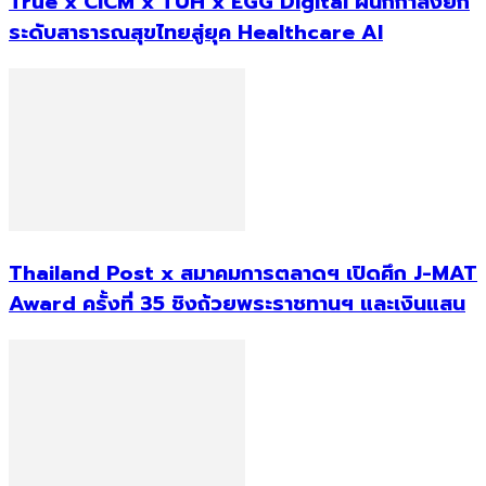
True x CICM x TUH x EGG Digital ผนึกกำลังยก
ระดับสาธารณสุขไทยสู่ยุค Healthcare AI
Thailand Post x สมาคมการตลาดฯ เปิดศึก J-MAT
Award ครั้งที่ 35 ชิงถ้วยพระราชทานฯ และเงินแสน