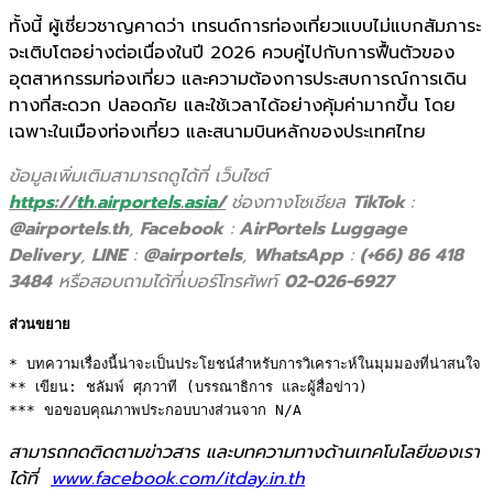
ทั้งนี้ ผู้เชี่ยวชาญคาดว่า เทรนด์การท่องเที่ยวแบบไม่แบกสัมภาระ
จะเติบโตอย่างต่อเนื่องในปี 2026 ควบคู่ไปกับการฟื้นตัวของ
อุตสาหกรรมท่องเที่ยว และความต้องการประสบการณ์การเดิน
ทางที่สะดวก ปลอดภัย และใช้เวลาได้อย่างคุ้มค่ามากขึ้น โดย
เฉพาะในเมืองท่องเที่ยว และสนามบินหลักของประเทศไทย
ข้อมูลเพิ่มเติมสามารถดูได้ที่ เว็บไซต์
https
://
th
.
airportels
.
asia
/
ช่องทางโซเชียล
TikTok
:
@airportels.th
,
Facebook
:
AirPortels Luggage
Delivery
,
LINE
:
@airportels
,
WhatsApp
:
(+66) 86 418
3484
หรือสอบถามได้ที่เบอร์โทรศัพท์
02-026-6927
ส่วนขยาย
* บทความเรื่องนี้น่าจะเป็นประโยชน์สำหรับการวิเคราะห์ในมุมมองที่น่าสนใจ 

** เขียน: ชลัมพ์ ศุภวาที (บรรณาธิการ และผู้สื่อข่าว) 

*** ขอขอบคุณภาพประกอบบางส่วนจาก N/A
สามารถกดติดตามข่าวสาร และบทความทางด้านเทคโนโลยีของเรา
ได้ที่
www.facebook.com/itday.in.th