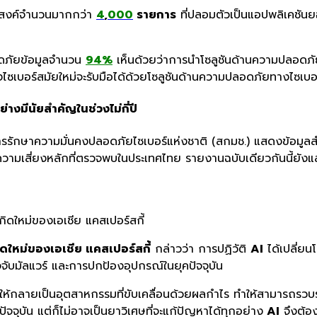
ระสงค์จำนวนมากกว่า
4
,
000
ร
ายการ
ที่ปลอมตัวเป็นแอปพลิเคชัน
ลอดภัยข้อมูลจำนวน
94%
เห็นด้วยว่าการนำโซลูชันด้านความปลอดภ
างไซเบอร์สมัยใหม่จะรับมือได้ด้วยโซลูชันด้านความปลอดภัยทางไซเบอร
ย่างมีนัยสำคัญในช่วงไม่กี่ปี
รักษาความมั่นคงปลอดภัยไซเบอร์แห่งชาติ (สกมช.) แสดงข้อมูล
ามเสี่ยงหลักที่ตรวจพบในประเทศไทย รายงานฉบับเดียวกันนี้ยังแสดง
เกิดใหม่ของเอเชีย แคสเปอร์สกี้
กิดใหม่ของเอเชีย แคสเปอร์สกี้
กล่าวว่า การปฏิวัติ
AI
ได้เปลี่ย
ับมัลแวร์ และการปกป้องอุปกรณ์ในยุคปัจจุบัน
เล่นให้กลายเป็นอุตสาหกรรมที่ขับเคลื่อนด้วยผลกำไร ทำให้สาม
ัจจุบัน แต่ก็ไม่อาจเป็นยาวิเศษที่จะแก้ปัญหาได้ทุกอย่าง
AI
จึงต้อง