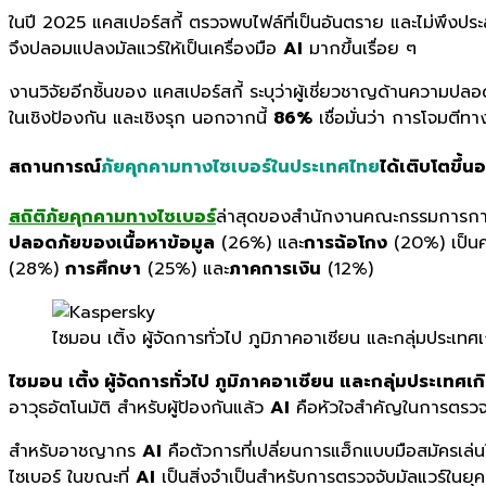
ในปี 2025 แคสเปอร์สกี้ ตรวจพบไฟล์ที่เป็นอันตราย และไม่พึงป
จึงปลอมแปลงมัลแวร์ให้เป็นเครื่องมือ
AI
มากขึ้นเรื่อย ๆ
งานวิจัยอีกชิ้นของ แคสเปอร์สกี้ ระบุว่าผู้เชี่ยวชาญด้านความป
ในเชิงป้องกัน และเชิงรุก นอกจากนี้
86%
เชื่อมั่นว่า การโจมตีท
สถานการณ์
ภัยคุกคามทางไซเบอร์ในประเทศไทย
ได้เติบโตขึ้นอ
สถิติภัยคุกคามทางไซเบอร์
ล่าสุดของสำนักงานคณะกรรมการการ
ปลอดภัยของเนื้อหาข้อมูล
(26%) และ
การฉ้อโกง
(20%) เป็นคว
(28%)
การศึกษา
(25%) และ
ภาคการเงิน
(12%)
ไซมอน เติ้ง ผู้จัดการทั่วไป ภูมิภาคอาเซียน และกลุ่มประเทศ
ไซมอน เติ้ง ผู้จัดการทั่วไป ภูมิภาคอาเซียน และกลุ่มประเทศเ
อาวุธอัตโนมัติ สำหรับผู้ป้องกันแล้ว
AI
คือหัวใจสำคัญในการตรวจจ
สำหรับอาชญากร
AI
คือตัวการที่เปลี่ยนการแฮ็กแบบมือสมัคร
ไซเบอร์ ในขณะที่
AI
เป็นสิ่งจำเป็นสำหรับการตรวจจับมัลแวร์ในยุคป