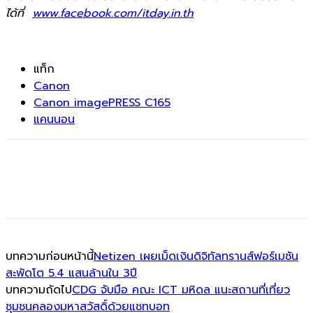
ได้ที่
www.facebook.com/itday.in.th
แท็ก
Canon
Canon imagePRESS C165
แคนนอน
บทความก่อนหน้านี้
Netizen เผยเม็ดเงินดิจิทัลทรานส์ฟอร์เมชัน
สะพัดโต 5.4 แสนล้านใน 3ปี
บทความถัดไป
CDG จับมือ คณะ ICT มหิดล แนะสถานที่เที่ยว
ชุมชนคลองมหาสวัสดิ์ด้วยแชทบอท