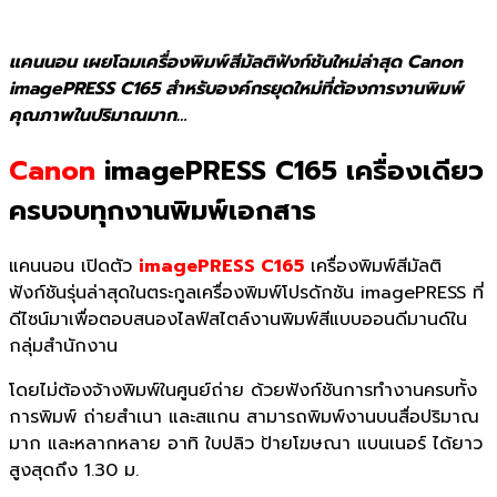
แคนนอน เผยโฉมเครื่องพิมพ์สีมัลติฟังก์ชันใหม่ล่าสุด Canon
imagePRESS C165 สำหรับองค์กรยุดใหม่ที่ต้องการงานพิมพ์
คุณภาพในปริมาณมาก…
Canon
imagePRESS C165 เครื่องเดียว
ครบจบทุกงานพิมพ์เอกสาร
แคนนอน เปิดตัว
imagePRESS C
165
เครื่องพิมพ์สีมัลติ
ฟังก์ชันรุ่นล่าสุดในตระกูลเครื่องพิมพ์โปรดักชัน
imagePRESS
ที่
ดีไซน์มาเพื่อตอบสนองไลฟ์สไตล์งานพิมพ์สีแบบออนดีมานด์ใน
กลุ่มสำนักงาน
โดยไม่ต้องจ้างพิมพ์ในศูนย์ถ่าย ด้วยฟังก์ชันการทำงานครบทั้ง
การพิมพ์ ถ่ายสำเนา และสแกน สามารถพิมพ์งานบนสื่อปริมาณ
มาก และหลากหลาย อาทิ ใบปลิว ป้ายโฆษณา แบนเนอร์ ได้ยาว
สูงสุดถึง 1.30 ม.