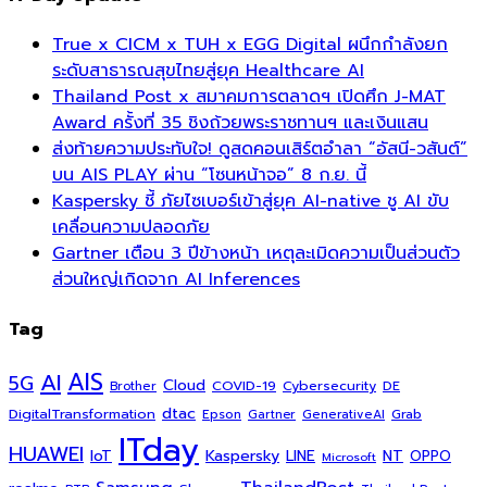
True x CICM x TUH x EGG Digital ผนึกกำลังยก
ระดับสาธารณสุขไทยสู่ยุค Healthcare AI
Thailand Post x สมาคมการตลาดฯ เปิดศึก J-MAT
Award ครั้งที่ 35 ชิงถ้วยพระราชทานฯ และเงินแสน
ส่งท้ายความประทับใจ! ดูสดคอนเสิร์ตอำลา “อัสนี-วสันต์”
บน AIS PLAY ผ่าน “โซนหน้าจอ” 8 ก.ย. นี้
Kaspersky ชี้ ภัยไซเบอร์เข้าสู่ยุค AI-native ชู AI ขับ
เคลื่อนความปลอดภัย
Gartner เตือน 3 ปีข้างหน้า เหตุละเมิดความเป็นส่วนตัว
ส่วนใหญ่เกิดจาก AI Inferences
Tag
AI
AIS
5G
Cloud
COVID-19
Cybersecurity
DE
Brother
dtac
DigitalTransformation
Grab
Epson
Gartner
GenerativeAI
ITday
HUAWEI
Kaspersky
NT
IoT
LINE
OPPO
Microsoft