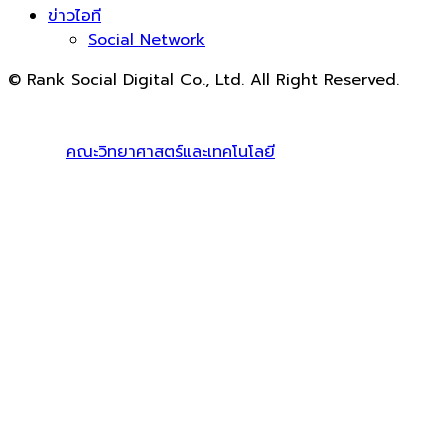
ข่าวไอที
Social Network
© Rank Social Digital Co., Ltd. All Right Reserved.
ดูแลและให้คำปรึกษาบริการ
รับทำ SEO
โดย Rank Social
Digital Co., Ltd. ทีมงานมืออาชีพ รับทำ SEO สายขาวเห็นผล
100% |
คณะวิทยาศาสตร์และเทคโนโลยี