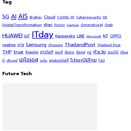
Tag
AI
AIS
5G
Cloud
COVID-19
Cybersecurity
DE
Brother
dtac
DigitalTransformation
Grab
Epson
Gartner
GenerativeAI
ITday
HUAWEI
Kaspersky
NT
IoT
LINE
OPPO
Microsoft
ThailandPost
Samsung
realme
Shopee
Thailand Post
RTB
THP
true
หัวเว่ย
Xiaomi
ข่าวไอที
ซัมซุง
ดีแทค
ทรู
ออปโป้
เรียล
ช้อปปี้
เอไอเอส
ไปรษณีย์ไทย
แคสเปอร์สกี้
มี
ไลน์
เสียวหมี่
แกร็บ
Future Tech