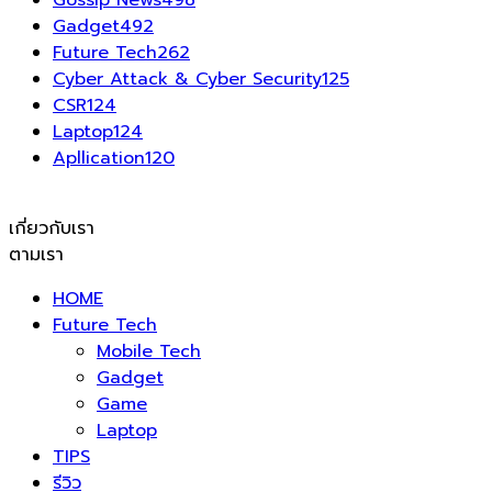
Gossip News
498
Gadget
492
Future Tech
262
Cyber Attack & Cyber Security
125
CSR
124
Laptop
124
Apllication
120
เกี่ยวกับเรา
ตามเรา
HOME
Future Tech
Mobile Tech
Gadget
Game
Laptop
TIPS
รีวิว