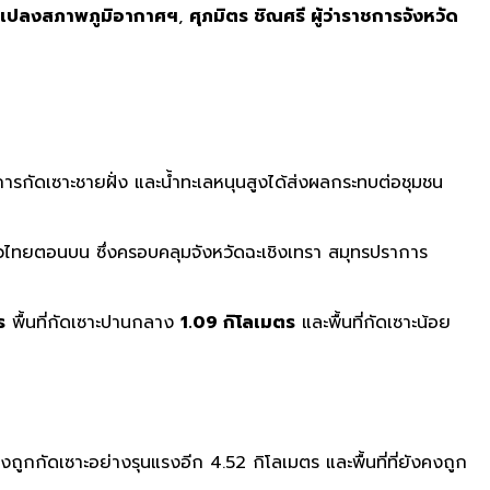
่ยนแปลงสภาพภูมิอากาศฯ
,
ศุภมิตร ชิณศรี ผู้ว่าราชการจังหวัด
การกัดเซาะชายฝั่ง และน้ำทะเลหนุนสูงได้ส่งผลกระทบต่อชุมชน
่าวไทยตอนบน ซึ่งครอบคลุมจังหวัดฉะเชิงเทรา สมุทรปราการ
ร
พื้นที่กัดเซาะปานกลาง
1.09 กิโลเมตร
และพื้นที่กัดเซาะน้อย
คงถูกกัดเซาะอย่างรุนแรงอีก 4.52 กิโลเมตร และพื้นที่ที่ยังคงถูก