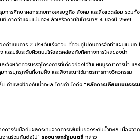
ุมการศึกษาผลกระทบทางเศรษฐกิจ สังคม และสิ่งแวดล้อม รวมทั้ง
พื้นที่ คาดว่าแผนแม่บทจะแล้วเสร็จภายในไตรมาส 4 ของปี 2569
้องดำเนินการ 2 ประเด็นเร่งด่วน ที่ควบคู่ไปกับการจัดทำแผนแม่บท ไ
วจ และปรับระดับผิวถนนให้สอดคล้องกับทิศทางการไหลของน้ำ
อน และจังหวัดควรบรรจุโครงการที่เกี่ยวข้องไว้ในแผนบูรณาการน้
วบคุมการบุกรุกพื้นที่ชายฝั่ง และพิจารณาใช้มาตรการทางวิศวกรรม
คลื่น กำแพงป้องกันน้ำทะเล โดยคำนึงถึง
“หลักการเลียนแบบธรรม
งการรับมือกับผลกระทบจากการเพิ่มขึ้นของระดับน้ำทะเล เนื่องจาก
ินงานร่วมกันต่อไป”
รองนายกรัฐมนตรี
กล่าว