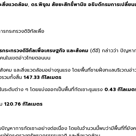
สิ่งแวดล้อม
,
ดร.พิรุณ สัยยะสิทธิ์พานิช อธิบดีกรมการเปลี
รกระทรวงดิจิทัลเพื่อ
กระทรวงดิจิทัลเพื่อเศรษฐกิจ และสังคม
(ดีอี) กล่าวว่า ปัญหา
้านคนในเขตอ่าวไทยตอนบน
สังคม และสิ่งแวดล้อมอย่างรุนแรง โดยพื้นที่ชายฝั่งทะเลบริเวณอ
วมทั้งสิ้น
147.33 กิโลเมตร
นระดับต่าง ๆ โดยแบ่งออกเป็นพื้นที่กัดเซาะรุนแรง
0.43 กิโลเมต
วม
120.76 กิโลเมตร
บปัญหาการกัดเซาะอย่างต่อเนื่อง โดยในจำนวนนี้พบว่ามีพื้นที่ที่ยัง
ายให้กระทรวงทรัพยากรธรรมชาติ และสิ่งแวดล้อม