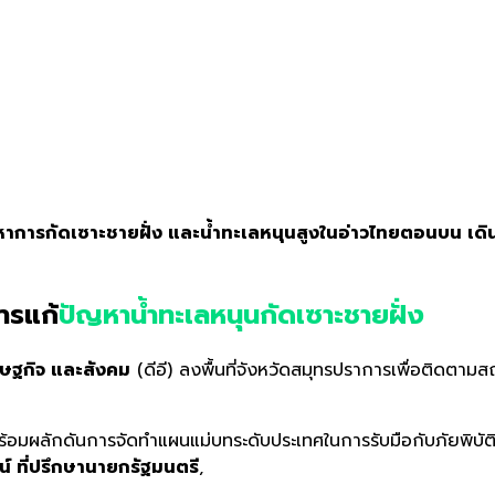
าการกัดเซาะชายฝั่ง และน้ำทะเลหนุนสูงในอ่าวไทยตอนบน เดินห
ารแก้
ปัญหาน้ำทะเลหนุนกัดเซาะชายฝั่ง
รษฐกิจ และสังคม
(ดีอี) ลงพื้นที่จังหวัดสมุทรปราการเพื่อติดตาม
พร้อมผลักดันการจัดทำแผนแม่บทระดับประเทศในการรับมือกับภัยพิบัต
์ ที่ปรึกษานายกรัฐมนตรี
,