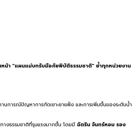
น้า “แผนแม่บทรับมือภัยพิบัติธรรมชาติ” ย้ำทุกหน่วยงาน
สถานการณ์ปัญหาการกัดเซาะชายฝั่ง และการเพิ่มขึ้นของระดับน้ำ
ิทางธรรมชาติที่รุนแรงมากขึ้น โดยมี
ฉัตริน จันทร์หอม รอง