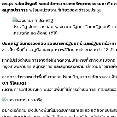
อรนุช หล่อเพ็ญศรี รองปลัดกระทรวงทรัพยากรธรรมชาติ และ
สมุทรปราการ
พร้อมหน่วยงานที่เกี่ยวข้องเข้าร่วมประชุม
ประเสริฐ จันทรรวงทอง รองนายกรัฐมนตรี และรัฐมนตรีว่ากา
เศรษฐกิจ และสังคม (ดีอี)
ประเสริฐ จันทรรวงทอง รองนายกรัฐมนตรี และรัฐมนตรีว่าการ
ชายฝั่ง พื้นที่เศรษฐกิจ และคุณภาพชีวิตของประชาชนกว่า 12 ล
หากไม่เร่งดำเนินการอาจก่อให้เกิดความเสียหายทั้งทางเศรษฐกิจ 
กรุงเทพมหานคร สมุทรสาคร และสมุทรสงคราม มีความยาวชายฝั่งร
จากการสำรวจพบว่าพื้นที่บางส่วนประสบปัญหาการกัดเซาะชายฝั่งใ
0.1 กิโลเมตร
ในด้านการแก้ไขปัญหา พบว่ามีพื้นที่ที่มีการดำเนินการแก้ไขแล้วร
อย่างไรก็ตาม ยังมีบางพื้นที่แม้ได้รับการแก้ไขแล้ว แต่ยังคงประส
กัดเซาะในระดับปานกลางอีก 3 กิโลเมตร โดยรัฐบาลจึงได้มอบหม