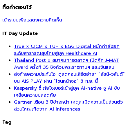
ทิ้งคำตอบไว้
เข้าระบบเพื่อแสดงความคิดเห็น
IT Day Update
True x CICM x TUH x EGG Digital ผนึกกำลังยก
ระดับสาธารณสุขไทยสู่ยุค Healthcare AI
Thailand Post x สมาคมการตลาดฯ เปิดศึก J-MAT
Award ครั้งที่ 35 ชิงถ้วยพระราชทานฯ และเงินแสน
ส่งท้ายความประทับใจ! ดูสดคอนเสิร์ตอำลา “อัสนี-วสันต์”
บน AIS PLAY ผ่าน “โซนหน้าจอ” 8 ก.ย. นี้
Kaspersky ชี้ ภัยไซเบอร์เข้าสู่ยุค AI-native ชู AI ขับ
เคลื่อนความปลอดภัย
Gartner เตือน 3 ปีข้างหน้า เหตุละเมิดความเป็นส่วนตัว
ส่วนใหญ่เกิดจาก AI Inferences
Tag