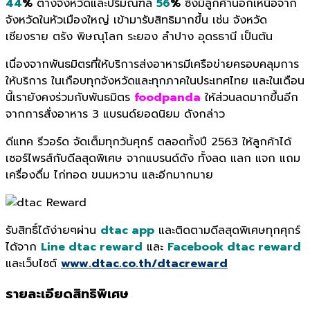
44
%
ต่างจังหวัดและปริมณฑล
56
%
ซึ่งมีลูกค้านอกเหนือจาก
จังหวัดในหัวเมืองใหญ่ เข้ามารับสิทธิมากขึ้น เช่น จังหวัด
เชียงราย ตรัง พิษณุโลก ระยอง ลำปาง อุดรธานี เป็นต้น
เนื่องจากพันธมิตรที่ให้บริการส่งอาหารมีเครือข่ายครอบคลุมการ
ให้บริการ ในเกือบทุกจังหวัดและทุกภาคในประเทศไทย และในเดือน
นี้เรายังคงร่วมกับพันธมิตร
foodpanda
ให้ส่วนลดมากขึ้นอีก
จากการสั่งอาหาร 3 แบรนด์ยอดนิยม ดังกล่าว
ดีแทค รีวอร์ด จัดเต็มทุกวันศุกร์ ตลอดทั้งปี 2563 ให้ลูกค้าได้
เซอร์ไพรส์กับดีลสุดพิเศษ จากแบรนด์ดัง ทั้งลด แลก แจก แถม
เครื่องดื่ม ไก่ทอด ขนมหวาน และอีกมากมาย
รับสิทธิ์ได้ง่ายๆผ่าน
dtac app
และติดตามดีลสุดพิเศษทุกศุกร์
ได้จาก
Line dtac reward
และ
Facebook dtac reward
และเว็บไซต์
www.dtac.co.th/dtacreward
รายละเอียดสิทธิพิเศษ