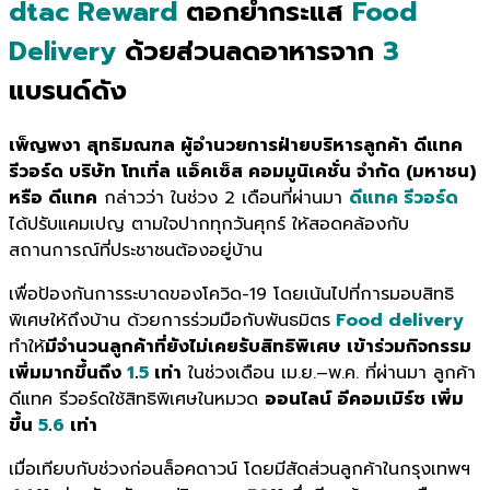
dtac Reward
ตอกย้ำกระแส
Food
Delivery
ด้วยส่วนลดอาหารจาก
3
แบรนด์ดัง
เพ็ญพงา สุทธิมณฑล ผู้อำนวยการฝ่ายบริหารลูกค้า ดีแทค
รีวอร์ด บริษัท โทเทิ่ล แอ็คเซ็ส คอมมูนิเคชั่น จำกัด (มหาชน)
หรือ ดีแทค
กล่าวว่า ในช่วง 2 เดือนที่ผ่านมา
ดีแทค รีวอร์ด
ได้ปรับแคมเปญ ตามใจปากทุกวันศุกร์ ให้สอดคล้องกับ
สถานการณ์ที่ประชาชนต้องอยู่บ้าน
เพื่อป้องกันการระบาดของโควิด-19 โดยเน้นไปที่การมอบสิทธิ
พิเศษให้ถึงบ้าน ด้วยการร่วมมือกับพันธมิตร
Food delivery
ทำให้
มีจำนวนลูกค้าที่ยังไม่เคยรับสิทธิพิเศษ เข้าร่วมกิจกรรม
เพิ่มมากขึ้นถึง
1
.
5
เท่า
ในช่วงเดือน เม.ย.–พ.ค. ที่ผ่านมา ลูกค้า
ดีแทค รีวอร์ดใช้สิทธิพิเศษในหมวด
ออนไลน์ อีคอมเมิร์ซ เพิ่ม
ขึ้น
5
.
6
เท่า
เมื่อเทียบกับช่วงก่อนล็อคดาวน์ โดยมีสัดส่วนลูกค้าในกรุงเทพฯ