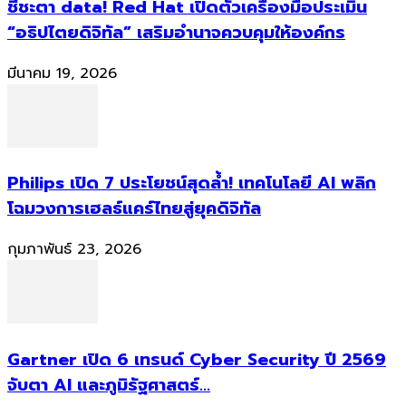
ชี้ชะตา data! Red Hat เปิดตัวเครื่องมือประเมิน
“อธิปไตยดิจิทัล” เสริมอำนาจควบคุมให้องค์กร
มีนาคม 19, 2026
Philips เปิด 7 ประโยชน์สุดล้ำ! เทคโนโลยี AI พลิก
โฉมวงการเฮลธ์แคร์ไทยสู่ยุคดิจิทัล
กุมภาพันธ์ 23, 2026
Gartner เปิด 6 เทรนด์ Cyber Security ปี 2569
จับตา AI และภูมิรัฐศาสตร์...