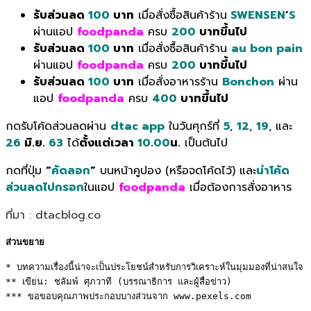
รับส่วนลด
100
บาท
เมื่อสั่งซื้อสินค้าร้าน
SWENSEN
’
S
ผ่านแอป
foodpanda
ครบ
200
บาทขึ้นไป
รับส่วนลด
100
บาท
เมื่อสั่งซื้อสินค้าร้าน
au bon pain
ผ่านแอป
foodpanda
ครบ
200
บาทขึ้นไป
รับส่วนลด
100
บาท
เมื่อสั่งอาหารร้าน
Bonchon
ผ่าน
แอป
foodpanda
ครบ
400
บาทขึ้นไป
กดรับโค้ดส่วนลดผ่าน
dtac app
ในวันศุกร์ที่
5
,
12
,
19
, และ
26
มิ.ย.
63
ได้
ตั้งแต่เวลา
10
.
00
น.
เป็นต้นไป
กดที่ปุ่ม
“
คัดลอก
”
บนหน้าคูปอง (หรือจดโค้ดไว้) และ
นำโค้ด
ส่วนลดไปกรอก
ในแอป
foodpanda
เมื่อต้องการสั่งอาหาร
ที่มา : dtacblog.co
ส่วนขยาย
* บทความเรื่องนี้น่าจะเป็นประโยชน์สำหรับการวิเคราะห์ในมุมมองที่น่าสนใจ 

** เขียน: ชลัมพ์ ศุภวาที (บรรณาธิการ และผู้สื่อข่าว) 

*** ขอขอบคุณภาพประกอบบางส่วนจาก www.pexels.com