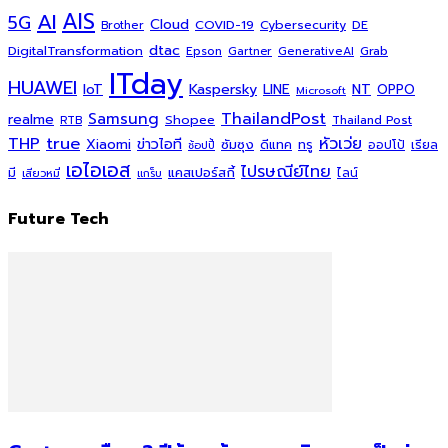
AI
AIS
5G
Cloud
COVID-19
Cybersecurity
DE
Brother
dtac
DigitalTransformation
Grab
Epson
Gartner
GenerativeAI
ITday
HUAWEI
Kaspersky
NT
IoT
LINE
OPPO
Microsoft
ThailandPost
Samsung
realme
Shopee
Thailand Post
RTB
THP
true
หัวเว่ย
Xiaomi
ข่าวไอที
ซัมซุง
ดีแทค
ทรู
ออปโป้
เรียล
ช้อปปี้
เอไอเอส
ไปรษณีย์ไทย
แคสเปอร์สกี้
มี
ไลน์
เสียวหมี่
แกร็บ
Future Tech