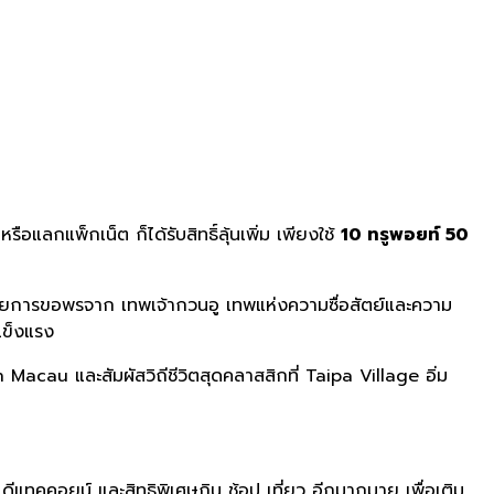
์
หรือแลกแพ็กเน็ต ก็ได้รับสิทธิ์ลุ้นเพิ่ม เพียงใช้
10 ทรูพอยท์ 50
ิ่มต้นด้วยการขอพรจาก เทพเจ้ากวนอู เทพแห่งความซื่อสัตย์และความ
แข็งแรง
 Macau และสัมผัสวิถีชีวิตสุดคลาสสิกที่ Taipa Village อิ่ม
ดีแทคคอยน์ และสิทธิพิเศษกิน ช้อป เที่ยว อีกมากมาย เพื่อเติม