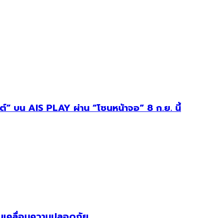
ต์” บน AIS PLAY ผ่าน “โซนหน้าจอ” 8 ก.ย. นี้
 ขับเคลื่อนความปลอดภัย