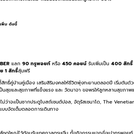
ิ่ม ดังนี้
MBER
แลก
90 ทรูพอยท์
หรือ
450 คอยน์
รับเพิ่มเป็น
400 สิทธิ
 1 สิทธิ์
ลุ้นฟรี
ักดิ์สิทธิ์คู่บ้านคู่เมือง เสริมสิริมงคลให้ชีวิตพุ่งทะยานตลอดปี เร
ย็นเป็นสุขและสุขภาพที่แข็งแรง และ วัดนาจา ขอพรให้ลูกหลานสุขภาพ
ไม่ว่าจะเป็นซากประตูโบสถ์เซนต์ปอล, จัตุรัสเซนาโด, The Venetian
อป แบบจัดเต็มตลอดการเดินทาง
์ชุดใหญ่ไว้ต้อนรับเทศกาลตรุษจีน ทั้งกิจกรรมแจกอั่งเปาทรูพอยท์ 