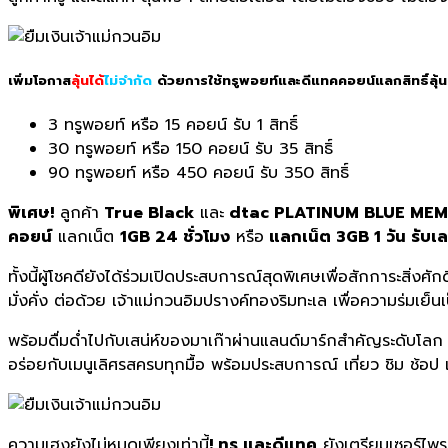
เพิ่มโอกาส
ลุ้นได้
ไม่จำกัด
ด้วยการใช้ทรูพอยท์และดีแทคคอยน์แลกสิทธิ์ลุ้นเพ
3 ทรูพอยท์ หรือ 15 คอยน์ รับ 1 สิทธิ์
30 ทรูพอยท์ หรือ 150 คอยน์ รับ 35 สิทธิ์
90 ทรูพอยท์ หรือ 450 คอยน์ รับ 350 สิทธิ์
พิเศษ!
ลูกค้า
True Black
และ
dtac PLATINUM BLUE ME
คอยน์
แลกเน็ต
1GB 24 ชั่วโมง
หรือ
แลกเน็ต 3GB 1 วัน รับเลย
ทั้งนี้ผู้โชคดียังได้ร่วมเปิดประสบการณ์สุดพิเศษเพื่อสักการะสิ่งศ
มั่งคั่ง ต่อด้วย เจ้าแม่กวนอิมปรางค์ทองริมทะเล เพื่อความร่มเ
พร้อมดื่มด่ำไปกับเสน่ห์ของมาเก๊าผ่านแลนด์มาร์กสำคัญระดับโลก 
อร่อยกับเมนูเลิศรสครบทุกมื้อ พร้อมประสบการณ์ เที่ยว ชิม ช้
ความเฮงยังไม่หมดเพียงเท่านี้
! ทรู และดีแทค
ยังเตรียมเซอร์ไพรส