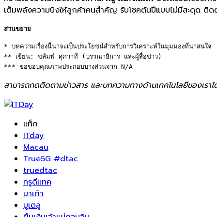
เต็มพลังความปังให้ลูกค้าคนสำคัญ รับโชคต้นปีแบบไม่มีสะดุด ติด
ส่วนขยาย
* บทความเรื่องนี้น่าจะเป็นประโยชน์สำหรับการวิเคราะห์ในมุมมองที่น่าสนใจ 

** เขียน: ชลัมพ์ ศุภวาที (บรรณาธิการ และผู้สื่อข่าว) 

*** ขอขอบคุณภาพประกอบบางส่วนจาก N/A
สามารถกดติดตามข่าวสาร และบทความทางด้านเทคโนโลยีของเราได
แท็ก
ITday
Macau
True5G #dtac
truedtac
ทรูดีแทค
มาเก๊า
มูเตลู