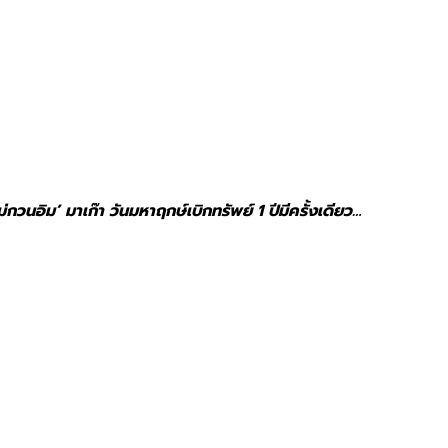
ม่กวนอิม’ มาเก๊า วันมหาฤกษ์เบิกทรัพย์ 1 ปีมีครั้งเดียว…