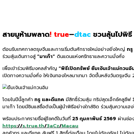
สายมูห้ามพลาด
!
true
–
dtac
ชวนลุ้นไปพิธี
ต้อนรับเทศกาลตรุษจีนและการเริ่มต้นศักราชใหม่อย่างยิ่งใหญ่
ทรู
ร่วมลุ้นเดินทางสู่
“มาเก๊า”
ดินแดนแห่งศรัทธาและความมั่งคั่ง
เพื่อเข้าร่วมพิธีมงคลสำคัญ
“พิธีเปิดทรัพย์ ยืมเงินเจ้าแม่กวนอิ
เปิดทางความมั่งคั่ง ให้เงินทองไหลมาเทมา จัดขึ้นหลังวันตรุษจีน 
โดยในปีนี้ลูกค้า
ทรู และดีแทค
มีสิทธิ์ร่วมลุ้น ทริปสุดเอ็กซ์คลูซีฟ
มาเก๊า โดยมีซินแสชื่อดังเป็นผู้นำพิธีอย่างใกล้ชิด ร่วมลุ้นความเฮงได
พร้อมประกาศรายชื่อผู้โชคดีในวันที่
25 กุมภาพันธ์ 2569
ผ่านช่อ
https
://
s
.
true
.
th
/
3aCz
/
Macau
ลูกค้าทรู และดีแทค ลุ้นฟรี 1 สิทธิ์ต่อเดือน โดยไม่ต้องช้อป ไม่ต