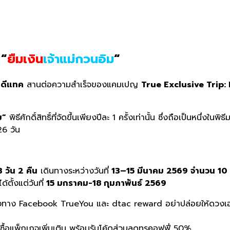
 “
ยืมเงิน
เจ้าแม่กวนอิม
“
 ดีแทค
สานต่อความสำเร็จของแคมเปญ
True Exclusive Trip
ม”
พิธีศักดิ์สิทธิ์ที่จัดขึ้นเพียงปีละ 1 ครั้งเท่านั้น ซึ่งถือเป็นหนึ่
26 วัน
3 วัน 2 คืน
เดินทางระหว่างวันที่
13–15 มีนาคม 2569 จำนวน 10 
้ตั้งแต่วันที่
15 มกราคม-18 กุมภาพันธ์ 2569
งทาง Facebook TrueYou และ dtac reward อย่าปล่อยให้ดวงเฮงผ่
้องซื้อแพ็กเกจเพิ่มเติม พร้อมรับโค้ดส่วนลดทรูคอฟฟี่ 50%