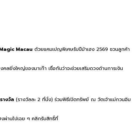
: Magic Macau
ด้วยแคมเปญพิเศษรับปีม้าเฮง 2569 ชวนลูกค้า
งในพิธีมงคลยิ่งใหญ่ของมาเก๊า เชื่อกันว่าจะช่วยเสริมดวงด้านการเงิน
รางวัล
(รางวัลละ 2 ที่นั่ง) ร่วมพิธีเปิดทรัพย์ ณ วัดเจ้าแม่กวนอิม
านไปเฉย ๆ คลิกรับสิทธิ์ที่