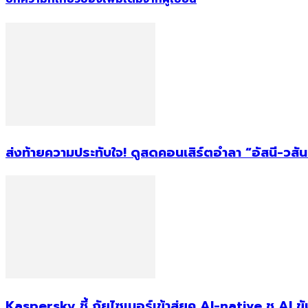
ส่งท้ายความประทับใจ! ดูสดคอนเสิร์ตอำลา “อัสนี-วสัน
Kaspersky ชี้ ภัยไซเบอร์เข้าสู่ยุค AI-native ชู AI