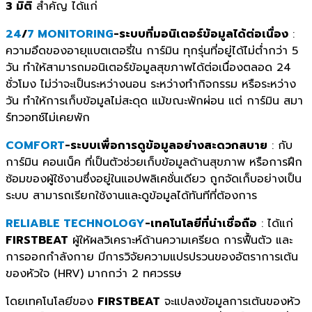
3 มิติ
สำคัญ ได้แก่
24
/
7 MONITORING
-ระบบที่มอนิเตอร์ข้อมูลได้ต่
อเนื่อง
:
ความอึดของอายุแบตเตอรี่
ใน การ์มิน ทุกรุ่นที่อยู่ได้ไม่ต่ำกว่า 5
วัน ทำให้สามารถมอนิเตอร์ข้อมูลสุ
ขภาพได้ต่อเนื่องตลอด 24
ชั่วโมง ไม่ว่าจะเป็นระหว่างนอน ระหว่างทำกิจกรรม หรือระหว่าง
วัน ทำให้การเก็บข้อมูลไม่สะดุด แม้ขณะพักผ่อน แต่ การ์มิน สมา
ร์ทวอทช์ไม่เคยพัก
COMFORT
-ระบบเพื่อการดูข้อมูลอย่
างสะดวกสบาย
: กับ
การ์มิน คอนเน็ค ที่เป็นตัวช่วยเก็บข้อมูลด้านสุ
ขภาพ หรือการฝึก
ซ้อมของผู้ใช้
งานซึ่งอยู่ในแอปพลิเคชั่นเดียว ถูกจัดเก็บอย่างเป็น
ระบบ สามารถเรียกใช้งานและดูข้อมู
ลได้ทันทีที่ต้องการ
RELIABLE TECHNOLOGY
-เทคโนโลยีที่น่าเชื่อถือ
: ได้แก่
FIRSTBEAT
ผู้ให้ผลวิเคราะห์ด้
านความเครียด การฟื้นตัว และ
การออกกำลังกาย มีการวิจัยความแปรปรวนของอั
ตราการเต้น
ของหัวใจ (HRV) มากกว่า 2 ทศวรรษ
โดยเทคโนโลยีของ
FIRSTBEAT
จะแปลงข้อมูลการเต้นของหั
ว