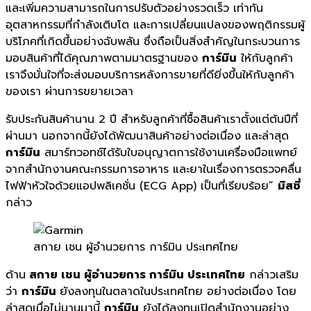
และเพิ่มความสามารถในการปรับตั
วอย่างรวดเร็ว เท่าทัน
อุตสาหกรรมที่กำลังเติ
บโต และการเปลี่ยนแปลงของพฤติกรรมผู้
บริโภคที่เกิดขึ้นอย่างฉับพลัน ซึ่งถือเป็นสิ่งสำคั
ญในกระบวนการ
มอบสินค้าที่ได้คุ
ณภาพตามมาตรฐานของ
การ์มิน
ให้กับลูกค้า
เราจึงมั่นใจที่จะส่งมอบบริ
การหลังการขายที่ดียิ่งขึ้นให้
กับลูกค้า
ของเรา
ผ่านการขยายเวลา
รับประกันสินค้
านาน 2 ปี สำหรับลูกค้าที่ซื้อสินค้
าเราตั้งแต่ต้นปีที่
ผ่านมา นอกจากนี้ยังได้พัฒนาสินค้าอย่
างต่อเนื่อง และล่าสุด
การ์มิน
สมาร์ทวอทช์ได้รับใบอนุ
ญาตการใช้งานเครื่องมือแพทย์
จากสำนั
กงานคณะกรรมการอาหาร และยาในเรื่
องการตรวจคลื่น
ไฟฟ้าหัวใจด้
วยแอปพลิเคชั่น (ECG App) เป็นที่เรียบร้อย”
มิสซี่
กล่าว
สกาย เชน ผู้อำนวยการ การ์มิน ประเทศไทย
ด้าน
สกาย เชน ผู้อำนวยการ การ์มิน ประเทศไทย
กล่าวเสริม
ว่า
การ์มิน
ยังลงทุนในตลาดในประเทศไทย อย่างต่อเนื่อง โดย
ล่าสุดเมื่อไม่นานมานี้
การ์มิน
ยังได้ลงทุนเปิดสำนักงานอย่าง