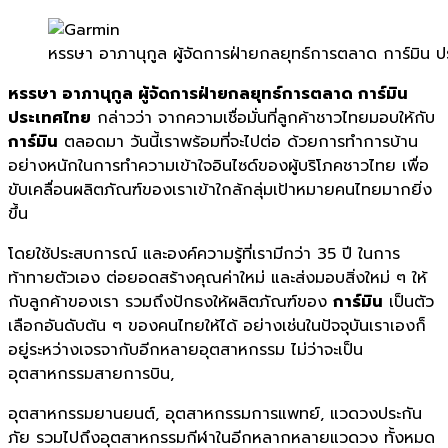
หรรษา อาภานุกูล ผู้จัดการฝ่ายกลยุทธ์การตลาด การ์มิน 
หรรษา อาภานุกูล ผู้จัดการฝ่ายกลยุทธ์การตลาด การ์มิน
ประเทศไทย
กล่าวว่า จากความเชื่อมั่นที่ลูกค้
าชาวไทยมอบให้กับ
การ์มิน
ตลอดมา วันนี้เราพร้อมที่จะไปต่อ ด้วยการทำการบ้าน
อย่างหนั
กในการทำความเข้าใจอินไซด์ของผู้
บริโภคชาวไทย
เพื่อ
ขับเคลื่อนผลิตภัณฑ์
ของเราเข้าใกล้กลุ่มเป้
าหมายคนไทยมากยิ่ง
ขึ้น
โดยใช้ประสบการณ์ และองค์ความรู้
ที่เรามีกว่า 35 ปี ในการ
ท้าทายตัวเอง ต่อยอดสร้างคุณค่าใหม่ และส่
งมอบสิ่งใหม่ ๆ ให้
กับลูกค้าของเรา รวมถึงปักธงให้ผลิตภัณฑ์ของ
การ์มิน
เป็นตัว
เลือกอันดับต้น ๆ ของคนไทยให้ได้ อย่างเช่นในปัจจุบันเราเองก็
อยู่ระหว่างเจรจากับอีกหลายอุตสาหกรรม
ไม่ว่าจะเป็น
อุตสาหกรรมสายการบิน,
อุตสาหกรรมยานยนต์, อุตสาหกรรมการแพทย์, แวดวงประกัน
ภัย รวมไปถึงอุตสาหกรรมกีฬาในอีกหลากหลายแวดวง ทั้งหมด