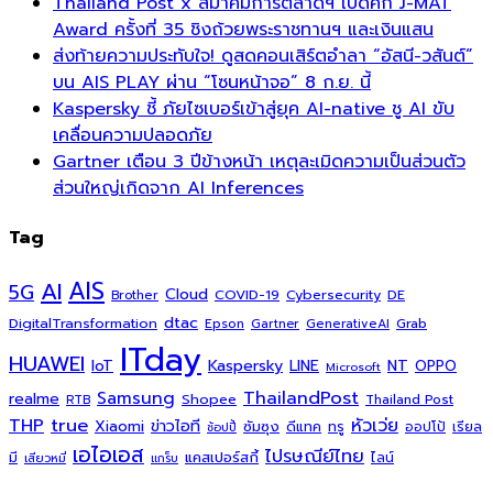
Thailand Post x สมาคมการตลาดฯ เปิดศึก J-MAT
Award ครั้งที่ 35 ชิงถ้วยพระราชทานฯ และเงินแสน
ส่งท้ายความประทับใจ! ดูสดคอนเสิร์ตอำลา “อัสนี-วสันต์”
บน AIS PLAY ผ่าน “โซนหน้าจอ” 8 ก.ย. นี้
Kaspersky ชี้ ภัยไซเบอร์เข้าสู่ยุค AI-native ชู AI ขับ
เคลื่อนความปลอดภัย
Gartner เตือน 3 ปีข้างหน้า เหตุละเมิดความเป็นส่วนตัว
ส่วนใหญ่เกิดจาก AI Inferences
Tag
AI
AIS
5G
Cloud
COVID-19
Cybersecurity
DE
Brother
dtac
DigitalTransformation
Grab
Epson
Gartner
GenerativeAI
ITday
HUAWEI
Kaspersky
NT
IoT
LINE
OPPO
Microsoft
ThailandPost
Samsung
realme
Shopee
Thailand Post
RTB
THP
true
หัวเว่ย
Xiaomi
ข่าวไอที
ซัมซุง
ดีแทค
ทรู
ออปโป้
เรียล
ช้อปปี้
เอไอเอส
ไปรษณีย์ไทย
แคสเปอร์สกี้
มี
ไลน์
เสียวหมี่
แกร็บ