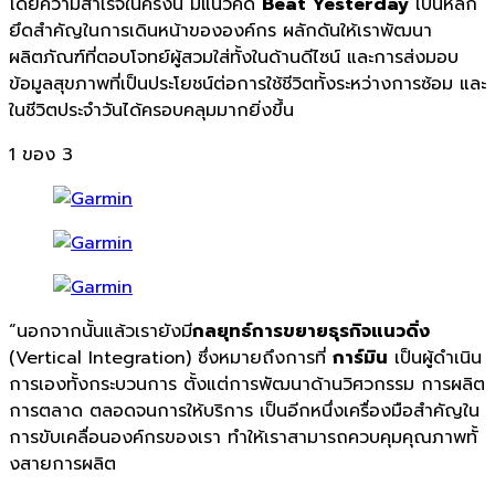
โดยความสำเร็จในครั้งนี้ มีแนวคิด
Beat Yesterday
เป็นหลัก
ยึดสำคัญในการเดินหน้
าขององค์กร ผลักดันให้เราพัฒนา
ผลิตภัณฑ์ที่
ตอบโจทย์ผู้สวมใส่ทั้งในด้านดี
ไซน์ และการส่งมอบ
ข้อมูลสุขภาพที่
เป็นประโยชน์ต่อการใช้ชีวิตทั้
งระหว่างการซ้อม และ
ในชีวิตประจำวันได้ครอบคลุ
มมากยิ่งขึ้น
1
ของ 3
“นอกจากนั้นแล้วเรายังมี
กลยุทธ์
การขยายธุรกิจแนวดิ่ง
(Vertical Integration) ซึ่งหมายถึงการที่
การ์มิน
เป็นผู้ดำเนิน
การเองทั้
งกระบวนการ ตั้งแต่การพัฒนาด้านวิศวกรรม การผลิต
การตลาด ตลอดจนการให้บริการ เป็นอีกหนึ่งเครื่องมือสำคั
ญใน
การขับเคลื่อนองค์กรของเรา ทำให้เราสามารถควบคุมคุณภาพทั้
งสายการผลิต