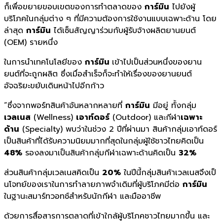
ก็เพื่อขยายขอบเขตของการทำตลาดของ
การ์มิน
ไปยังผู้
บริโภคในกลุ่มต่าง ๆ ที่มีความต้องการใช้งานแบบเฉพาะด้าน โดย
ล่าสุด
การ์มิน
ได้เซ็นสัญญาร่วมกับผู้รับจ้างผลิตยานยนต์
(OEM) รายหนึ่ง
ในการนำเทคโนโลยีของ
การ์มิน
เข้าไปเป็นส่วนหนึ่งของยาน
ยนต์ที่จะถูกผลิต ซึ่งเมื่อสำเร็จก็จะทำให้เรื่องของยานยนต์
อัจฉริยะขยับเดินหน้าไปอีกก้าว
“ซึ่งจากพอร์ทสินค้าอันหลากหลายที่
การ์มิน
มีอยู่ ทั้งกลุ่ม
เวลเนส
(Wellness)
เอาท์ดอร์
(Outdoor) และกีฬา
เฉพาะ
ด้าน
(Specialty) พบว่าในช่วง 2 ปีที่ผ่านมา สินค้ากลุ่มเอาท์ดอร์
เป็นสินค้
าที่ได้รับความนิยมมากที่สุ
ดในกลุ่มผู้ใช้ชาวไทยคิดเป็น
48%
รองลงมาเป็นสินค้ากลุ่มกี
ฬาเฉพาะด้านคิดเป็น
32%
ส่วนสินค้ากลุ่มเวลเนสคิ
ดเป็น
20%
ในปีนี้กลุ่มสินค้าเวลเนสจึงเป็
นโจทย์ของเราในการทำลายภาพจำเดิ
มที่ผู้บริโภคมีต่อ
การ์มิน
ในฐานะสมาร์ทวอทช์สำหรั
บนักกีฬา และมืออาชีพ
ด้วยการสื่อสารการตลาดที่เข้
าใกล้ผู้บริโภคชาวไทยมากขึ้น และ