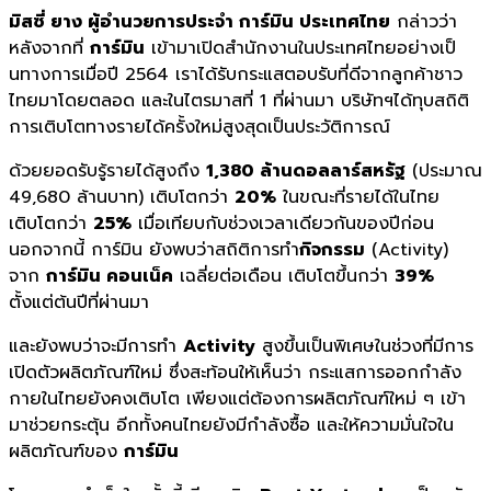
มิสซี่ ยาง ผู้อำนวยการประจำ การ์มิน ประเทศไทย
กล่าวว่า
หลังจากที่
การ์มิน
เข้ามาเปิดสำนั
กงานในประเทศไทยอย่างเป็
นทางการเมื่อปี 2564 เราได้รับกระแสตอบรับที่ดีจากลู
กค้าชาว
ไทยมาโดยตลอด และในไตรมาสที่ 1 ที่ผ่านมา บริษัทฯได้ทุบสถิติ
การเติ
บโตทางรายได้ครั้งใหม่สูงสุดเป็
นประวัติการณ์
ด้วยยอดรับรู้รายได้สูงถึง
1,380 ล้านดอลลาร์สหรัฐ
(ประมาณ
49,680 ล้านบาท) เติบโตกว่า
20%
ในขณะที่รายได้ในไทย
เติบโตกว่า
25%
เมื่อเทียบกับช่วงเวลาเดียวกั
นของปีก่อน
นอกจากนี้ การ์มิน ยังพบว่าสถิติการทำ
กิจกรรม
(Activity)
จาก
การ์มิน คอนเน็ค
เฉลี่ยต่อเดือน เติบโตขึ้นกว่า
39%
ตั้งแต่ต้นปีที่ผ่านมา
และยังพบว่าจะมีการทำ
Activity
สูงขึ้นเป็นพิเศษในช่วงที่มี
การ
เปิดตัวผลิตภัณฑ์ใหม่ ซึ่งสะท้อนให้เห็นว่า กระแสการออกกำลัง
กายในไทยยั
งคงเติบโต เพียงแต่ต้องการผลิตภัณฑ์ใหม่ ๆ เข้า
มาช่วยกระตุ้น อีกทั้งคนไทยยังมีกำลังซื้อ และให้ความมั่นใจใน
ผลิตภัณฑ์ของ
การ์มิน