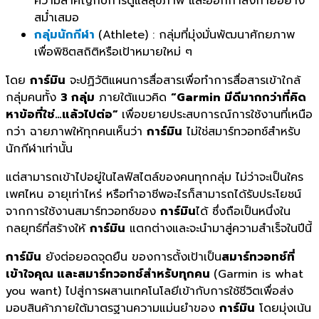
ความสำคัญกั
บการดูแลสุขภาพ และออกกำลังกายอย่าง
สม่ำเสมอ
กลุ่มนักกีฬา
(Athlete) : กลุ่มที่มุ่งมั่นพัฒนาศั
กยภาพ
เพื่อพิชิตสถิติหรือเป้
าหมายใหม่ ๆ
โดย
การ์มิน
จะปฏิวัติแผนการสื่อสารเพื่
อทำการสื่อสารเข้าใกล้
กลุ่มคนทั้
ง
3 กลุ่ม
ภายใต้แนวคิด
“
Garmin มีดีมากกว่าที่คิด
หาข้อที่ใช่…แล้วไปต่อ”
เพื่อขยายประสบการณ์การใช้งานที่
เหนือ
กว่า ฉายภาพให้ทุกคนเห็นว่า
การ์มิน
ไม่ใช่สมาร์ทวอทช์สำหรับ
นักกี
ฬาเท่านั้น
แต่สามารถเข้าไปอยู่ในไลฟ์สไตล์
ของคนทุกกลุ่ม ไม่ว่าจะเป็นใคร
เพศไหน อายุเท่าไหร่ หรือทำอาชีพอะไรก็สามารถได้รั
บประโยชน์
จากการใช้งานสมาร์
ทวอทช์ของ
การ์มิน
ได้ ซึ่งถือเป็นหนึ่งใน
กลยุทธ์ที่
สร้างให้
การ์มิน
แตกต่างและจะนำมาสู่ความสำเร็
จในปีนี้
การ์มิน
ยังต่อยอดจุดยืน ของการตั้งเป้าเป็น
สมาร์ทวอทช์
ที่
เข้าใจคุณ และสมาร์ทวอทช์
สำหรับทุกคน
(Garmin is what
you want) ไปสู่การผสานเทคโนโลยีเข้
ากับการใช้ชีวิตเพื่อส่ง
มอบสิ
นค้าภายใต้มาตรฐานความแม่นยำของ
การ์มิน
โดยมุ่งเน้น