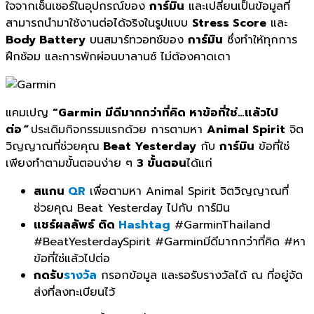
ใจจากเซ็นเซอร์ในอุปกรณ์ของ
การ์มิน
และเปลี่ยนเป็นข้อมูลที่
สามารถนำมาใช้งานต่อได้จริงในรู
ปแบบ
Stress Score
และ
Body Battery
บนสมาร์ทวอทช์ของ
การ์มิน
ซึ่งทำให้ทุกการ
ฝึกซ้
อม และการพักผ่อนบาลานซ์ ไม่ต้องคาดเดา
แคมเปญ
“
Garmin มีดีมากกว่าที่คิด หาข้อที่ใช่…แล้วไป
ต่อ
“
ประเดิมกิจกรรมแรกด้วย การตามหา
Animal Spirit
จิต
วิญญาณที่ช่วยคุณ
Beat Yesterday
กับ
การ์มิน
ข้อที่ใช่
เพียงทำตามขั้นตอนง่าย ๆ
3 ขั้นตอน
ได้แก่
สแกน
QR
เพื่อตามหา Animal Spirit จิตวิญญาณที่
ช่วยคุณ Beat Yesterday ไปกับ การ์มิน
แชร์ผลลัพธ์ ติด
Hashtag
#GarminThailand
#BeatYesterdaySpirit #Garminมีดีมากกว่าที่คิด #หา
ข้อที่ใช่แล้วไปต่อ
กดรับ
รางวัล
กรอกข้อมูล และรอรับรางวัลได้ ณ ที่อยู่จัด
ส่งที่ลงทะเบียนไว้