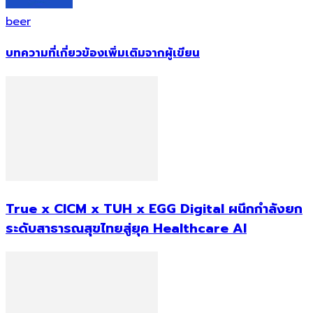
beer
บทความที่เกี่ยวข้อง
เพิ่มเติมจากผู้เขียน
True x CICM x TUH x EGG Digital ผนึกกำลังยก
ระดับสาธารณสุขไทยสู่ยุค Healthcare AI