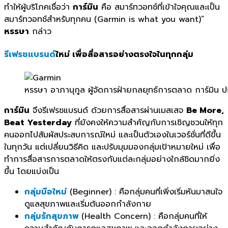
ทำให้ผู้บริโภคเชื่อว่า
การ์มิน
คือ สมาร์ทวอทช์ที่เข้าใจคุณและเป็
น
สมาร์ทวอทช์สำหรับทุกคน (Garmin is what you want)”
หรรษา
กล่าว
รีเฟรชแบรนด์
ใหม่ เพื่อสื่อสารอย่างตรงใจในทุกกลุ่ม
หรรษา อาภานุกูล ผู้จัดการฝ่ายกลยุทธ์การตลาด การ์มิน 
การ์มิน
จึงรีเฟรชแบรนด์ ด้วยการสื่อสารผ่านเมสเสจ
Be More,
Beat Yesterday
ที่ยังคงให้ความสำคัญกับการเชิ
ญชวนให้ทุก
คนออกไปสัมผั
สประสบการณ์ใหม่ และเป็นตัวเองในเวอร์ชั่นที่ดี
ขึ้น
ในทุกวัน แต่เปลี่ยนวิธีคิด และปรับมุมมองกลุ่มเป้าหมายใหม่ เพื่อ
ทำการสื่อสารการตลาดให้
ตรงกับแต่ละกลุ่มอย่างใกล้ชิ
ดมากยิ่ง
ขึ้น โดยแบ่งเป็น
กลุ่มมือใหม่
(Beginner) : คือกลุ่มคนที่เพิ่งเริ่มหั
นมาสนใจ
ดูแลสุขภาพและเริ่มต้
นออกกำลังกาย
กลุ่มรักสุขภาพ
(Health Concern) : คือกลุ่มคนที่ให้