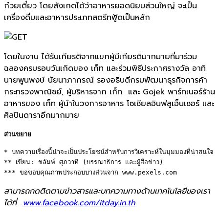
ก๋วยเตี๋ยว โดยสังเกตได้ว่าอาหารยอดนิยมส่วนใหญ่ จะเป็น
เครื่องดื่มและอาหารประเภทสตรีทฟู้ดเป็นหลัก
โดยในงาน ได้รับเกียรติจากแขกผู้มีเกียรติมากมายที่มาร่วม
ฉลองครบรอบวันเกิดของ เก็ท
และร่วมพิธีประกาศรางวัล อาทิ
นายพูนพงษ์ นัยนาภากรณ์ รองอธิบดีกรมพัฒนาธุรกิจการค้า
กระทรวงพาณิชย์
,
ผู้บริหารจาก เก็ท
และ
Gojek
พาร์ทเนอร์ร้าน
อาหารของ เก็ท
ผู้นำในวงการอาหาร โซเชียลอินฟลูเอ็นเซอร์ และ
ศิลปินดาราอีกมากมาย
ส่วนขยาย
* บทความเรื่องนี้น่าจะเป็นประโยชน์สำหรับการวิเคราะห์ในมุมมองที่น่าสนใจ 

** เขียน: ชลัมพ์ ศุภวาที (บรรณาธิการ และผู้สื่อข่าว)

*** ขอขอบคุณภาพประกอบบางส่วนจาก www.pexels.com
สามารถกดติดตามข่าวสารและบทความทางด้านเทคโนโลยีของเรา
ได้ที่
www.facebook.com/itday.in.th