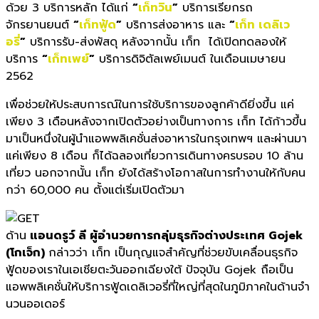
ด้วย
3
บริการหลัก ได้แก่
“
เก็ทวิน
”
บริการเรียกรถ
จักรยานยนต์
“
เก็ทฟู้ด
”
บริการส่งอาหาร และ
“
เก็ท เดลิเว
อรี่
”
บริการรับ-ส่งพัสดุ หลังจากนั้น เก็ท
ได้เปิดทดลองให้
บริการ
“
เก็ทเพย์
”
บริการดิจิตัลเพย์เมนต์ ในเดือนเมษายน
2562
เพื่อช่วยให้ประสบการณ์ในการใช้บริการของลูกค้าดียิ่งขึ้น แค่
เพียง
3
เดือนหลังจากเปิดตัวอย่างเป็นทางการ เก็ท
ได้ก้าวขึ้น
มาเป็นหนึ่งในผู้นำแอพพลิเคชั่นส่งอาหารในกรุงเทพฯ และผ่านมา
แค่เพียง
8
เดือน ก็ได้ฉลองเที่ยวการเดินทางครบรอบ
10
ล้าน
เที่ยว นอกจากนั้น เก็ท
ยังได้สร้างโอกาสในการทำงานให้กับคน
กว่า
60,000
คน ตั้งแต่เริ่มเปิดตัวมา
ด้าน
แอนดรูว์ ลี ผู้อำนวยการกลุ่มธุรกิจต่างประเทศ
Gojek
(
โกเจ็ก
)
กล่าวว่า เก็ท
เป็นกุญแจสำคัญที่ช่วยขับเคลื่อนธุรกิจ
ฟู้ดของเราในเอเชียตะวันออกเฉียงใต้ ปัจจุบัน
Gojek
ถือเป็น
แอพพลิเคชั่นให้บริการฟู้ดเดลิเวอรี่ที่ใหญ่ที่สุดในภูมิภาคในด้านจำ
นวนออเดอร์