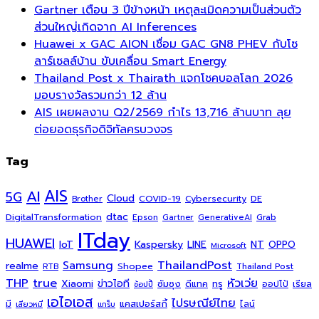
Gartner เตือน 3 ปีข้างหน้า เหตุละเมิดความเป็นส่วนตัว
ส่วนใหญ่เกิดจาก AI Inferences
Huawei x GAC AION เชื่อม GAC GN8 PHEV กับโซ
ลาร์เซลล์บ้าน ขับเคลื่อน Smart Energy
Thailand Post x Thairath แจกโชคบอลโลก 2026
มอบรางวัลรวมกว่า 12 ล้าน
AIS เผยผลงาน Q2/2569 กำไร 13,716 ล้านบาท ลุย
ต่อยอดธุรกิจดิจิทัลครบวงจร
Tag
AI
AIS
5G
Cloud
COVID-19
Cybersecurity
DE
Brother
dtac
DigitalTransformation
Grab
Epson
Gartner
GenerativeAI
ITday
HUAWEI
Kaspersky
NT
IoT
LINE
OPPO
Microsoft
ThailandPost
Samsung
realme
Shopee
Thailand Post
RTB
THP
true
หัวเว่ย
Xiaomi
ข่าวไอที
ซัมซุง
ดีแทค
ทรู
ออปโป้
เรียล
ช้อปปี้
เอไอเอส
ไปรษณีย์ไทย
แคสเปอร์สกี้
มี
ไลน์
เสียวหมี่
แกร็บ