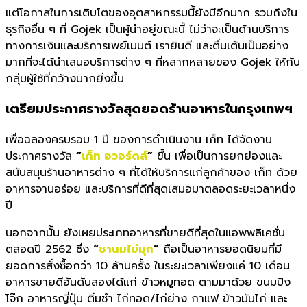
แต่โอกาสในการเติบโตของอุตสาหกรรมนี้ยังมีอีกมาก รวมถึงใน
ธุรกิจอื่น ๆ ที่
Gojek
เป็นผู้นำอยู่ขณะนี้ ไม่ว่าจะเป็นด้านบริการ
ทางการเงินและบริการเพย์เมนต์ เรายินดี และตื่นเต้นเป็นอย่าง
มากที่จะได้นำเสนอบริการต่าง ๆ ที่หลากหลายของ
Gojek
ให้กับ
กลุ่มผู้ใช้ที่กว้างมากยิ่งขึ้น
เตรียม
ประกาศรางวัลสุดยอดร้านอาหารในกรุงเทพฯ
เพื่อฉลองครบรอบ
1
ปี ของการดำเนินงาน เก็ท
ได้จัดงาน
ประกาศรางวัล
“
เก็ท อวอร์ดส์
”
ขึ้น เพื่อเป็นการยกย่องและ
สนับสนุนร้านอาหารต่าง ๆ ที่ได้ให้บริการแก่ลูกค้าของ เก็ท
ด้วย
อาหารจานอร่อย และบริการที่ดีที่สุดเสมอมาตลอดระยะเวลาหนึ่ง
ปี
นอกจากนั้น ยังเผยประเภทอาหารที่ขายดีที่สุดในแอพพลิเคชั่น
ตลอดปี
2562
ซึ่ง
“
ชานมไข่มุก
”
ถือเป็นอาหารยอดนิยมที่มี
ยอดการสั่งซื้อกว่า
10
ล้านครั้ง ในระยะเวลาเพียงแค่
10
เดือน
อาหารขายดีอันดับสองได้แก่ ข้าวหมูทอด ตามมาด้วย ขนมปัง
โจ๊ก อาหารญี่ปุ่น ติ่มซำ ไก่ทอด/ไก่ย่าง กาแฟ ข้าวมันไก่ และ